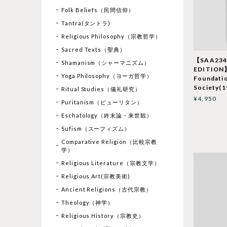
Folk Beliefs（民間信仰）
Tantra(タントラ)
Religious Philosophy（宗教哲学）
Sacred Texts（聖典）
【SAA234
Shamanism（シャーマニズム）
EDITION】
Yoga Philosophy（ヨーガ哲学）
Foundatio
Society(1
Ritual Studies（儀礼研究）
¥4,950
Puritanism（ピューリタン）
Eschatology（終末論・来世観）
Sufism（スーフィズム）
Comparative Religion（比較宗教
学）
Religious Literature（宗教文学）
Religious Art(宗教美術)
Ancient Religions（古代宗教）
Theology（神学）
Religious History（宗教史）