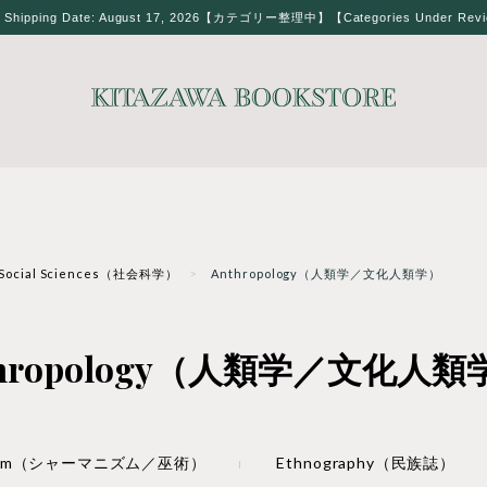
t Shipping Date: August 17, 2026【カテゴリー整理中】【Categories Under Rev
Social Sciences（社会科学）
Anthropology（人類学／文化人類学）
thropology（人類学／文化人類
nism（シャーマニズム／巫術）
Ethnography（民族誌）