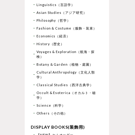
Linguistics（言語学）
Asian Studies（アジア研究）
Philosophy（哲学）
Fashion & Costume（服飾・装束）
Economics（経済）
History（歴史）
Voyages & Exploration（航海・探
検）
Botany & Garden（植物・庭園）
Cultural Anthropology（文化人類
学）
Classical Studies（西洋古典学）
Occult & Esoterica（オカルト・秘
学）
Science（科学）
Others（その他）
DISPLAY BOOKS(装飾用)
【NEW】セミオーダー