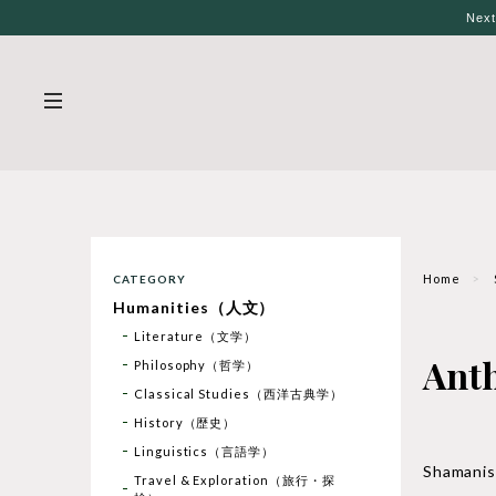
Nex
Home
CATEGORY
Humanities（人文）
Literature（文学）
An
Philosophy（哲学）
Classical Studies（西洋古典学）
History（歴史）
Linguistics（言語学）
Shama
Travel & Exploration（旅行・探