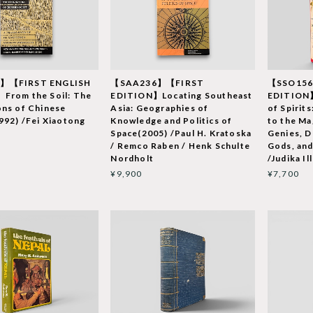
】【FIRST ENGLISH
【SAA236】【FIRST
【SSO15
From the Soil: The
EDITION】Locating Southeast
EDITION】
ns of Chinese
Asia: Geographies of
of Spirit
992) /Fei Xiaotong
Knowledge and Politics of
to the Mag
Space(2005) /Paul H. Kratoska
Genies, 
/ Remco Raben / Henk Schulte
Gods, an
Nordholt
/Judika Il
¥9,900
¥7,700