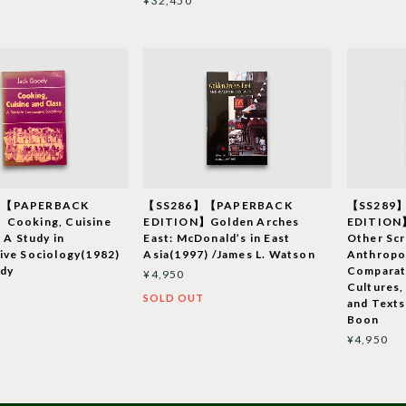
¥32,450
】【PAPERBACK
【SS286】【PAPERBACK
【SS289
Cooking, Cuisine
EDITION】Golden Arches
EDITION】
 A Study in
East: McDonald’s in East
Other Scr
ive Sociology(1982)
Asia(1997) /James L. Watson
Anthropol
ody
Comparat
¥4,950
Cultures,
SOLD OUT
and Texts
Boon
¥4,950