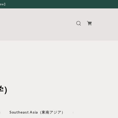
iew】
学）
Southeast Asia（東南アジア）