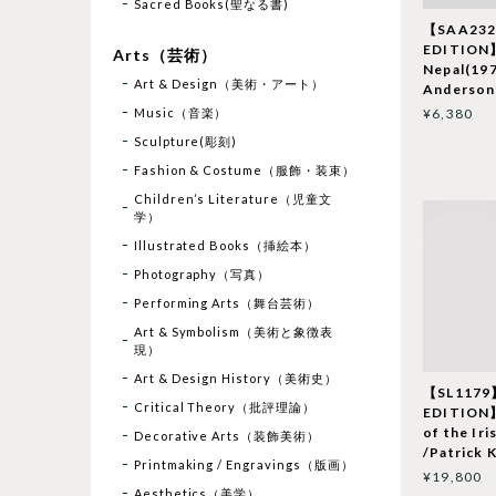
Sacred Books(聖なる書)
【SAA23
EDITION】
Arts（芸術）
Nepal(197
Art & Design（美術・アート）
Anderson
Music（音楽）
¥6,380
Sculpture(彫刻)
Fashion & Costume（服飾・装束）
Children’s Literature（児童文
学）
Illustrated Books（挿絵本）
Photography（写真）
Performing Arts（舞台芸術）
Art & Symbolism（美術と象徴表
現）
Art & Design History（美術史）
【SL117
Critical Theory（批評理論）
EDITION】
of the Iri
Decorative Arts（装飾美術）
/Patrick 
Printmaking / Engravings（版画）
¥19,800
Aesthetics（美学）