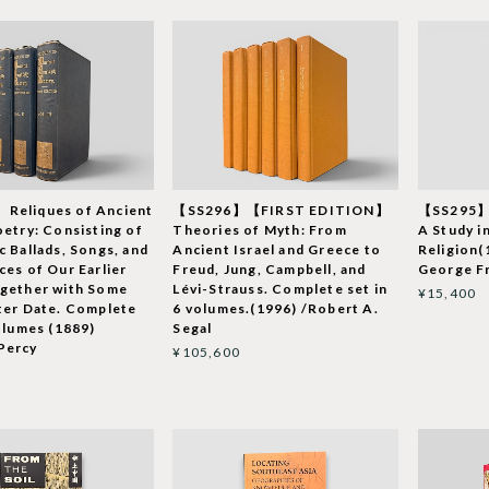
Reliques of Ancient
【SS296】【FIRST EDITION】
【SS295】
oetry: Consisting of
Theories of Myth: From
A Study i
c Ballads, Songs, and
Ancient Israel and Greece to
Religion(
ces of Our Earlier
Freud, Jung, Campbell, and
George F
gether with Some
Lévi-Strauss. Complete set in
¥15,400
ter Date. Complete
6 volumes.(1996) /Robert A.
volumes (1889)
Segal
Percy
¥105,600