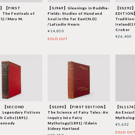
2】【FIRST
【SJ969】Gleanings in Buddha-
【SS292
The Festivals of
Fields: Studies of Hand and
EDITION】
1) /Mary M.
Soul in the Far East(N.D)
Tradition
/Lafcadio Hearn
Ireland(1
Croker
¥14,850
¥26,400
SOLD OUT
9】【SECOND
【SS290】【FIRST EDITION】
【SL1174
Legendary Fictions
The Science of Fairy Tales: An
An Encycl
sh Celts(1891)
Inquiry into Fairy
Mytholog
Kennedy
Mythology(1891) /Edwin
¥5,632
Sidney Hartland
SOLD OU