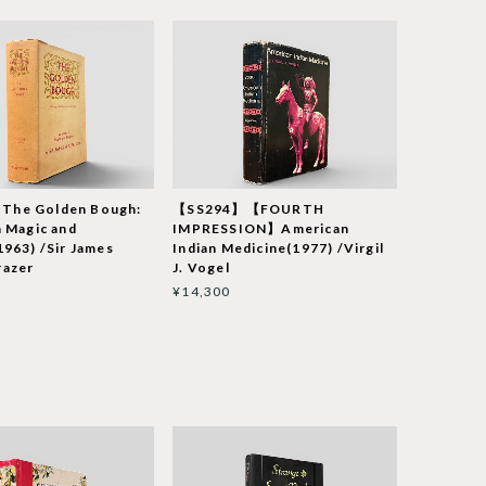
The Golden Bough:
【SS294】【FOURTH
n Magic and
IMPRESSION】American
1963) /Sir James
Indian Medicine(1977) /Virgil
razer
J. Vogel
¥14,300