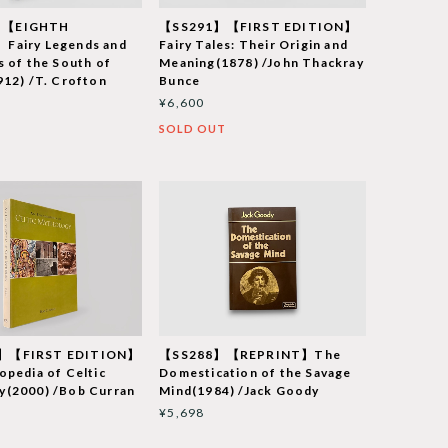
】【EIGHTH
【SS291】【FIRST EDITION】
Fairy Legends and
Fairy Tales: Their Origin and
s of the South of
Meaning(1878) /John Thackray
912) /T. Crofton
Bunce
¥6,600
SOLD OUT
】【FIRST EDITION】
【SS288】【REPRINT】The
opedia of Celtic
Domestication of the Savage
y(2000) /Bob Curran
Mind(1984) /Jack Goody
¥5,698
T