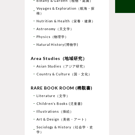
Botany & Garden（植物・庭園）
Voyages & Exploration（航海・探
検）
Nutrition & Health（栄養・健康）
Astronomy（天文学）
Physics（物理学）
Natural History(博物学)
Area Studies（地域研究）
Asian Studies（アジア研究）
Country & Culture（国・文化）
RARE BOOK ROOM (稀覯書)
Literature（文学）
Children’s Books (児童書)
Illustrations（挿絵）
Art & Design（美術・アート）
Sociology & History（社会学・史
学）