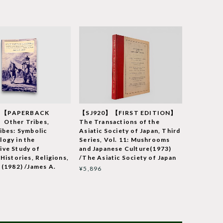
】【PAPERBACK
【SJ920】【FIRST EDITION】
Other Tribes,
The Transactions of the
ibes: Symbolic
Asiatic Society of Japan, Third
ogy in the
Series, Vol. 11: Mushrooms
ive Study of
and Japanese Culture(1973)
 Histories, Religions,
/The Asiatic Society of Japan
 (1982) /James A.
¥5,896