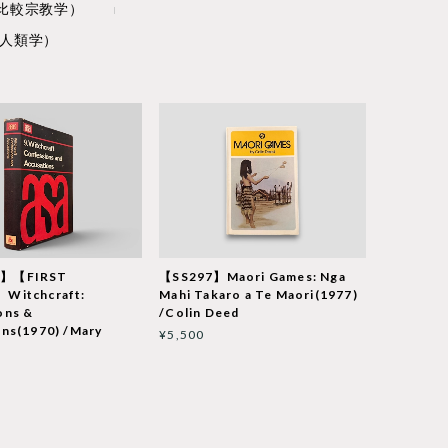
on（比較宗教学）
（社会人類学）
1】【FIRST
【SS297】Maori Games: Nga
Witchcraft:
Mahi Takaro a Te Maori(1977)
ons &
/Colin Deed
ons(1970) /Mary
¥5,500