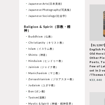
Japanese Arts(日本美術)
Japanese Photography(写真集)
Japanese Sociology(社会学)
Religion & Spirit（宗教・精
神）
Buddhism（仏教）
Christianity（キリスト教）
【SL1287】
Islam（イスラム教）
English P
Old Heroi
Shinto（神道）
Other Pie
Hinduism（ヒンドゥー教）
Poets, To
Few of La
Jainism（ジャイナ教）
set in 3 
Manichaeism（マニ教）
/Thomas 
Zoroastrianism（ゾロアスター教）
¥33,440
Judaism（ユダヤ教）
Bon (ボン教)
Taoism(道教)
Mystic & Spirit（神秘・精神世界）