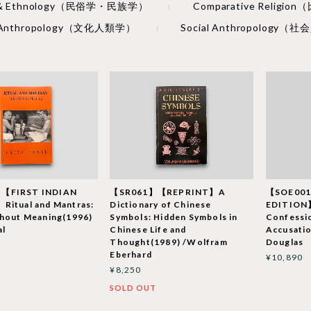
re & Ethnology（民俗学・民族学）
Comparative Religi
l Anthropology（文化人類学）
Social Anthropology
【FIRST INDIAN
【SR061】【REPRINT】A
【SOE00
Ritual and Mantras:
Dictionary of Chinese
EDITION】
thout Meaning(1996)
Symbols: Hidden Symbols in
Confessi
al
Chinese Life and
Accusati
Thought(1989) /Wolfram
Douglas
Eberhard
¥10,890
¥8,250
SOLD OUT