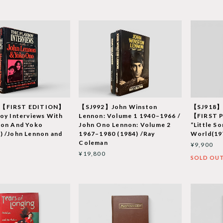
【FIRST EDITION】
【SJ992】John Winston
【SJ918】
oy Interviews With
Lennon: Volume 1 1940–1966 /
【FIRST 
non And Yoko
John Ono Lennon: Volume 2
“Little S
) /John Lennon and
1967–1980 (1984) /Ray
World(197
o
Coleman
¥9,900
¥19,800
SOLD OU