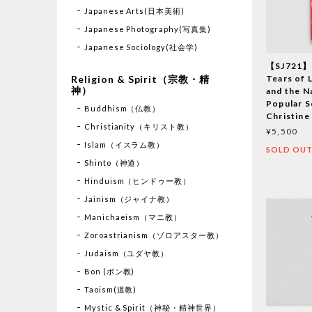
Japanese Arts(日本美術)
Japanese Photography(写真集)
Japanese Sociology(社会学)
【SJ721】
Religion & Spirit（宗教・精
Tears of 
神）
and the N
Popular S
Buddhism（仏教）
Christine
Christianity（キリスト教）
¥5,500
Islam（イスラム教）
SOLD OU
Shinto（神道）
Hinduism（ヒンドゥー教）
Jainism（ジャイナ教）
Manichaeism（マニ教）
Zoroastrianism（ゾロアスター教）
Judaism（ユダヤ教）
Bon (ボン教)
Taoism(道教)
Mystic & Spirit（神秘・精神世界）