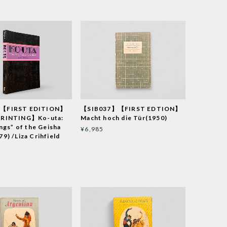
【FIRST EDITION】
【SIB037】【FIRST EDTION】
PRINTING】Ko-uta:
Macht hoch die Tür(1950)
ongs” of the Geisha
¥6,985
9) /Liza Crihfield
T