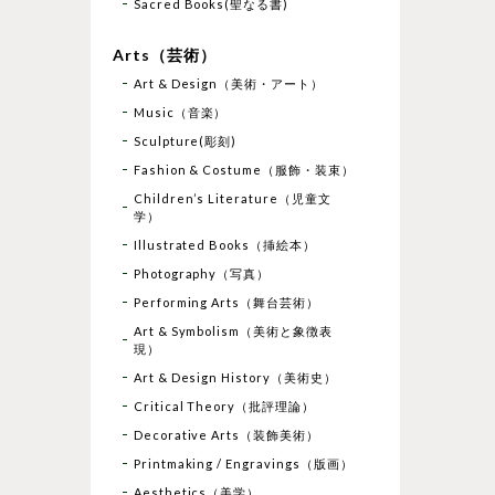
Sacred Books(聖なる書)
Arts（芸術）
Art & Design（美術・アート）
Music（音楽）
Sculpture(彫刻)
Fashion & Costume（服飾・装束）
Children’s Literature（児童文
学）
Illustrated Books（挿絵本）
Photography（写真）
Performing Arts（舞台芸術）
Art & Symbolism（美術と象徴表
現）
Art & Design History（美術史）
Critical Theory（批評理論）
Decorative Arts（装飾美術）
Printmaking / Engravings（版画）
Aesthetics（美学）