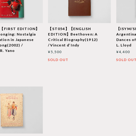
【FIRST EDITION】
【ST054】【ENGLISH
【ISYM/S
Longing: Nostalgia
EDITION】Beethoven: A
Argentin
ation in Japanese
Critical Biography(1912)
Dances of
ong(2002) /
/Vincent d’Indy
L. Lloyd
 R. Yano
¥5,500
¥4,400
SOLD OUT
SOLD OU
T