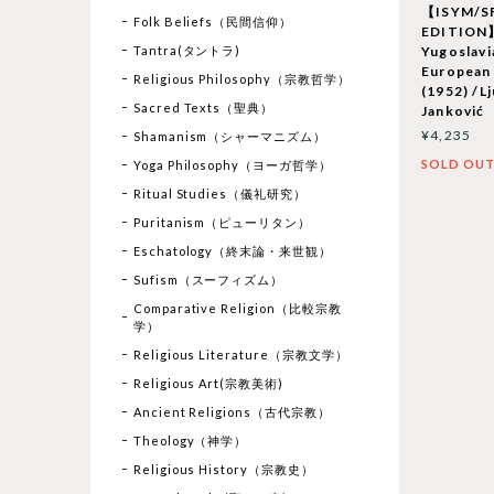
【ISYM/S
Folk Beliefs（民間信仰）
EDITION
Tantra(タントラ)
Yugoslav
European
Religious Philosophy（宗教哲学）
(1952) /L
Sacred Texts（聖典）
Janković
¥4,235
Shamanism（シャーマニズム）
SOLD OU
Yoga Philosophy（ヨーガ哲学）
Ritual Studies（儀礼研究）
Puritanism（ピューリタン）
Eschatology（終末論・来世観）
Sufism（スーフィズム）
Comparative Religion（比較宗教
学）
Religious Literature（宗教文学）
Religious Art(宗教美術)
Ancient Religions（古代宗教）
Theology（神学）
Religious History（宗教史）