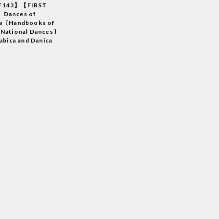
F143】【FIRST
】Dances of
ia〔Handbooks of
 National Dances〕
jubica and Danica
T