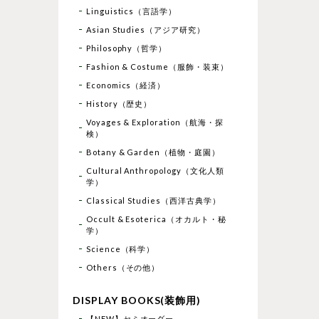
Linguistics（言語学）
Asian Studies（アジア研究）
Philosophy（哲学）
Fashion & Costume（服飾・装束）
Economics（経済）
History（歴史）
Voyages & Exploration（航海・探
検）
Botany & Garden（植物・庭園）
Cultural Anthropology（文化人類
学）
Classical Studies（西洋古典学）
Occult & Esoterica（オカルト・秘
学）
Science（科学）
Others（その他）
DISPLAY BOOKS(装飾用)
【NEW】セミオーダー