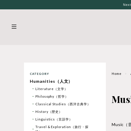
Nex
Home
CATEGORY
Humanities（人文）
Literature（文学）
Mu
Philosophy（哲学）
Classical Studies（西洋古典学）
History（歴史）
Linguistics（言語学）
Music
Travel & Exploration（旅行・探