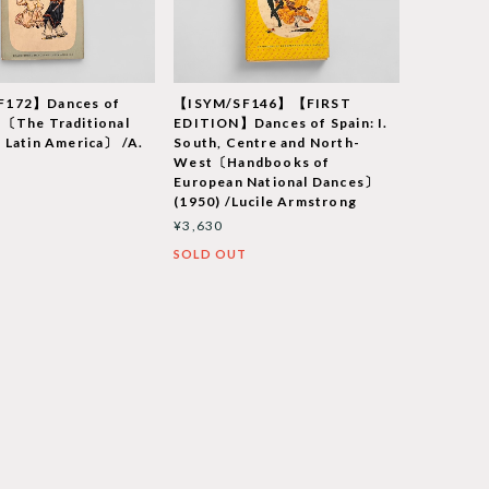
F172】Dances of
【ISYM/SF146】【FIRST
a〔The Traditional
EDITION】Dances of Spain: I.
 Latin America〕 /A.
South, Centre and North-
West〔Handbooks of
European National Dances〕
(1950) /Lucile Armstrong
T
¥3,630
SOLD OUT