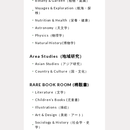
Botany & Garden（植物・庭園）
Voyages & Exploration（航海・探
検）
Nutrition & Health（栄養・健康）
Astronomy（天文学）
Physics（物理学）
Natural History(博物学)
Area Studies（地域研究）
Asian Studies（アジア研究）
Country & Culture（国・文化）
RARE BOOK ROOM (稀覯書)
Literature（文学）
Children’s Books (児童書)
Illustrations（挿絵）
Art & Design（美術・アート）
Sociology & History（社会学・史
学）