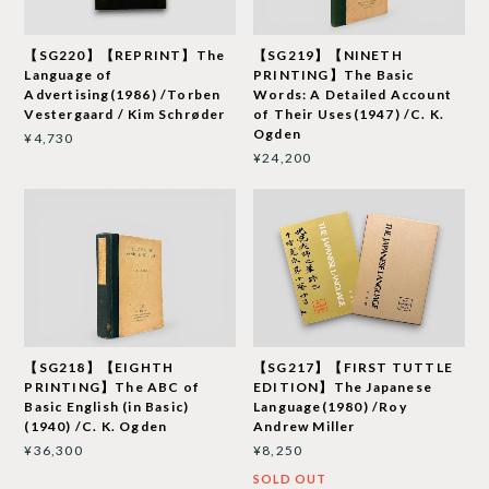
【SG220】【REPRINT】The
【SG219】【NINETH
Language of
PRINTING】The Basic
Advertising(1986) /Torben
Words: A Detailed Account
Vestergaard / Kim Schrøder
of Their Uses(1947) /C. K.
Ogden
¥4,730
¥24,200
【SG218】【EIGHTH
【SG217】【FIRST TUTTLE
PRINTING】The ABC of
EDITION】The Japanese
Basic English (in Basic)
Language(1980) /Roy
(1940) /C. K. Ogden
Andrew Miller
¥36,300
¥8,250
SOLD OUT