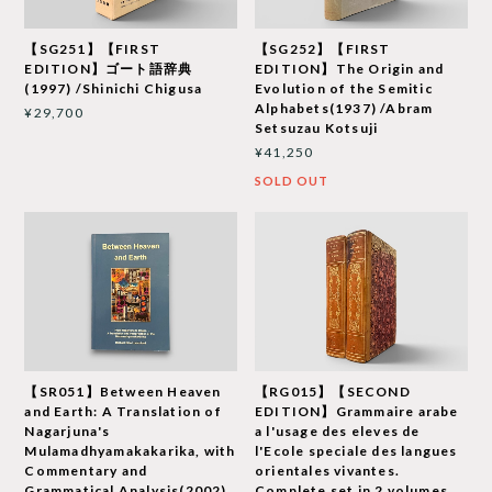
【SG251】【FIRST
【SG252】【FIRST
EDITION】ゴート語辞典
EDITION】The Origin and
(1997) /Shinichi Chigusa
Evolution of the Semitic
Alphabets(1937) /Abram
¥29,700
Setsuzau Kotsuji
¥41,250
SOLD OUT
【SR051】Between Heaven
【RG015】【SECOND
and Earth: A Translation of
EDITION】Grammaire arabe
Nagarjuna's
a l'usage des eleves de
Mulamadhyamakakarika, with
l'Ecole speciale des langues
Commentary and
orientales vivantes.
Grammatical Analysis(2002)
Complete set in 2 volumes.