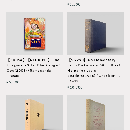
¥5,500
【SR054】【REPRINT】The
【SG250】An Elementary
Bhagavad-Gita: The Song of
Latin Dictionary: With Brief
God(2003) /Ramananda
Helps for Latin
Prasad
Readers(1956) /Charlton T.
Lewis
¥5,500
¥10,780