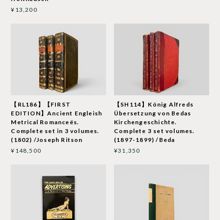
¥13,200
【RL186】【FIRST
【SH114】König Alfreds
EDITION】Ancient Engleish
Übersetzung von Bedas
Metrical Romanceës.
Kirchengeschichte.
Complete set in 3 volumes.
Complete 3 set volumes.
(1802) /Joseph Ritson
(1897-1899) /Beda
¥148,500
¥31,350