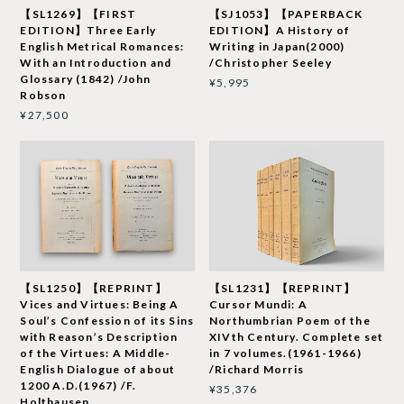
【SL1269】【FIRST
【SJ1053】【PAPERBACK
EDITION】Three Early
EDITION】A History of
English Metrical Romances:
Writing in Japan(2000)
With an Introduction and
/Christopher Seeley
Glossary (1842) /John
¥5,995
Robson
¥27,500
【SL1250】【REPRINT】
【SL1231】【REPRINT】
Vices and Virtues: Being A
Cursor Mundi: A
Soul’s Confession of its Sins
Northumbrian Poem of the
with Reason’s Description
XIVth Century. Complete set
of the Virtues: A Middle-
in 7 volumes.(1961-1966)
English Dialogue of about
/Richard Morris
1200 A.D.(1967) /F.
¥35,376
Holthausen