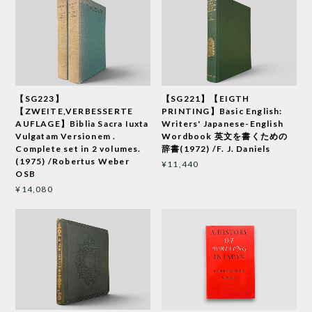
【SG223】
【SG221】【EIGTH
【ZWEITE,VERBESSERTE
PRINTING】Basic English:
AUFLAGE】Biblia Sacra Iuxta
Writers' Japanese-English
Vulgatam Versionem .
Wordbook 英文を書くための
Complete set in 2 volumes.
辞書(1972) /F. J. Daniels
(1975) /Robertus Weber
¥11,440
OSB
¥14,080