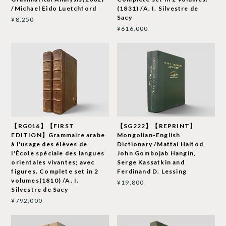
/Michael Eido Luetchford
(1831) /A. I. Silvestre de
Sacy
¥8,250
¥616,000
【RG016】【FIRST
【SG222】【REPRINT】
EDITION】Grammaire arabe
Mongolian-English
à l'usage des élèves de
Dictionary /Mattai Haltod,
l'École spéciale des langues
John Gombojab Hangin,
orientales vivantes; avec
Serge Kassatkin and
figures. Complete set in 2
Ferdinand D. Lessing
volumes(1810) /A. I.
¥19,800
Silvestre de Sacy
¥792,000