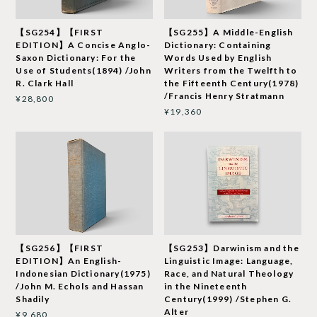
【SG254】【FIRST
【SG255】A Middle-English
EDITION】A Concise Anglo-
Dictionary: Containing
Saxon Dictionary: For the
Words Used by English
Use of Students(1894) /John
Writers from the Twelfth to
R. Clark Hall
the Fifteenth Century(1978)
/Francis Henry Stratmann
¥28,800
¥19,360
【SG256】【FIRST
【SG253】Darwinism and the
EDITION】An English-
Linguistic Image: Language,
Indonesian Dictionary(1975)
Race, and Natural Theology
/John M. Echols and Hassan
in the Nineteenth
Shadily
Century(1999) /Stephen G.
Alter
¥9,680