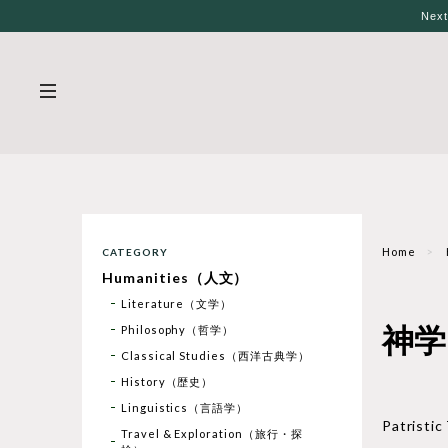
Nex
Home
CATEGORY
Humanities（人文）
Literature（文学）
神学
Philosophy（哲学）
Classical Studies（西洋古典学）
History（歴史）
Linguistics（言語学）
Patrist
Travel & Exploration（旅行・探