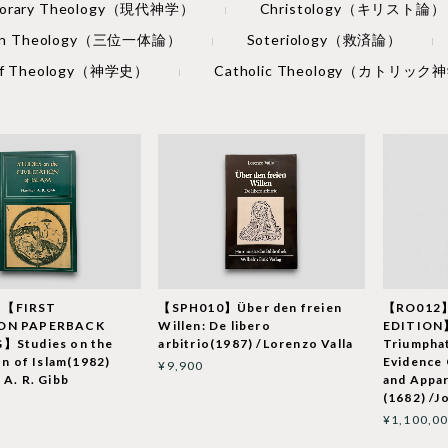
porary Theology（現代神学）
Christology（キリスト論）
rian Theology（三位一体論）
Soteriology（救済論）
 of Theology（神学史）
Catholic Theology（カトリック
】【FIRST
【SPH010】Über den freien
【RO012
ON PAPERBACK
Willen: De libero
EDITION
】Studies on the
arbitrio(1987) /Lorenzo Valla
Triumphat
on of Islam(1982)
Evidence
¥9,900
 A. R. Gibb
and Appar
(1682) /J
¥1,100,0