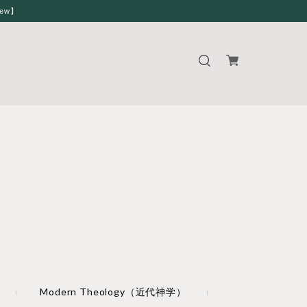
iew】
Modern Theology（近代神学）