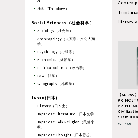
検）
Contem
神学（Theology）
Trinita
History
Social Sciences（社会科学）
Sociology（社会学）
Anthropology（人類学／文化人類
学）
Psychology（心理学）
Economics（経済学）
Political Science（政治学）
Law（法学）
Geography（地理学）
【SR059
Japan(日本)
PRINCET
PRINTING
History（日本史）
Civilizati
Japanese Literature（日本文学）
/Hamilton
Japanese Folk Religion（民俗宗
¥6,765
教）
Japanese Thought（日本思想）