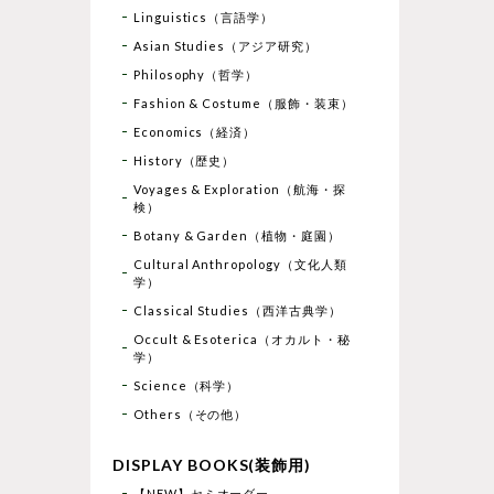
Linguistics（言語学）
Asian Studies（アジア研究）
Philosophy（哲学）
Fashion & Costume（服飾・装束）
Economics（経済）
History（歴史）
Voyages & Exploration（航海・探
検）
Botany & Garden（植物・庭園）
Cultural Anthropology（文化人類
学）
Classical Studies（西洋古典学）
Occult & Esoterica（オカルト・秘
学）
Science（科学）
Others（その他）
DISPLAY BOOKS(装飾用)
【NEW】セミオーダー