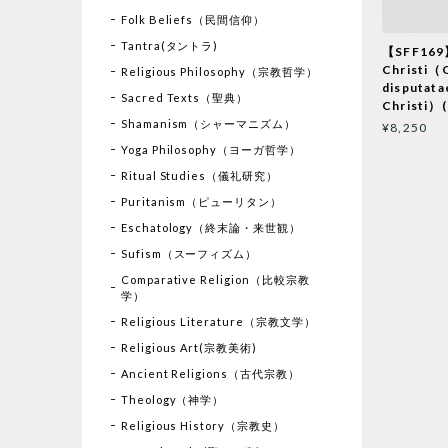
Folk Beliefs（民間信仰）
Tantra(タントラ)
【SFF169
Christi（
Religious Philosophy（宗教哲学）
disputata
Sacred Texts（聖典）
Christi）(
Shamanism（シャーマニズム）
¥8,250
Yoga Philosophy（ヨーガ哲学）
Ritual Studies（儀礼研究）
Puritanism（ピューリタン）
Eschatology（終末論・来世観）
Sufism（スーフィズム）
Comparative Religion（比較宗教
学）
Religious Literature（宗教文学）
Religious Art(宗教美術)
Ancient Religions（古代宗教）
Theology（神学）
Religious History（宗教史）