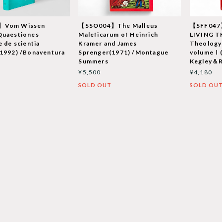
】Vom Wissen
【SSO004】The Malleus
【SFF047
Quaestiones
Maleficarum of Heinrich
LIVING 
e de scientia
Kramer and James
Theology
1992) /Bonaventura
Sprenger(1971) /Montague
volumeⅠ(
Summers
Kegley＆R
¥5,500
¥4,180
SOLD OUT
SOLD OU