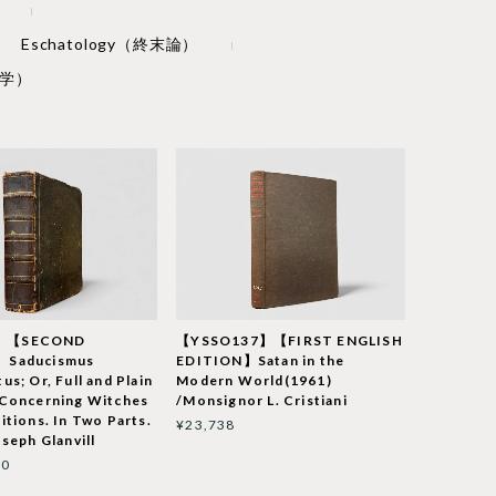
Eschatology（終末論）
神学）
】【SECOND
【YSSO137】【FIRST ENGLISH
】Saducismus
EDITION】Satan in the
us; Or, Full and Plain
Modern World(1961)
 Concerning Witches
/Monsignor L. Cristiani
itions. In Two Parts.
¥23,738
oseph Glanvill
00