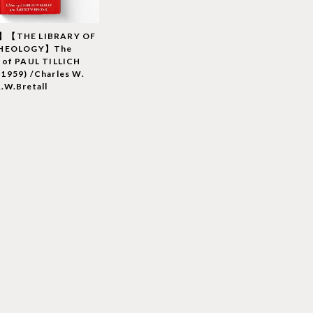
】【THE LIBRARY OF
THEOLOGY】The
 of PAUL TILLICH
1959) /Charles W.
.W.Bretall
T