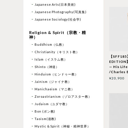
Japanese Arts(日本美術)
Japanese Photography(写真集)
Japanese Sociology(社会学)
Religion & Spirit（宗教・精
神）
Buddhism（仏教）
Christianity（キリスト教）
【SFF18
Islam（イスラム教）
EDITION】
— His Lif
Shinto（神道）
/Charles 
Hinduism（ヒンドゥー教）
¥20,900
Jainism（ジャイナ教）
Manichaeism（マニ教）
Zoroastrianism（ゾロアスター教）
Judaism（ユダヤ教）
Bon (ボン教)
Taoism(道教)
Mystic & Spirit（神秘・精神世界）