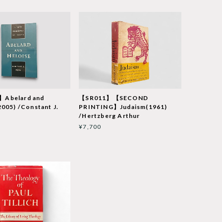
Abelard and
【SR011】【SECOND
2005) /Constant J.
PRINTING】Judaism(1961)
/Hertzberg Arthur
¥7,700