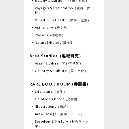
Botany & Garden（植物・庭園）
Voyages & Exploration（航海・探
検）
Nutrition & Health（栄養・健康）
Astronomy（天文学）
Physics（物理学）
Natural History(博物学)
Area Studies（地域研究）
Asian Studies（アジア研究）
Country & Culture（国・文化）
RARE BOOK ROOM (稀覯書)
Literature（文学）
Children’s Books (児童書)
Illustrations（挿絵）
Art & Design（美術・アート）
Sociology & History（社会学・史
学）