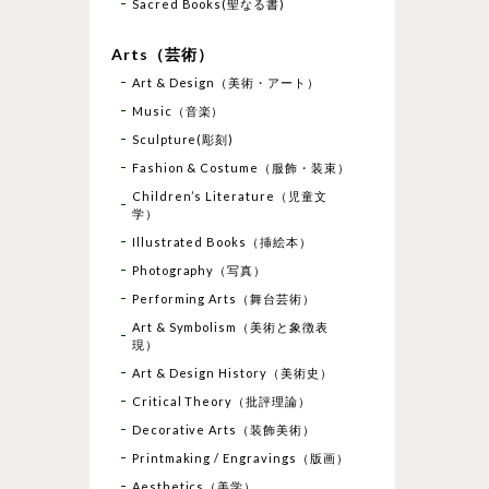
Sacred Books(聖なる書)
Arts（芸術）
Art & Design（美術・アート）
Music（音楽）
Sculpture(彫刻)
Fashion & Costume（服飾・装束）
Children’s Literature（児童文
学）
Illustrated Books（挿絵本）
Photography（写真）
Performing Arts（舞台芸術）
Art & Symbolism（美術と象徴表
現）
Art & Design History（美術史）
Critical Theory（批評理論）
Decorative Arts（装飾美術）
Printmaking / Engravings（版画）
Aesthetics（美学）