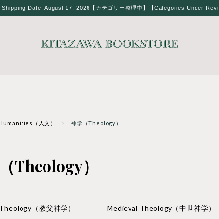
t Shipping Date: August 17, 2026【カテゴリー整理中】【Categories Under Rev
Humanities（人文）
神学（Theology）
（Theology）
ic Theology（教父神学）
Medieval Theology（中世神学）