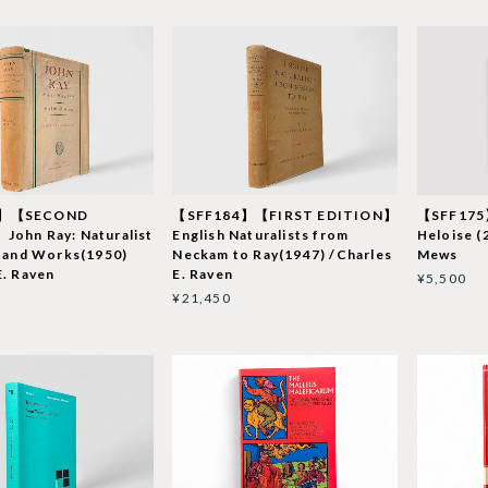
5】【SECOND
【SFF184】【FIRST EDITION】
【SFF175】
John Ray: Naturalist
English Naturalists from
Heloise (
e and Works(1950)
Neckam to Ray(1947) /Charles
Mews
E. Raven
E. Raven
¥5,500
¥21,450