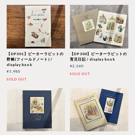
【DP301】ピーターラビットの
【DP300】ピーターラビットの
野帳(フィールドノート) /
育児日記 / display book
display book
¥2,260
¥5,980
SOLD OUT
SOLD OUT