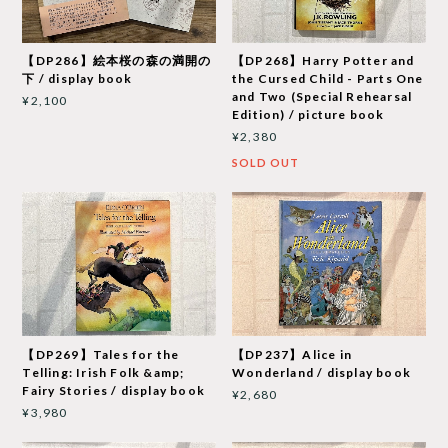
【DP286】絵本桜の森の満開の
【DP268】Harry Potter and
下 / display book
the Cursed Child - Parts One
and Two (Special Rehearsal
¥2,100
Edition) / picture book
¥2,380
SOLD OUT
【DP269】Tales for the
【DP237】Alice in
Telling: Irish Folk &amp;
Wonderland / display book
Fairy Stories / display book
¥2,680
¥3,980