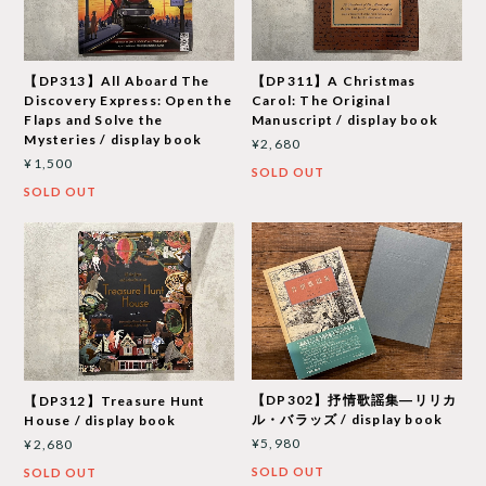
【DP313】All Aboard The
【DP311】A Christmas
Discovery Express: Open the
Carol: The Original
Flaps and Solve the
Manuscript / display book
Mysteries / display book
¥2,680
¥1,500
SOLD OUT
SOLD OUT
【DP302】抒情歌謡集―リリカ
【DP312】Treasure Hunt
ル・バラッズ / display book
House / display book
¥5,980
¥2,680
SOLD OUT
SOLD OUT