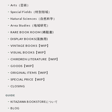
Arts（芸術）
Special Fields（特別領域）
Natural Sciences（自然科学）
Area Studies（地域研究）
RARE BOOK ROOM (稀覯書)
DISPLAY BOOKS(装飾用)
VINTAGE BOOKS【WIP】
VISUAL BOOKS【WIP】
CHIRDREN LITERATURE【WIP】
GOODS【WIP】
ORIGINAL ITEMS【WIP】
SPECIAL PRICE【WIP】
CLOSING
GUIDE
KITAZAWA BOOKSTOREについて
BLOG