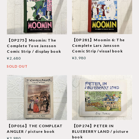
【DP281】Moomin 6: The
【DP275】Moomin: The
Complete Lars Jansson
Complete Tove Jansson
Comic Strip /visual book
Comic Strip / display book
¥3,980
¥2,680
SOLD OUT
【DP016】THE COMPLEAT
【DP274】PETER IN
ANGLER / picture book
BLUEBERRY LAND / picture
book
¥2,980