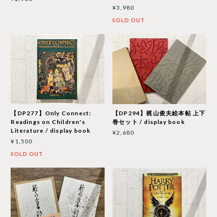
¥3,980
SOLD OUT
【DP277】Only Connect:
【DP294】梶山俊夫絵本帖 上下
Readings on Children's
巻セット / display book
Literature / display book
¥2,680
¥1,500
SOLD OUT