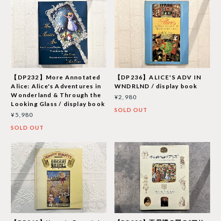
【DP232】More Annotated
【DP236】ALICE'S ADV IN
Alice: Alice's Adventures in
WNDRLND / display book
Wonderland & Through the
¥2,980
Looking Glass / display book
SOLD OUT
¥5,980
SOLD OUT