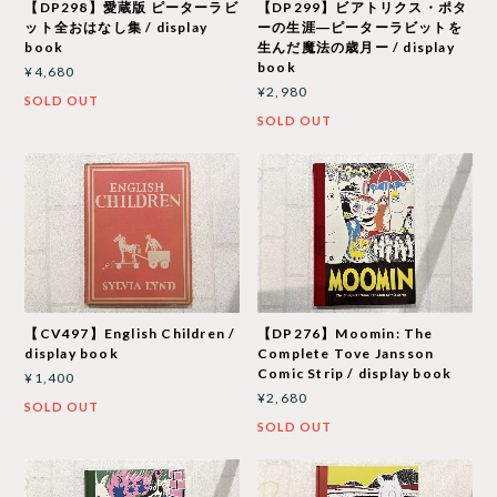
【DP298】愛蔵版 ピーターラビ
【DP299】ビアトリクス・ポタ
ット全おはなし集 / display
ーの生涯―ピーターラビットを
book
生んだ魔法の歳月ー / display
book
¥4,680
¥2,980
SOLD OUT
SOLD OUT
【CV497】English Children /
【DP276】Moomin: The
display book
Complete Tove Jansson
Comic Strip / display book
¥1,400
¥2,680
SOLD OUT
SOLD OUT