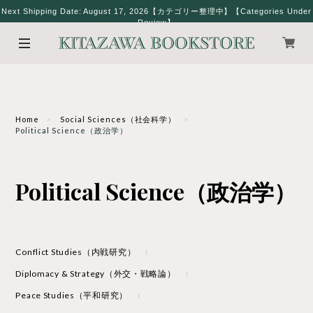
Next Shipping Date: August 17, 2026【カテゴリー整理中】【Categories Under
Review】
Home
Social Sciences（社会科学）
Political Science（政治学）
Political Science（政治学）
Conflict Studies（内戦研究）
Diplomacy & Strategy（外交・戦略論）
Peace Studies（平和研究）