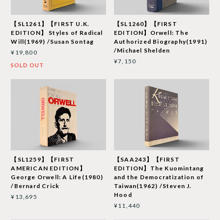
【SL1261】【FIRST U.K.
【SL1260】【FIRST
EDITION】 Styles of Radical
EDITION】Orwell: The
Will(1969) /Susan Sontag
Authorized Biography(1991)
/Michael Shelden
¥19,800
¥7,150
SOLD OUT
【SL1259】【FIRST
【SAA243】【FIRST
AMERICAN EDITION】
EDITION】The Kuomintang
George Orwell: A Life(1980)
and the Democratization of
/Bernard Crick
Taiwan(1962) /Steven J.
Hood
¥13,695
¥11,440