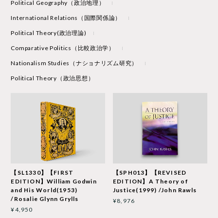
Political Geography（政治地理）
International Relations（国際関係論）
Political Theory(政治理論)
Comparative Politics（比較政治学）
Nationalism Studies（ナショナリズム研究）
Political Theory（政治思想）
【SL1330】【FIRST
【SPH013】【REVISED
EDITION】William Godwin
EDITION】A Theory of
and His World(1953)
Justice(1999) /John Rawls
/Rosalie Glynn Grylls
¥8,976
¥4,950