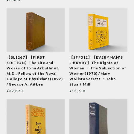
【SL1267】【FIRST
【SFF312】【EVERYMAN'S
EDITION】The Life and
LIBRARY】The Rights of
Works of John Arbuthnot,
Woman ・ The Subjection of
M.D., Fellow of the Royal
Women(1970) /Mary
College of Physicians(1892)
Wollstonecraft ・ John
/George A. Aitken
Stuart Mill
¥32,890
¥12,738