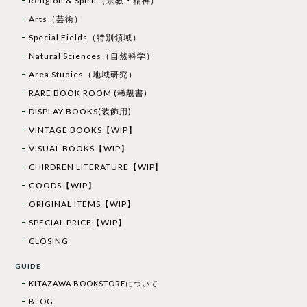
Religion & Spirit（宗教・精神）
Arts（芸術）
Special Fields（特別領域）
Natural Sciences（自然科学）
Area Studies（地域研究）
RARE BOOK ROOM (稀覯書)
DISPLAY BOOKS(装飾用)
VINTAGE BOOKS【WIP】
VISUAL BOOKS【WIP】
CHIRDREN LITERATURE【WIP】
GOODS【WIP】
ORIGINAL ITEMS【WIP】
SPECIAL PRICE【WIP】
CLOSING
GUIDE
KITAZAWA BOOKSTOREについて
BLOG