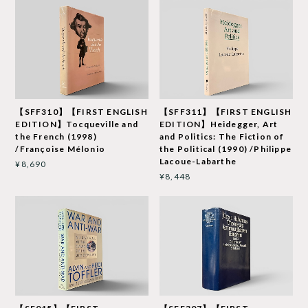
【SFF310】【FIRST ENGLISH
【SFF311】【FIRST ENGLISH
EDITION】Tocqueville and
EDITION】Heidegger, Art
the French (1998)
and Politics: The Fiction of
/Françoise Mélonio
the Political (1990) /Philippe
Lacoue-Labarthe
¥8,690
¥8,448