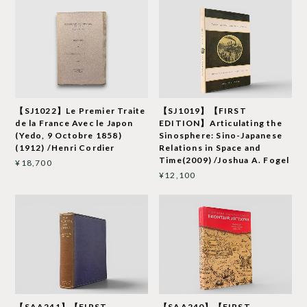
【SJ1022】Le Premier Traite
【SJ1019】【FIRST
de la France Avec le Japon
EDITION】Articulating the
(Yedo, 9 Octobre 1858)
Sinosphere: Sino-Japanese
(1912) /Henri Cordier
Relations in Space and
Time(2009) /Joshua A. Fogel
¥18,700
¥12,100
【SAA241】【FIRST
【SAA240】【FIRST