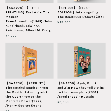
【SAA270】【FIFTH
【SPH004】【FIRST
PRINTING】East Asia: The
EDITION】Interrogating
Modern
The Real(2005) /Slavoj Žižek
Transformation(1969) /John
¥13,838
K. Fairbank, Edwin O.
Reischauer, Albert M. Craig
¥4,290
【SAA230】【REPRINT】
【SAA250】Ayub, Bhutto
The Moghul Empire: From
and Zia: How they fell victim
the Death of Aurungzeb to
to their own plans(2001)
the Overthrow of the
/Syed Shabbir Hussain
Mahratta Power(1999)
¥8,580
/Henry George Keene
¥6,380