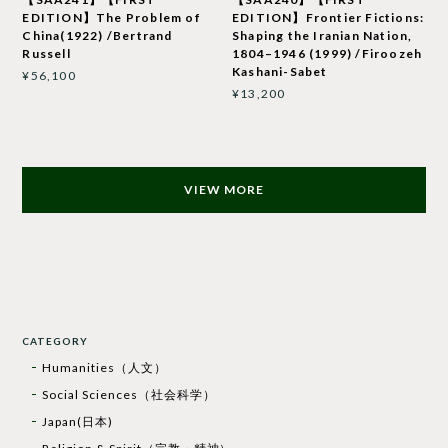
EDITION】The Problem of
EDITION】Frontier Fictions:
China(1922) /Bertrand
Shaping the Iranian Nation,
Russell
1804–1946 (1999) /Firoozeh
Kashani-Sabet
¥56,100
¥13,200
VIEW MORE
CATEGORY
Humanities（人文）
Social Sciences（社会科学）
Japan(日本)