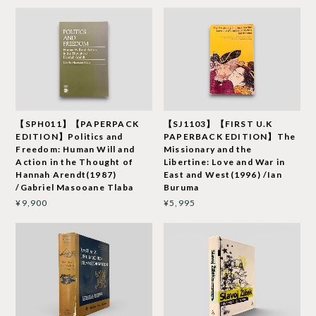
【SPH011】【PAPERPACK
【SJ1103】【FIRST U.K
EDITION】Politics and
PAPERBACK EDITION】The
Freedom: Human Will and
Missionary and the
Action in the Thought of
Libertine: Love and War in
Hannah Arendt(1987)
East and West(1996) /Ian
/Gabriel Masooane Tlaba
Buruma
¥9,900
¥5,995