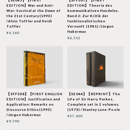
【SE045】【FIRST
【SFF307】【FIRST
EDITION】War and Anti-
EDITION】Theorie des
War: Survival at the Dawn of
kommunikativen Handelns.
the 21st Century(1993)
Band 2: Zur Kritik der
/Alvin Toffler and Heidi
funktionalistischen
Toffler
Vernunft (1981) /Jürgen
Habermas
¥6,160
¥6,512
【SFF308】【FIRST ENGLISH
【SE044】【REPRINT】The
EDITION】Justification and
Life of Sir Harry Parkes,
Application: Remarks on
Complete set in 2 volumes.
Discourse Ethics(1993)
(1973) /Stanley Lane-Poole
/Jürgen Habermas
¥37,400
¥9,790