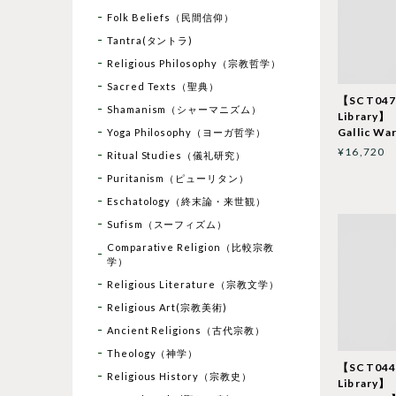
Folk Beliefs（民間信仰）
Tantra(タントラ)
Religious Philosophy（宗教哲学）
Sacred Texts（聖典）
【SCT047】
Shamanism（シャーマニズム）
Library
Gallic Wa
Yoga Philosophy（ヨーガ哲学）
¥16,720
Ritual Studies（儀礼研究）
Puritanism（ピューリタン）
Eschatology（終末論・来世観）
Sufism（スーフィズム）
Comparative Religion（比較宗教
学）
Religious Literature（宗教文学）
Religious Art(宗教美術)
Ancient Religions（古代宗教）
Theology（神学）
【SCT044】
Religious History（宗教史）
Library