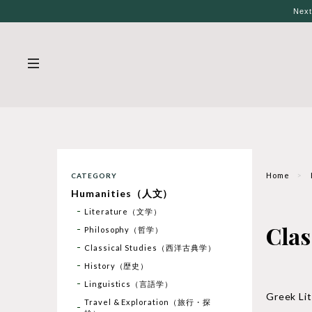
Nex
Home
CATEGORY
Humanities（人文）
Literature（文学）
Cla
Philosophy（哲学）
Classical Studies（西洋古典学）
History（歴史）
Linguistics（言語学）
Greek 
Travel & Exploration（旅行・探