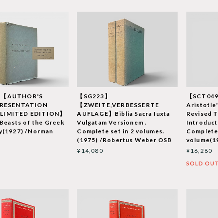
】【AUTHOR'S
【SG223】
【SCT04
PRESENTATION
【ZWEITE,VERBESSERTE
Aristotle
IMITED EDITION】
AUFLAGE】Biblia Sacra Iuxta
Revised T
 Beasts of the Greek
Vulgatam Versionem .
Introduc
y(1927) /Norman
Complete set in 2 volumes.
Complete 
(1975) /Robertus Weber OSB
volume(19
¥14,080
¥16,280
SOLD OU