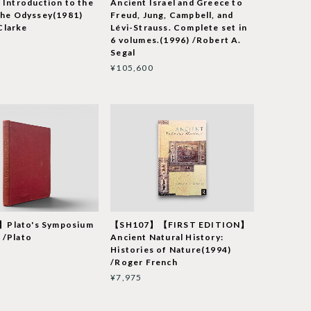
l Introduction to the
Ancient Israel and Greece to
 the Odyssey(1981)
Freud, Jung, Campbell, and
Clarke
Lévi-Strauss. Complete set in
6 volumes.(1996) /Robert A.
Segal
¥105,600
Plato's Symposium
【SH107】【FIRST EDITION】
 /Plato
Ancient Natural History:
Histories of Nature(1994)
/Roger French
¥7,975