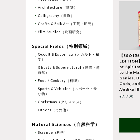
Architecture（建築）
Calligraphy（書道）
Crafts & Folk Art（工芸・民芸）
Film Studies（映画研究）
Special Fields（特別領域）
Occult & Esoterica（オカルト・秘
【SSO15
学）
EDITION】
of Spirit
Ghosts & Supernatural（怪異・超
to the Mag
自然）
Genies, D
Food / Cookery（料理）
Gods, an
Sports & Vehicles（スポーツ・乗
/Judika Il
り物）
¥7,700
Christmas（クリスマス）
Others（その他）
Natural Sciences（自然科学）
Science（科学）