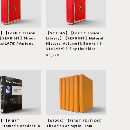
】【Loeb Classical
【SCT045】【Loeb Classical
】【REPRINT】Minor
Library】【REPRINT】Natural
ts(1978) /Various
History, Volume II: Books III-
VII(1989) /Pliny the Elder
¥5,720
3】【FIRST
【SS296】【FIRST EDITION】
Homer’s Readers: A
Theories of Myth: From