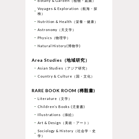
Botany & Garden（植物・庭園）
Voyages & Exploration（航海・探
検）
Nutrition & Health（栄養・健康）
Astronomy（天文学）
Physics（物理学）
Natural History(博物学)
Area Studies（地域研究）
Asian Studies（アジア研究）
Country & Culture（国・文化）
RARE BOOK ROOM (稀覯書)
Literature（文学）
Children’s Books (児童書)
Illustrations（挿絵）
Art & Design（美術・アート）
Sociology & History（社会学・史
学）