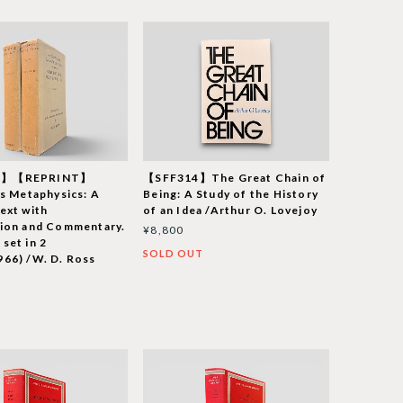
9】【REPRINT】
【SFF314】The Great Chain of
's Metaphysics: A
Being: A Study of the History
ext with
of an Idea /Arthur O. Lovejoy
tion and Commentary.
¥8,800
set in 2
SOLD OUT
66) /W. D. Ross
T