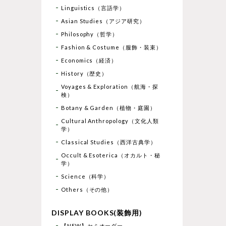
Linguistics（言語学）
Asian Studies（アジア研究）
Philosophy（哲学）
Fashion & Costume（服飾・装束）
Economics（経済）
History（歴史）
Voyages & Exploration（航海・探
検）
Botany & Garden（植物・庭園）
Cultural Anthropology（文化人類
学）
Classical Studies（西洋古典学）
Occult & Esoterica（オカルト・秘
学）
Science（科学）
Others（その他）
DISPLAY BOOKS(装飾用)
【NEW】セミオーダー