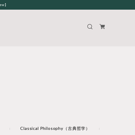
iew】
）
Classical Philosophy（古典哲学）