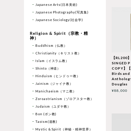
Japanese Arts(日本美術)
Japanese Photography(写真集)
Japanese Sociology(社会学)
Religion & Spirit（宗教・精
神）
Buddhism（仏教）
Christianity（キリスト教）
【RL200
Islam（イスラム教）
SINGED 
COPY】【L
Shinto（神道）
Birds and
Hinduism（ヒンドゥー教）
Antholog
Jainism（ジャイナ教）
Douglas
¥88,000
Manichaeism（マニ教）
Zoroastrianism（ゾロアスター教）
Judaism（ユダヤ教）
Bon (ボン教)
Taoism(道教)
Mystic & Spirit（神秘・精神世界）