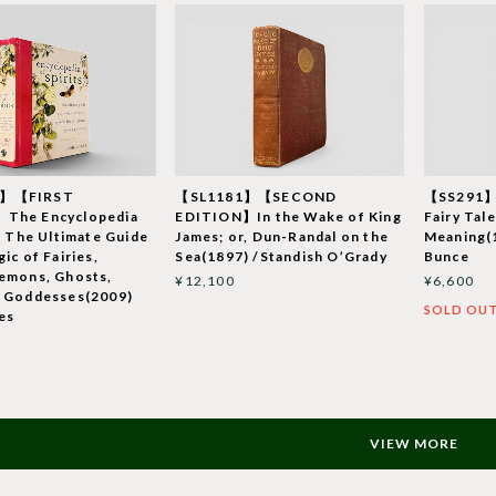
6】【FIRST
【SL1181】【SECOND
【SS291】
The Encyclopedia
EDITION】In the Wake of King
Fairy Tale
s: The Ultimate Guide
James; or, Dun-Randal on the
Meaning(
ic of Fairies,
Sea(1897) /Standish O’Grady
Bunce
emons, Ghosts,
¥12,100
¥6,600
d Goddesses(2009)
SOLD OU
les
VIEW MORE