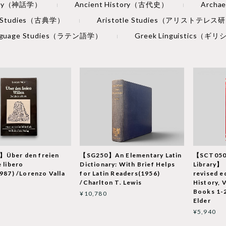
ogy（神話学）
Ancient History（古代史）
Arch
al Studies（古典学）
Aristotle Studies（アリストテレス
anguage Studies（ラテン語学）
Greek Linguistics（
Über den freien
【SG250】An Elementary Latin
【SCT050
e libero
Dictionary: With Brief Helps
Library】
1987) /Lorenzo Valla
for Latin Readers(1956)
revised e
/Charlton T. Lewis
History, 
Books 1-2
¥10,780
Elder
¥5,940