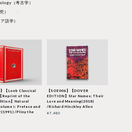
aeology（考古学）
研究）
ギリシア語学）
】【Loeb Classical
【SOE006】【DOVER
【Reprint of the
EDITION】Star Names: Their
dition】Natural
Lore and Meaning(2018)
Volume I: Preface and
/Richard Hinckley Allen
(1991) /Pliny the
¥7,480