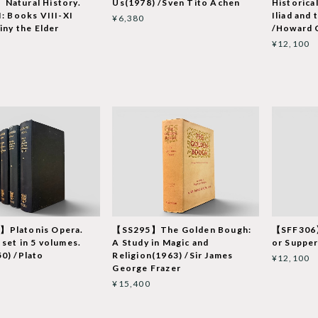
Natural History.
Us(1978) /Sven Tito Achen
Historica
I: Books VIII-XI
Iliad and
¥6,380
iny the Elder
/Howard 
¥12,100
Platonis Opera.
【SS295】The Golden Bough:
【SFF306】
set in 5 volumes.
A Study in Magic and
or Supper
0) /Plato
Religion(1963) /Sir James
¥12,100
George Frazer
¥15,400