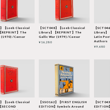
【Loeb Classical
【SCT048】【Loeb Classical
【SCT046
】【REPRINT】The
Library】【REPRINT】The
Library
r (1970) /Caesar
Gallic War (1979) /Caesar
Latin Poe
Authors
¥16,280
¥9,680
【Loeb Classical
【SSO162】【FIRST ENGLISH
【SCT04
】【SECOND
EDITION】Symbols Around
EDITION】