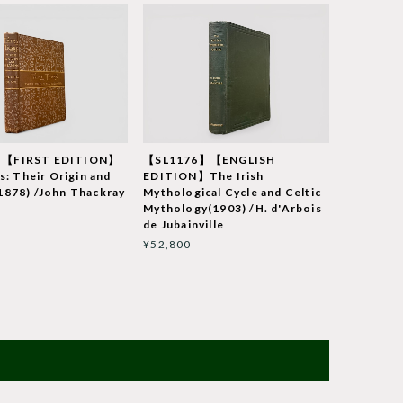
【FIRST EDITION】
【SL1176】【ENGLISH
s: Their Origin and
EDITION】The Irish
1878) /John Thackray
Mythological Cycle and Celtic
Mythology(1903) /H. d'Arbois
de Jubainville
¥52,800
T