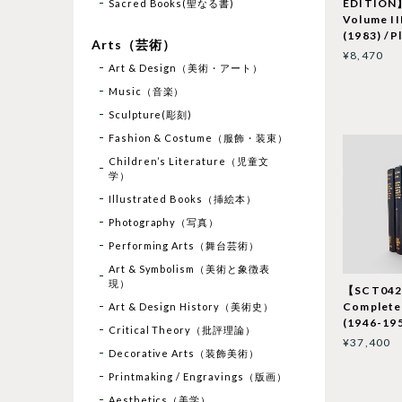
EDITION】
Sacred Books(聖なる書)
Volume II
(1983) /Pl
Arts（芸術）
¥8,470
Art & Design（美術・アート）
Music（音楽）
Sculpture(彫刻)
Fashion & Costume（服飾・装束）
Children’s Literature（児童文
学）
Illustrated Books（挿絵本）
Photography（写真）
Performing Arts（舞台芸術）
Art & Symbolism（美術と象徴表
現）
【SCT042】
Complete 
Art & Design History（美術史）
(1946-195
Critical Theory（批評理論）
¥37,400
Decorative Arts（装飾美術）
Printmaking / Engravings（版画）
Aesthetics（美学）