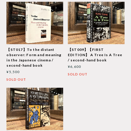
【ST017】To the distant
【ST009】【FIRST
observer: Form and meaning
EDITION】 A Tree Is A Tree
in the Japanese cinema /
/ second-hand book
second-hand book
¥6,600
¥5,500
SOLD OUT
SOLD OUT