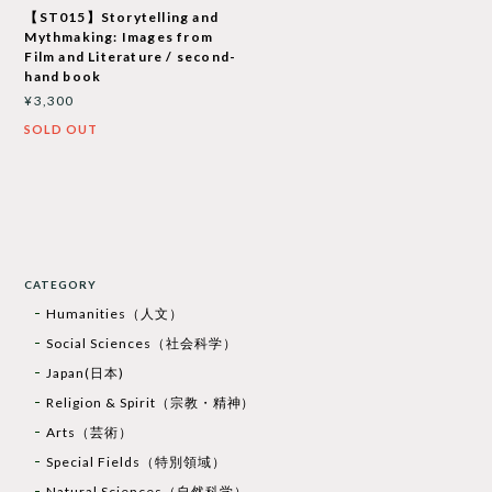
【ST015】Storytelling and
Mythmaking: Images from
Film and Literature / second-
hand book
¥3,300
SOLD OUT
CATEGORY
Humanities（人文）
Social Sciences（社会科学）
Japan(日本)
Religion & Spirit（宗教・精神）
Arts（芸術）
Special Fields（特別領域）
Natural Sciences（自然科学）