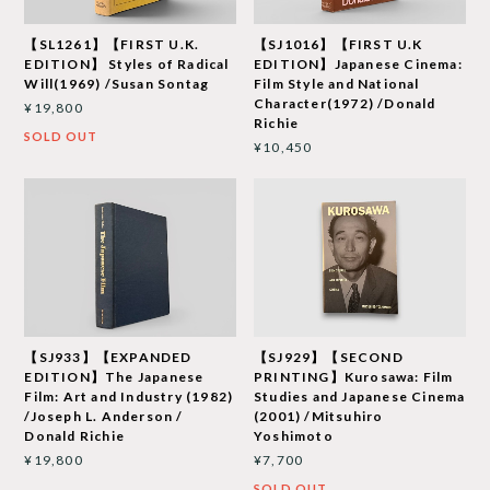
【SL1261】【FIRST U.K.
【SJ1016】【FIRST U.K
EDITION】 Styles of Radical
EDITION】Japanese Cinema:
Will(1969) /Susan Sontag
Film Style and National
Character(1972) /Donald
¥19,800
Richie
SOLD OUT
¥10,450
【SJ933】【EXPANDED
【SJ929】【SECOND
EDITION】The Japanese
PRINTING】Kurosawa: Film
Film: Art and Industry (1982)
Studies and Japanese Cinema
/Joseph L. Anderson /
(2001) /Mitsuhiro
Donald Richie
Yoshimoto
¥19,800
¥7,700
SOLD OUT