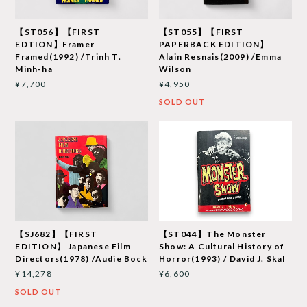
【ST056】【FIRST
【ST055】【FIRST
EDTION】Framer
PAPERBACK EDITION】
Framed(1992) /Trinh T.
Alain Resnais(2009) /Emma
Minh-ha
Wilson
¥7,700
¥4,950
SOLD OUT
【SJ682】【FIRST
【ST044】The Monster
EDITION】 Japanese Film
Show: A Cultural History of
Directors(1978) /Audie Bock
Horror(1993) / David J. Skal
¥14,278
¥6,600
SOLD OUT