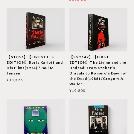
【ST057】【FIREST U.S
【SSO142】【FIRST
EDITION】Boris Karloff and
EDTION】The Living and the
His Films(1974) /Paul M.
Undead: From Stoker’s
Jensen
Dracula to Romero’s Dawn of
the Dead(1986) /Gregory A.
¥13,596
Waller
¥19,800