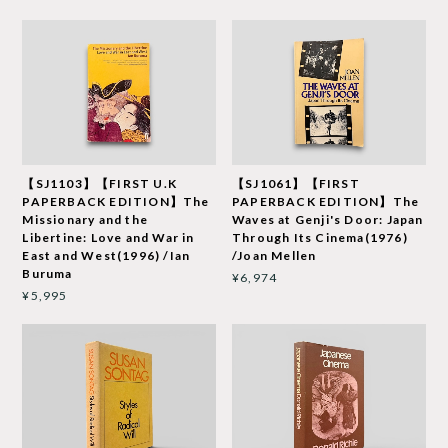
【SJ1103】【FIRST U.K
【SJ1061】【FIRST
PAPERBACK EDITION】The
PAPERBACK EDITION】The
Missionary and the
Waves at Genji's Door: Japan
Libertine: Love and War in
Through Its Cinema(1976)
East and West(1996) /Ian
/Joan Mellen
Buruma
¥6,974
¥5,995