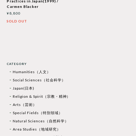
Practices in Japan(1999) /
Carmen Blacker
¥8,800
SOLD OUT
CATEGORY
Humanities（人文）
Social Sciences（社会科学）
Japan(日本)
Religion & Spirit（宗教・精神）
Arts（芸術）
Special Fields（特別領域）
Natural Sciences（自然科学）
Area Studies（地域研究）