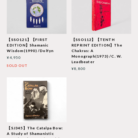
【SSO121】【FIRST
【SSO112】【TENTH
EDITION】Shamanic
REPRINT EDITION】The
Wisdom(1990) /Dolfyn
Chakras: A
Monograph(1973) /C. W.
¥4,950
Leadbeater
SOLD OUT
¥8,800
【SJ345】The Catalpa Bow:
A Study of Shamanistic