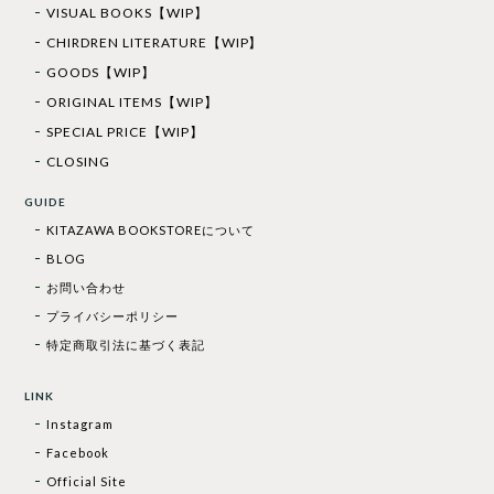
VISUAL BOOKS【WIP】
CHIRDREN LITERATURE【WIP】
GOODS【WIP】
ORIGINAL ITEMS【WIP】
SPECIAL PRICE【WIP】
CLOSING
GUIDE
KITAZAWA BOOKSTOREについて
BLOG
お問い合わせ
プライバシーポリシー
特定商取引法に基づく表記
LINK
Instagram
Facebook
Official Site