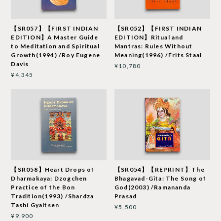
【SR057】【FIRST INDIAN
【SR052】【FIRST INDIAN
EDITION】A Master Guide
EDITION】Ritual and
to Meditation and Spiritual
Mantras: Rules Without
Growth(1994) /Roy Eugene
Meaning(1996) /Frits Staal
Davis
¥10,780
¥4,345
【SR058】Heart Drops of
【SR054】【REPRINT】The
Dharmakaya: Dzogchen
Bhagavad-Gita: The Song of
Practice of the Bon
God(2003) /Ramananda
Tradition(1993) /Shardza
Prasad
Tashi Gyaltsen
¥5,500
¥9,900