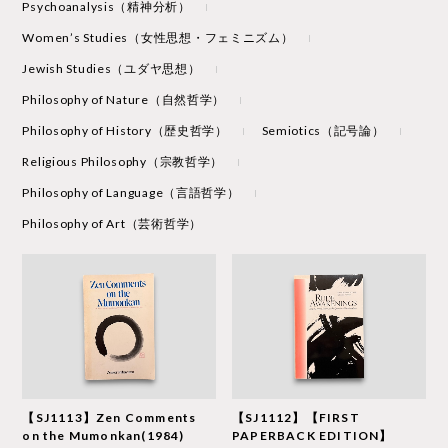
Psychoanalysis（精神分析）
Women’s Studies（女性思想・フェミニズム）
Jewish Studies（ユダヤ思想）
Philosophy of Nature（自然哲学）
Philosophy of History（歴史哲学）
Semiotics（記号論）
Religious Philosophy（宗教哲学）
Philosophy of Language（言語哲学）
Philosophy of Art（芸術哲学）
【SJ1113】Zen Comments
【SJ1112】【FIRST
on the Mumonkan(1984)
PAPERBACK EDITION】