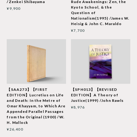
/Zenkei Shibayama
Rude Awakenings: Zen, the
Kyoto School, & the
¥9,900
Question of
Nationalism(1995) /James W.
Heisig & John C. Maraldo
¥7,700
【SAA273】【FIRST
【SPH013】【REVISED
EDITION】Lucretius on Life
EDITION】A Theory of
and Death: In the Metre of
Justice(1999) /John Rawls
Omar Khayyam, to Which Are
¥8,976
Appended Parallel Passages
from the Original (1900) /W.
H. Mallock
¥26,400