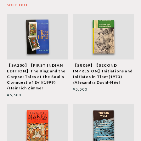
SOLD OUT
【SA200】【FIRST INDIAN
【SR069】【SECOND
EDITION】The King and the
IMPRESION】Initiations and
Corpse: Tales of the Soul's
Initiates in Tibet(1973)
Conquest of Evil(1999)
/Alexandra David-Néel
/Heinrich Zimmer
¥5,500
¥5,500