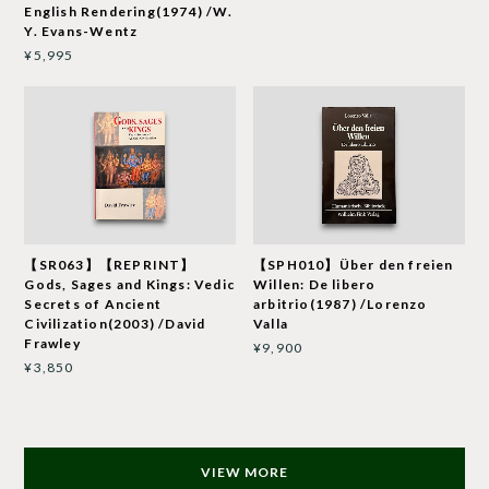
English Rendering(1974) /W.
Y. Evans-Wentz
¥5,995
【SR063】【REPRINT】
【SPH010】Über den freien
Gods, Sages and Kings: Vedic
Willen: De libero
Secrets of Ancient
arbitrio(1987) /Lorenzo
Civilization(2003) /David
Valla
Frawley
¥9,900
¥3,850
VIEW MORE