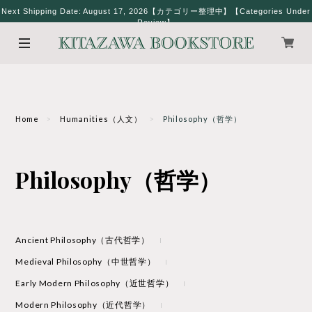
Next Shipping Date: August 17, 2026【カテゴリー整理中】【Categories Under
Review】
Home
Humanities（人文）
Philosophy（哲学）
Philosophy（哲学）
Ancient Philosophy（古代哲学）
Medieval Philosophy（中世哲学）
Early Modern Philosophy（近世哲学）
Modern Philosophy（近代哲学）