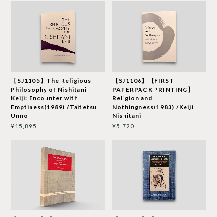
【SJ1105】The Religious
【SJ1106】【FIRST
Philosophy of Nishitani
PAPERPACK PRINTING】
Keiji: Encounter with
Religion and
Emptiness(1989) /Taitetsu
Nothingness(1983) /Keiji
Unno
Nishitani
¥15,895
¥5,720