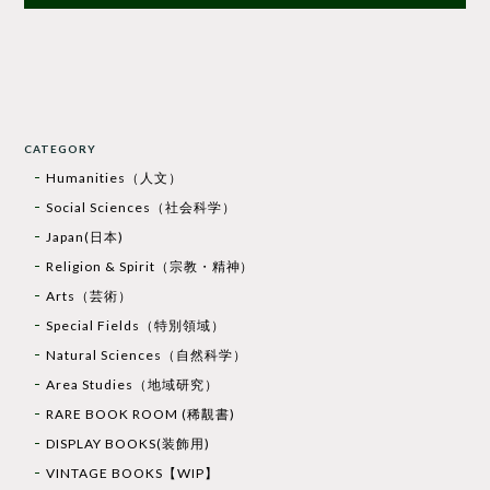
CATEGORY
Humanities（人文）
Social Sciences（社会科学）
Japan(日本)
Religion & Spirit（宗教・精神）
Arts（芸術）
Special Fields（特別領域）
Natural Sciences（自然科学）
Area Studies（地域研究）
RARE BOOK ROOM (稀覯書)
DISPLAY BOOKS(装飾用)
VINTAGE BOOKS【WIP】