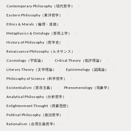
Contemporary Philosophy（現代哲学）
Eastern Philosophy（東洋哲学）
Ethics & Morals（倫理・道徳）
Metaphysics & Ontology（形而上学）
History of Philosophy（哲学史）
Renaissance Philosophy（ルネサンス）
Cosmology（宇宙論）
Critical Theory（批評理論）
Literary Theory（文学理論）
Epistemology（認識論）
Philosophy of Science（科学哲学）
Existentialism（実存主義）
Phenomenology（現象学）
Analytical Philosophy（分析哲学）
Enlightenment Thought（啓蒙思想）
Political Philosophy（政治哲学）
Rationalism（合理主義哲学）