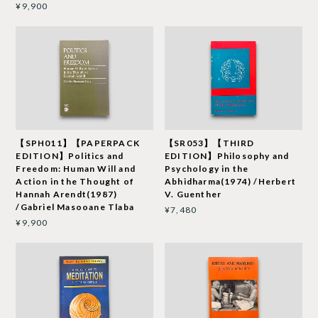
¥9,900
【SPH011】【PAPERPACK
【SR053】【THIRD
EDITION】Politics and
EDITION】Philosophy and
Freedom: Human Will and
Psychology in the
Action in the Thought of
Abhidharma(1974) /Herbert
Hannah Arendt(1987)
V. Guenther
/Gabriel Masooane Tlaba
¥7,480
¥9,900