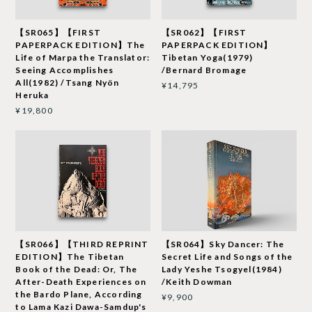
【SR065】【FIRST
【SR062】【FIRST
PAPERPACK EDITION】The
PAPERPACK EDITION】
Life of Marpa the Translator:
Tibetan Yoga(1979)
Seeing Accomplishes
/Bernard Bromage
All(1982) /Tsang Nyön
¥14,795
Heruka
¥19,800
【SR066】【THIRD REPRINT
【SR064】Sky Dancer: The
EDITION】The Tibetan
Secret Life and Songs of the
Book of the Dead: Or, The
Lady Yeshe Tsogyel(1984)
After-Death Experiences on
/Keith Dowman
the Bardo Plane, According
¥9,900
to Lama Kazi Dawa-Samdup's