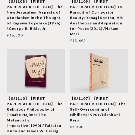
【SJ1108】【FIRST
【SJ1109】【FIRST
PAPERPACK EDITION】The
PAPERPACK EDITION】In
New Jerusalem: Aspects of
Pursuit of Composite
Utopianism in the Thought
Beauty: Yanagi Soetsu, His
of Kagawa Toyohiko(1976)
Aesthetics and Aspiration
/George B. Bikle, Jr.
for Peace(2011) /Nakami
Mari
¥16,500
¥13,695
【SJ1110】【FIRST
【SJ1107】【FIRST
PAPERPACK EDITION】The
PAPERPACK EDITION】The
Religious Philosophy of
Self-Overcoming of
Tanabe Hajime: The
Nihilism(1990) /Nishitani
Metanoetic
Keiji
Imperative(1990) /Taitetsu
¥5,500
Unno and James W. Heisig