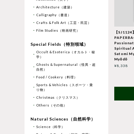
Architecture（建築）
Calligraphy（書道）
Crafts & Folk Art（工芸・民芸）
Film Studies（映画研究）
【SJ1124
PAPERBA
Passionat
Special Fields（特別領域）
Spiritual
Occult & Esoterica（オカルト・秘
Satomi M
学）
Myōdō
Ghosts & Supernatural（怪異・超
¥8,338
自然）
Food / Cookery（料理）
Sports & Vehicles（スポーツ・乗
り物）
Christmas（クリスマス）
Others（その他）
Natural Sciences（自然科学）
Science（科学）