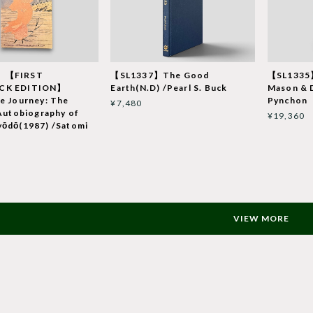
】【FIRST
【SL1337】The Good
【SL1335
CK EDITION】
Earth(N.D) /Pearl S. Buck
Mason & 
e Journey: The
Pynchon
¥7,480
 Autobiography of
¥19,360
yōdō(1987) /Satomi
VIEW MORE