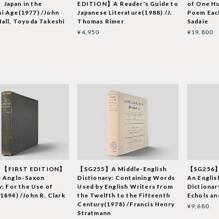
Japan in the
EDITION】A Reader's Guide to
of One H
i Age(1977) /John
Japanese Literature(1988) /J.
Poem Each
all, Toyoda Takeshi
Thomas Rimer
Sadaie
¥4,950
¥19,800
【FIRST EDITION】
【SG255】A Middle-English
【SG256】
e Anglo-Saxon
Dictionary: Containing Words
An Englis
y: For the Use of
Used by English Writers from
Dictionar
1894) /John R. Clark
the Twelfth to the Fifteenth
Echols an
Century(1978) /Francis Henry
¥9,680
Stratmann