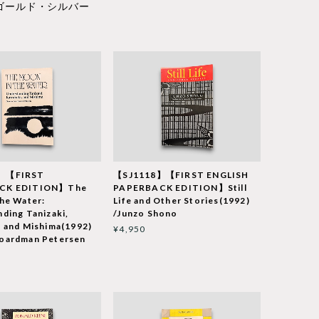
ゴールド・シルバー
】【FIRST
【SJ1118】【FIRST ENGLISH
CK EDITION】The
PAPERBACK EDITION】Still
he Water:
Life and Other Stories(1992)
ding Tanizaki,
/Junzo Shono
 and Mishima(1992)
¥4,950
oardman Petersen