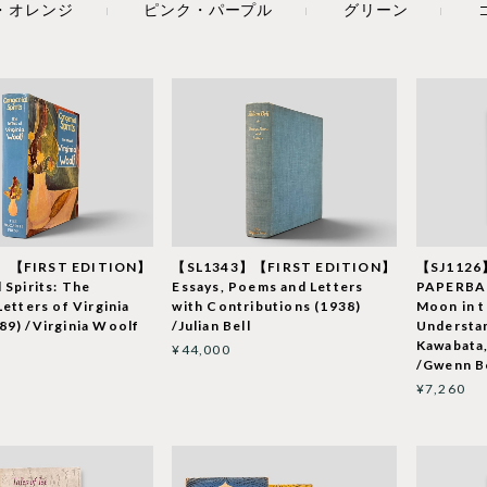
・オレンジ
ピンク・パープル
グリーン
】【FIRST EDITION】
【SL1343】【FIRST EDITION】
【SJ1126
 Spirits: The
Essays, Poems and Letters
PAPERBA
Letters of Virginia
with Contributions (1938)
Moon in t
9) /Virginia Woolf
/Julian Bell
Understan
Kawabata,
¥44,000
/Gwenn B
¥7,260