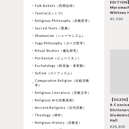
EDITION】
Folk Beliefs（民間信仰）
Muromach
Whitney H
Tantra(タントラ)
¥5,500
Religious Philosophy（宗教哲学）
Sacred Texts（聖典）
Shamanism（シャーマニズム）
Yoga Philosophy（ヨーガ哲学）
Ritual Studies（儀礼研究）
Puritanism（ピューリタン）
Eschatology（終末論・来世観）
Sufism（スーフィズム）
Comparative Religion（比較宗教
学）
Religious Literature（宗教文学）
【SG254】
Religious Art(宗教美術)
A Concis
Ancient Religions（古代宗教）
Dictionar
Students(
Theology（神学）
Hall
Religious History（宗教史）
¥28,800