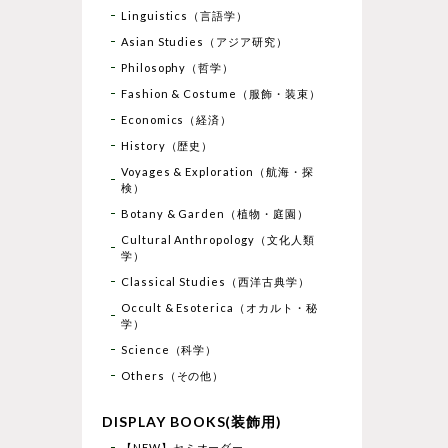
Linguistics（言語学）
Asian Studies（アジア研究）
Philosophy（哲学）
Fashion & Costume（服飾・装束）
Economics（経済）
History（歴史）
Voyages & Exploration（航海・探
検）
Botany & Garden（植物・庭園）
Cultural Anthropology（文化人類
学）
Classical Studies（西洋古典学）
Occult & Esoterica（オカルト・秘
学）
Science（科学）
Others（その他）
DISPLAY BOOKS(装飾用)
【NEW】セミオーダー