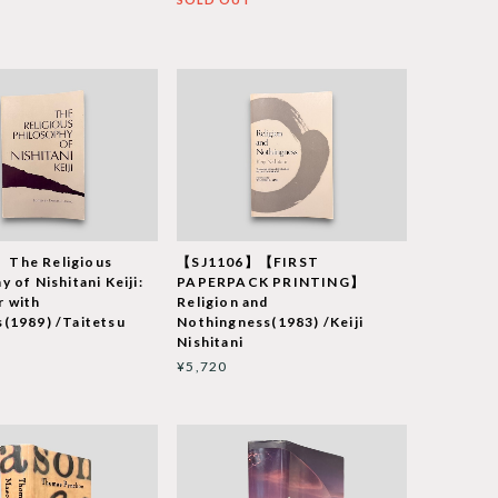
The Religious
【SJ1106】【FIRST
 of Nishitani Keiji:
PAPERPACK PRINTING】
r with
Religion and
(1989) /Taitetsu
Nothingness(1983) /Keiji
Nishitani
¥5,720