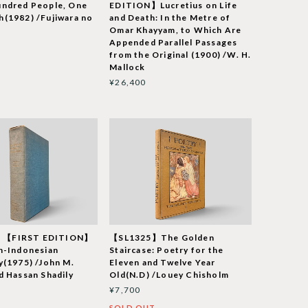
undred People, One
EDITION】Lucretius on Life
(1982) /Fujiwara no
and Death: In the Metre of
Omar Khayyam, to Which Are
Appended Parallel Passages
from the Original (1900) /W. H.
Mallock
¥26,400
【FIRST EDITION】
【SL1325】The Golden
h-Indonesian
Staircase: Poetry for the
y(1975) /John M.
Eleven and Twelve Year
d Hassan Shadily
Old(N.D) /Louey Chisholm
¥7,700
SOLD OUT