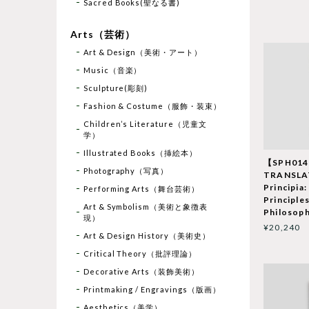
Sacred Books(聖なる書)
Arts（芸術）
Art & Design（美術・アート）
Music（音楽）
Sculpture(彫刻)
Fashion & Costume（服飾・装束）
Children’s Literature（児童文
学）
Illustrated Books（挿絵本）
【SPH01
Photography（写真）
TRANSLA
Principia
Performing Arts（舞台芸術）
Principles
Art & Symbolism（美術と象徴表
Philosoph
現）
¥20,240
Art & Design History（美術史）
Critical Theory（批評理論）
Decorative Arts（装飾美術）
Printmaking / Engravings（版画）
Aesthetics（美学）