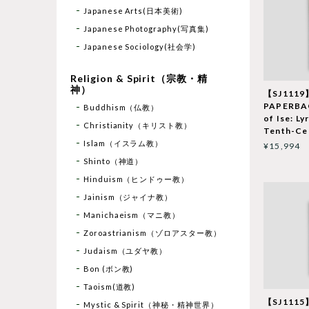
Japanese Arts(日本美術)
Japanese Photography(写真集)
Japanese Sociology(社会学)
Religion & Spirit（宗教・精
神）
【SJ1119
PAPERBA
Buddhism（仏教）
of Ise: Ly
Christianity（キリスト教）
Tenth-Ce
Islam（イスラム教）
¥15,994
Shinto（神道）
Hinduism（ヒンドゥー教）
Jainism（ジャイナ教）
Manichaeism（マニ教）
Zoroastrianism（ゾロアスター教）
Judaism（ユダヤ教）
Bon (ボン教)
Taoism(道教)
【SJ111
Mystic & Spirit（神秘・精神世界）