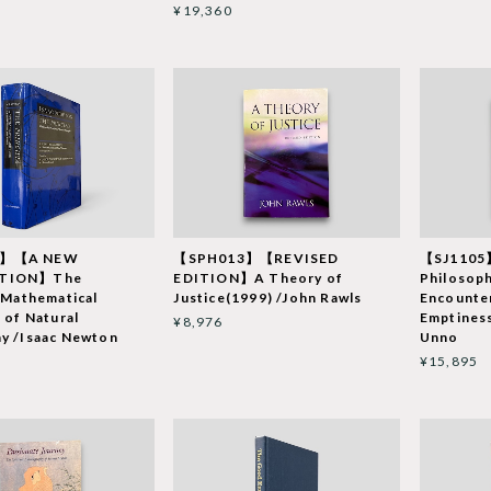
¥19,360
4】【A NEW
【SPH013】【REVISED
【SJ1105】
TION】The
EDITION】A Theory of
Philosophy
: Mathematical
Justice(1999) /John Rawls
Encounte
 of Natural
Emptiness
¥8,976
y /Isaac Newton
Unno
¥15,895