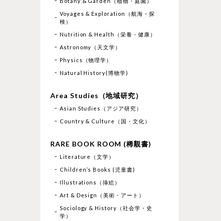
Botany & Garden（植物・庭園）
Voyages & Exploration（航海・探
検）
Nutrition & Health（栄養・健康）
Astronomy（天文学）
Physics（物理学）
Natural History(博物学)
Area Studies（地域研究）
Asian Studies（アジア研究）
Country & Culture（国・文化）
RARE BOOK ROOM (稀覯書)
Literature（文学）
Children’s Books (児童書)
Illustrations（挿絵）
Art & Design（美術・アート）
Sociology & History（社会学・史
学）