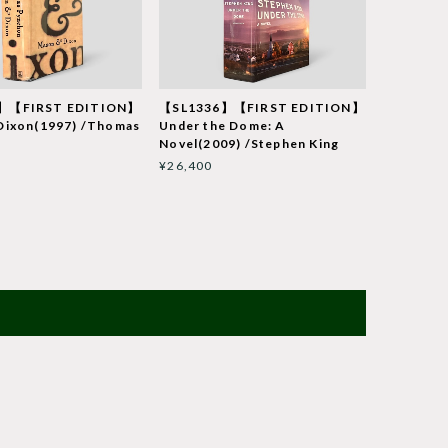
】【FIRST EDITION】
【SL1336】【FIRST EDITION】
Dixon(1997) /Thomas
Under the Dome: A
Novel(2009) /Stephen King
¥26,400