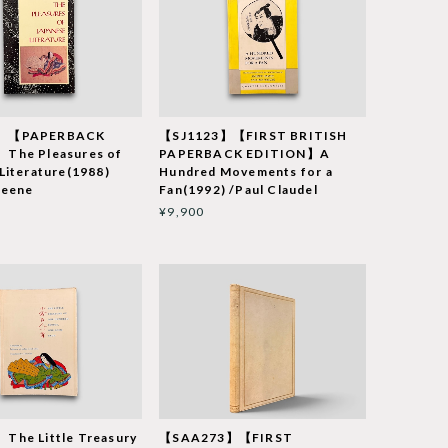
2】【PAPERBACK
【SJ1123】【FIRST BRITISH
The Pleasures of
PAPERBACK EDITION】A
Literature(1988)
Hundred Movements for a
Keene
Fan(1992) /Paul Claudel
¥9,900
The Little Treasury
【SAA273】【FIRST