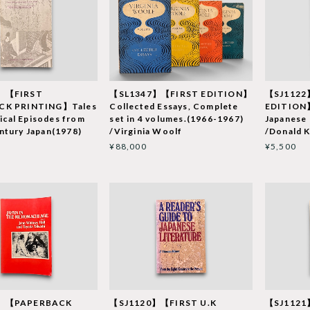
】【FIRST
【SL1347】【FIRST EDITION】
【SJ112
CK PRINTING】Tales
Collected Essays, Complete
EDITION】
rical Episodes from
set in 4 volumes.(1966-1967)
Japanese 
ntury Japan(1978)
/Virginia Woolf
/Donald 
¥88,000
¥5,500
5】【PAPERBACK
【SJ1120】【FIRST U.K
【SJ1121】