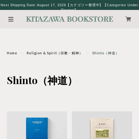
Next Shipping Date: August 17, 2026【カテゴリー整理中】【Categories Under
Review】
Home
Religion & Spirit（宗教・精神）
Shinto（神道）
Shinto（神道）