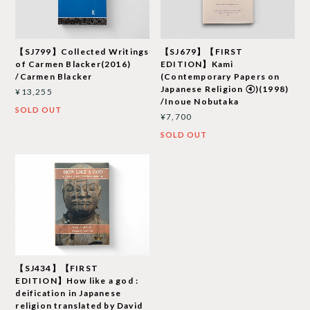
【SJ799】Collected Writings
【SJ679】【FIRST
of Carmen Blacker(2016)
EDITION】Kami
/Carmen Blacker
(Contemporary Papers on
Japanese Religion ④)(1998)
¥13,255
/Inoue Nobutaka
SOLD OUT
¥7,700
SOLD OUT
【SJ434】【FIRST
EDITION】How like a god :
deification in Japanese
religion translated by David