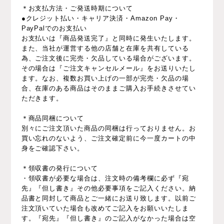
＊お支払方法・ご発送時期について
●クレジット払い・キャリア決済・Amazon Pay・
PayPalでのお支払い
お支払いは『商品発送完了』と同時に発生いたします。
また、当社が運営する他の店舗と在庫を共有している
為、ご注文後に完売・欠品している場合がございます。
その場合は『ご注文キャンセルメール』をお送りいたし
ます。なお、複数お買い上げの一部が完売・欠品の場
合、在庫のある商品はそのままご購入お手続きさせてい
ただきます。
＊商品同梱について
別々にご注文頂いた商品の同梱は行っておりません。お
買い忘れのないよう、ご注文確定前に今一度カートの中
身をご確認下さい。
＊領収書の発行について
・領収書が必要な場合は、注文時の備考欄に必ず『宛
先』『但し書き』その他必要事項をご記入ください。納
品書と同封して商品とご一緒にお送り致します。以前ご
注文頂いていた場合も改めてご記入をお願いいたしま
す。『宛先』『但し書き』のご記入がなかった場合は空