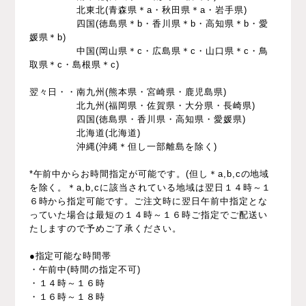
北東北(青森県＊a・秋田県＊a・岩手県)
四国(徳島県＊b・香川県＊b・高知県＊b・愛
媛県＊b)
中国(岡山県＊c・広島県＊c・山口県＊c・鳥
取県＊c・島根県＊c)
翌々日・・南九州(熊本県・宮崎県・鹿児島県)
北九州(福岡県・佐賀県・大分県・長崎県)
四国(徳島県・香川県・高知県・愛媛県)
北海道(北海道)
沖縄(沖縄＊但し一部離島を除く)
*午前中からお時間指定が可能です。(但し＊a,b,cの地域
を除く。＊a,b,cに該当されている地域は翌日１４時～１
６時から指定可能です。ご注文時に翌日午前中指定とな
っていた場合は最短の１４時～１６時ご指定でご配送い
たしますので予めご了承ください。
●指定可能な時間帯
・午前中(時間の指定不可)
・１４時～１６時
・１６時～１８時