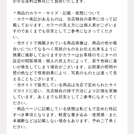
かかる送料は弊社にて負担いたします。
＊商品のカラー・サイズ・記載・状態について
・カラー表記があるものは、当店独自の基準に沿って記
載しております。カラーの見え方には個人差がございま
すのであくまでも目安としてご参考になさってくださ
い。
・当サイトで掲載されている商品画像は、商品の色や風
合いについてなるべく現状のものをお伝え出来るように
慎重に撮影しておりますがカラーはお客様のモニターの
設定や閲覧環境・個人の見え方によって、若干色味に違
いが発生してしまう場合がございます。お部屋の照明や
壁の色などで視覚効果により、写真のものとは違って見
えることもございます。
・当サイトで販売している商品は当店で定められたサイ
ズガイドに従い、当店独自の採寸方法により計測を実施
しています。あくまでも目安としてご参考になさってく
ださい。
・商品ページに記載している状態は私どもで定めた特記
すべき事項となります。軽度な書き込み・使用感・また
未裁断などは記載しない場合もあります。予めご了承く
ださい。