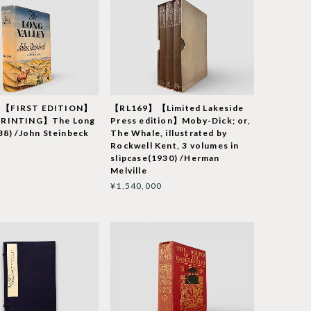
【FIRST EDITION】
【RL169】【Limited Lakeside
PRINTING】The Long
Press edition】Moby-Dick; or,
38) /John Steinbeck
The Whale, illustrated by
Rockwell Kent, 3 volumes in
slipcase(1930) /Herman
Melville
¥1,540,000