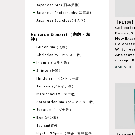
Japanese Arts(日本美術)
Japanese Photography(写真集)
Japanese Sociology(社会学)
【RL188】R
Collectio
Poems, So
Religion & Spirit（宗教・精
Now Extan
神）
Celebrate
Buddhism（仏教）
Which Are
Anecdotes
Christianity（キリスト教）
/Joseph R
Islam（イスラム教）
¥60,500
Shinto（神道）
Hinduism（ヒンドゥー教）
Jainism（ジャイナ教）
Manichaeism（マニ教）
Zoroastrianism（ゾロアスター教）
Judaism（ユダヤ教）
Bon (ボン教)
Taoism(道教)
Mystic & Spirit（神秘・精神世界）
【RL189】