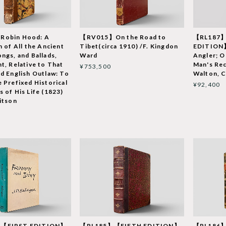
obin Hood: A
【RV015】On the Road to
【RL187
n of All the Ancient
Tibet(circa 1910) /F. Kingdon
EDITION
ngs, and Ballads,
Ward
Angler; O
t, Relative to That
Man's Rec
¥753,500
d English Outlaw: To
Walton, C
 Prefixed Historical
¥92,400
 of His Life (1823)
itson
【FIRST EDITION】
【RL185】【FIFTH EDITION】
【RL186】