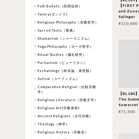
【FIRST 
Folk Beliefs（民間信仰）
and Zooey
Tantra(タントラ)
Salinger
Religious Philosophy（宗教哲学）
¥110,000
Sacred Texts（聖典）
Shamanism（シャーマニズム）
Yoga Philosophy（ヨーガ哲学）
Ritual Studies（儀礼研究）
Puritanism（ピューリタン）
Eschatology（終末論・来世観）
Sufism（スーフィズム）
Comparative Religion（比較宗教
学）
【RL184】
The Summ
Religious Literature（宗教文学）
Somerset
Religious Art(宗教美術)
¥71,500
Ancient Religions（古代宗教）
Theology（神学）
Religious History（宗教史）