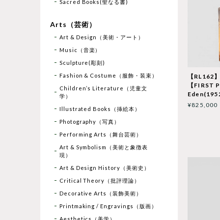
Sacred Books(聖なる書)
Arts（芸術）
Art & Design（美術・アート）
Music（音楽）
Sculpture(彫刻)
Fashion & Costume（服飾・装束）
【RL162】
【FIRST P
Children’s Literature（児童文
Eden(1952
学）
¥825,000
Illustrated Books（挿絵本）
Photography（写真）
Performing Arts（舞台芸術）
Art & Symbolism（美術と象徴表
現）
Art & Design History（美術史）
Critical Theory（批評理論）
Decorative Arts（装飾美術）
Printmaking / Engravings（版画）
Aesthetics（美学）