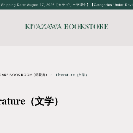
t Shipping Date: August 17, 2026【カテゴリー整理中】【Categories Under Rev
RARE BOOK ROOM (稀覯書)
Literature（文学）
erature（文学）