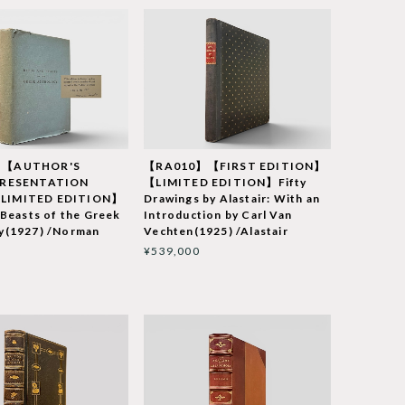
】【AUTHOR'S
【RA010】【FIRST EDITION】
PRESENTATION
【LIMITED EDITION】Fifty
IMITED EDITION】
Drawings by Alastair: With an
 Beasts of the Greek
Introduction by Carl Van
y(1927) /Norman
Vechten(1925) /Alastair
¥539,000