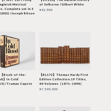
ngleish Metrical
of Selborne /Gilbert White
. Complete set in 3
¥42,900
1802) /Joseph Ritson
【Book-of-the-
【RL172】Thomas Hardy First
ub】In Cold
Edition Collection.19 Titles,
65) /Truman Capote
40 Volumes（1871–1898）
¥7,500,000