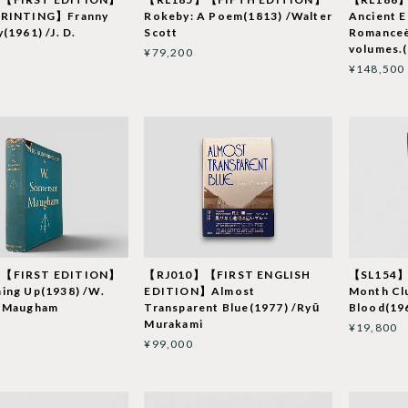
PRINTING】Franny
Rokeby: A Poem(1813) /Walter
Ancient E
(1961) /J. D.
Scott
Romanceës
volumes.(
¥79,200
¥148,500
【FIRST EDITION】
【RJ010】【FIRST ENGLISH
【SL154】
ing Up(1938) /W.
EDITION】Almost
Month Cl
 Maugham
Transparent Blue(1977) /Ryū
Blood(19
Murakami
¥19,800
¥99,000