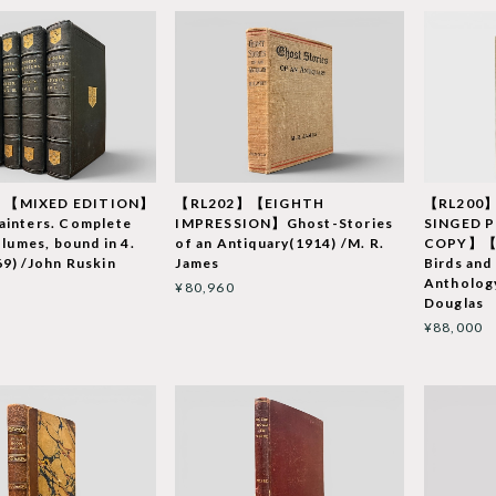
【MIXED EDITION】
【RL202】【EIGHTH
【RL200
ainters. Complete
IMPRESSION】Ghost-Stories
SINGED 
olumes, bound in 4.
of an Antiquary(1914) /M. R.
COPY】【L
9) /John Ruskin
James
Birds and
Antholog
¥80,960
Douglas
¥88,000