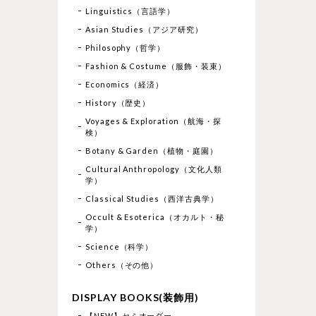
Linguistics（言語学）
Asian Studies（アジア研究）
Philosophy（哲学）
Fashion & Costume（服飾・装束）
Economics（経済）
History（歴史）
Voyages & Exploration（航海・探
検）
Botany & Garden（植物・庭園）
Cultural Anthropology（文化人類
学）
Classical Studies（西洋古典学）
Occult & Esoterica（オカルト・秘
学）
Science（科学）
Others（その他）
DISPLAY BOOKS(装飾用)
【NEW】セミオーダー