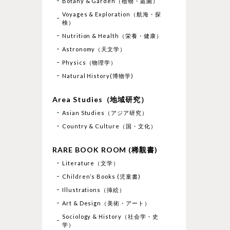
Botany & Garden（植物・庭園）
Voyages & Exploration（航海・探
検）
Nutrition & Health（栄養・健康）
Astronomy（天文学）
Physics（物理学）
Natural History(博物学)
Area Studies（地域研究）
Asian Studies（アジア研究）
Country & Culture（国・文化）
RARE BOOK ROOM (稀覯書)
Literature（文学）
Children’s Books (児童書)
Illustrations（挿絵）
Art & Design（美術・アート）
Sociology & History（社会学・史
学）