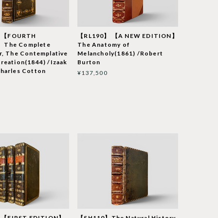
】【FOURTH
【RL190】 【A NEW EDITION】
】The Complete
The Anatomy of
r, The Contemplative
Melancholy(1861) /Robert
reation(1844) /Izaak
Burton
harles Cotton
¥137,500
【FIRST EDITION】
【SH110】The Natural History