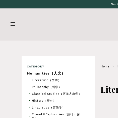
Nex
Home
CATEGORY
Humanities（人文）
Literature（文学）
Lit
Philosophy（哲学）
Classical Studies（西洋古典学）
History（歴史）
Linguistics（言語学）
Travel & Exploration（旅行・探