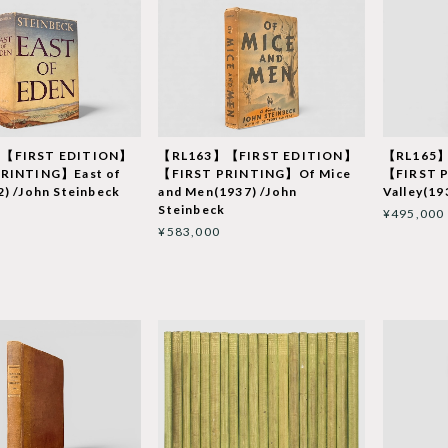
【FIRST EDITION】
【RL163】【FIRST EDITION】
【RL165】
RINTING】East of
【FIRST PRINTING】Of Mice
【FIRST 
) /John Steinbeck
and Men(1937) /John
Valley(19
Steinbeck
¥495,000
¥583,000