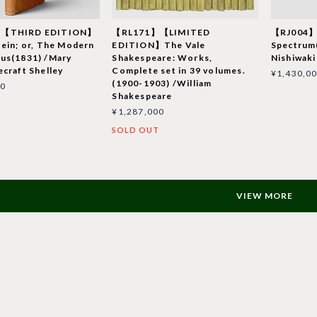
【THIRD EDITION】
【RL171】【LIMITED
【RJ004】
ein; or, The Modern
EDITION】The Vale
Spectrum(
us(1831) /Mary
Shakespeare: Works,
Nishiw
craft Shelley
Complete set in 39 volumes.
¥1,430,0
(1900-1903) /William
00
Shakespeare
¥1,287,000
SOLD OUT
VIEW MORE