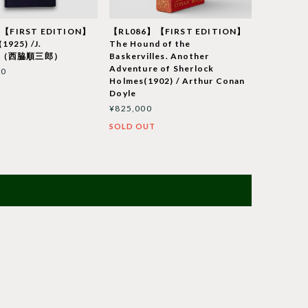
【FIRST EDITION】
【RL086】【FIRST EDITION】
1925) /J.
The Hound of the
aki（西脇順三郎）
Baskervilles. Another
Adventure of Sherlock
00
Holmes(1902) / Arthur Conan
Doyle
¥825,000
SOLD OUT