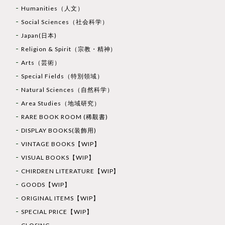
Humanities（人文）
Social Sciences（社会科学）
Japan(日本)
Religion & Spirit（宗教・精神）
Arts（芸術）
Special Fields（特別領域）
Natural Sciences（自然科学）
Area Studies（地域研究）
RARE BOOK ROOM (稀覯書)
DISPLAY BOOKS(装飾用)
VINTAGE BOOKS【WIP】
VISUAL BOOKS【WIP】
CHIRDREN LITERATURE【WIP】
GOODS【WIP】
ORIGINAL ITEMS【WIP】
SPECIAL PRICE【WIP】