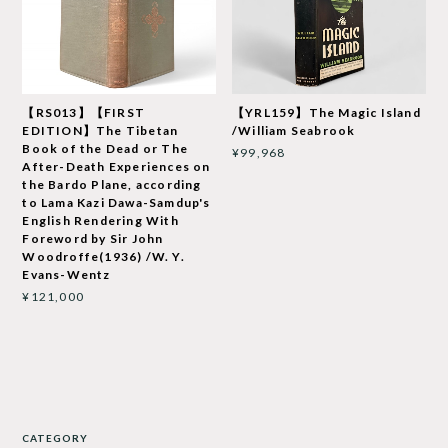
【RS013】【FIRST
【YRL159】The Magic Island
EDITION】The Tibetan
/William Seabrook
Book of the Dead or The
¥99,968
After-Death Experiences on
the Bardo Plane, according
to Lama Kazi Dawa-Samdup's
English Rendering With
Foreword by Sir John
Woodroffe(1936) /W. Y.
Evans-Wentz
¥121,000
CATEGORY