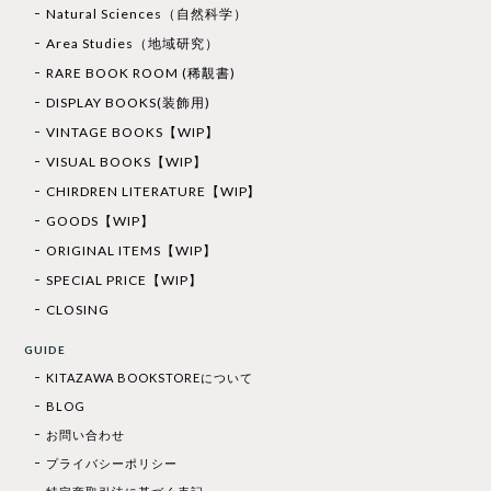
Natural Sciences（自然科学）
Area Studies（地域研究）
RARE BOOK ROOM (稀覯書)
DISPLAY BOOKS(装飾用)
VINTAGE BOOKS【WIP】
VISUAL BOOKS【WIP】
CHIRDREN LITERATURE【WIP】
GOODS【WIP】
ORIGINAL ITEMS【WIP】
SPECIAL PRICE【WIP】
CLOSING
GUIDE
KITAZAWA BOOKSTOREについて
BLOG
お問い合わせ
プライバシーポリシー