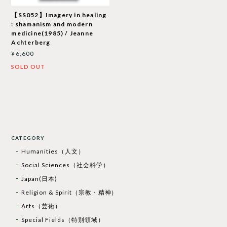
【SS052】Imagery in healing
: shamanism and modern
medicine(1985) / Jeanne
Achterberg
¥6,600
SOLD OUT
CATEGORY
Humanities（人文）
Social Sciences（社会科学）
Japan(日本)
Religion & Spirit（宗教・精神）
Arts（芸術）
Special Fields（特別領域）