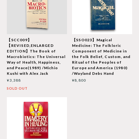
【SCC009】
【SSO023】Magical
【REVISED,ENLARGED
Medicine: The Folkloric
EDITION】The Book of
Component of Medicine in
Macrobiotics: The Universal
the Folk Belief, Custom, and
Way of Health, Happiness,
Ritual of the Peoples of
and Peace(1989) /Michio
Europe and America (1980)
Kushi with Alex Jack
/Wayland Debs Hand
¥3,388
¥8,800
SOLD OUT