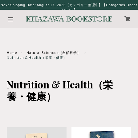
Next Shipping Date: August 17, 2026【カテゴリー整理中】【Categories Under
Review】
Home
Natural Sciences（自然科学）
Nutrition & Health（栄養・健康）
Nutrition & Health（栄
養・健康）