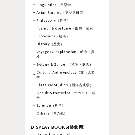
Linguistics（言語学）
Asian Studies（アジア研究）
Philosophy（哲学）
Fashion & Costume（服飾・装束）
Economics（経済）
History（歴史）
Voyages & Exploration（航海・探
検）
Botany & Garden（植物・庭園）
Cultural Anthropology（文化人類
学）
Classical Studies（西洋古典学）
Occult & Esoterica（オカルト・秘
学）
Science（科学）
Others（その他）
DISPLAY BOOKS(装飾用)
【NEW】セミオーダー