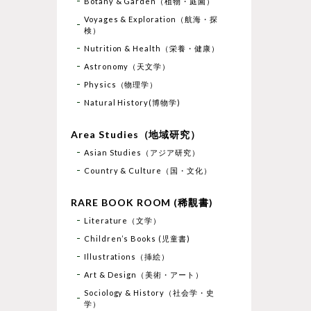
Botany & Garden（植物・庭園）
Voyages & Exploration（航海・探
検）
Nutrition & Health（栄養・健康）
Astronomy（天文学）
Physics（物理学）
Natural History(博物学)
Area Studies（地域研究）
Asian Studies（アジア研究）
Country & Culture（国・文化）
RARE BOOK ROOM (稀覯書)
Literature（文学）
Children’s Books (児童書)
Illustrations（挿絵）
Art & Design（美術・アート）
Sociology & History（社会学・史
学）