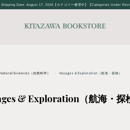
t Shipping Date: August 17, 2026【カテゴリー整理中】【Categories Under Rev
Natural Sciences（自然科学）
Voyages & Exploration（航海・探検）
ages & Exploration（航海・