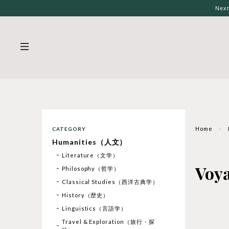
Nex
Home
CATEGORY
Humanities（人文）
Literature（文学）
Voy
Philosophy（哲学）
Classical Studies（西洋古典学）
History（歴史）
Linguistics（言語学）
Travel & Exploration（旅行・探