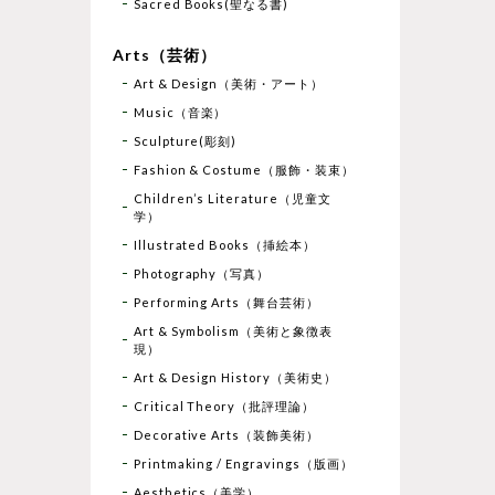
Sacred Books(聖なる書)
Arts（芸術）
Art & Design（美術・アート）
Music（音楽）
Sculpture(彫刻)
Fashion & Costume（服飾・装束）
Children’s Literature（児童文
学）
Illustrated Books（挿絵本）
Photography（写真）
Performing Arts（舞台芸術）
Art & Symbolism（美術と象徴表
現）
Art & Design History（美術史）
Critical Theory（批評理論）
Decorative Arts（装飾美術）
Printmaking / Engravings（版画）
Aesthetics（美学）