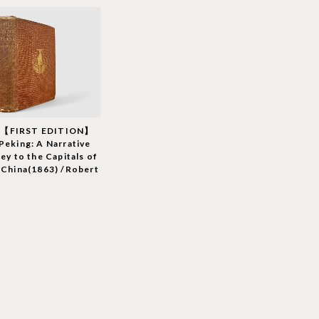
【FIRST EDITION】
Peking: A Narrative
ey to the Capitals of
 China(1863) /Robert