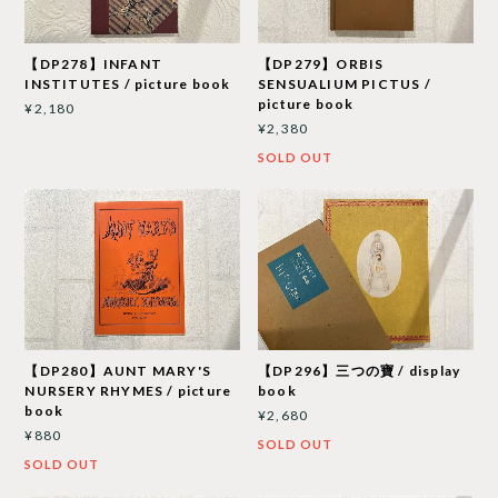
【DP278】INFANT
【DP279】ORBIS
INSTITUTES / picture book
SENSUALIUM PICTUS /
picture book
¥2,180
¥2,380
SOLD OUT
【DP296】三つの寶 / display
【DP280】AUNT MARY'S
book
NURSERY RHYMES / picture
book
¥2,680
¥880
SOLD OUT
SOLD OUT