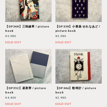
【DP348】三味線草 / picture
【DP338】小夜曲 せれなあど /
book
picture book
¥3,980
¥3,980
SOLD OUT
SOLD OUT
【DP352】昼夜帯 / picture
【DP346】歌時計 / picture
book
book
¥4,400
¥2,980
SOLD OUT
SOLD OUT