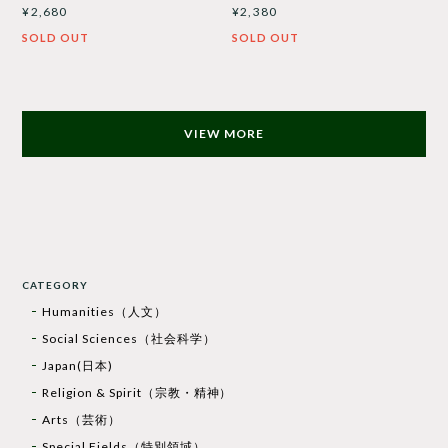
¥2,680
¥2,380
SOLD OUT
SOLD OUT
VIEW MORE
CATEGORY
Humanities（人文）
Social Sciences（社会科学）
Japan(日本)
Religion & Spirit（宗教・精神）
Arts（芸術）
Special Fields（特別領域）