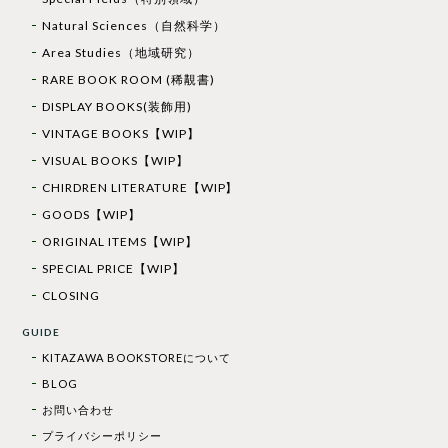
Natural Sciences（自然科学）
Area Studies（地域研究）
RARE BOOK ROOM (稀覯書)
DISPLAY BOOKS(装飾用)
VINTAGE BOOKS【WIP】
VISUAL BOOKS【WIP】
CHIRDREN LITERATURE【WIP】
GOODS【WIP】
ORIGINAL ITEMS【WIP】
SPECIAL PRICE【WIP】
CLOSING
GUIDE
KITAZAWA BOOKSTOREについて
BLOG
お問い合わせ
プライバシーポリシー