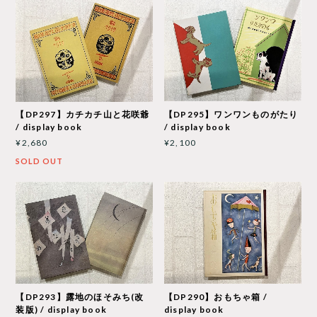
【DP295】ワンワンものがたり
【DP297】カチカチ山と花咲爺
/ display book
/ display book
¥2,100
¥2,680
SOLD OUT
【DP293】露地のほそみち(改
【DP290】おもちゃ箱 /
装版) / display book
display book