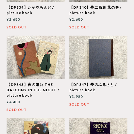
【DP339】たそやあんど /
【DP340】夢二画集 花の巻 /
picture book
picture book
¥2,680
¥2,680
SOLD OUT
SOLD OUT
【DP343】夜の露台 THE
【DP347】夢のふるさと /
BALCONY IN THE NIGHT /
picture book
picture book
¥3,980
¥4,400
SOLD OUT
SOLD OUT