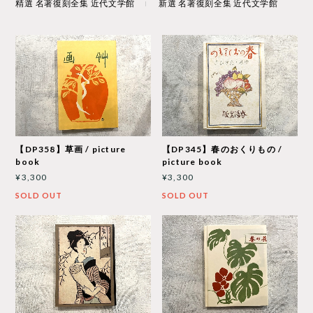
精選 名著復刻全集 近代文学館
新選 名著復刻全集 近代文学館
【DP358】草画 / picture
【DP345】春のおくりもの /
book
picture book
¥3,300
¥3,300
SOLD OUT
SOLD OUT