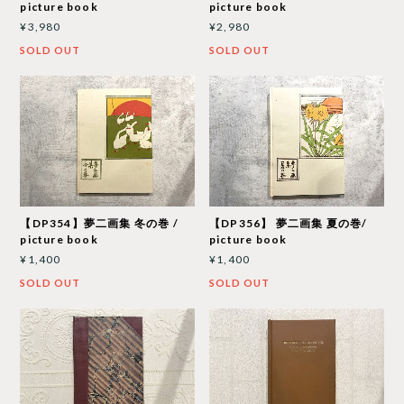
picture book
picture book
¥3,980
¥2,980
SOLD OUT
SOLD OUT
【DP354】夢二画集 冬の巻 /
【DP356】 夢二画集 夏の巻/
picture book
picture book
¥1,400
¥1,400
SOLD OUT
SOLD OUT