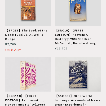
【SR023】The Book of the
【SR010】【FIRST
Dead(1985) /E. A. Wallis
EDITION】Heaven: A
Budge
History(1988) /Colleen
McDannell, Bernhard Lang
¥7,700
¥12,705
SOLD OUT
【SSO110】【FIRST
【SSO087】Otherworld
EDTION】Reincarnation,
Journeys: Accounts of Near-
Key to Immortality(1968)
Death Experience in