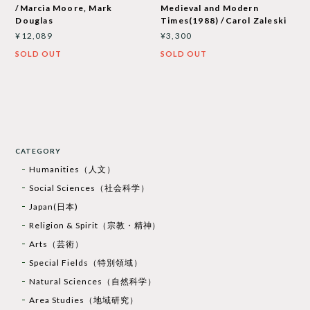
/Marcia Moore, Mark
Medieval and Modern
Douglas
Times(1988) /Carol Zaleski
¥12,089
¥3,300
SOLD OUT
SOLD OUT
CATEGORY
Humanities（人文）
Social Sciences（社会科学）
Japan(日本)
Religion & Spirit（宗教・精神）
Arts（芸術）
Special Fields（特別領域）
Natural Sciences（自然科学）
Area Studies（地域研究）