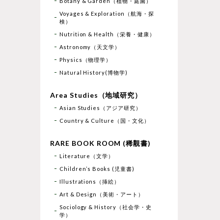
Botany & Garden（植物・庭園）
Voyages & Exploration（航海・探
検）
Nutrition & Health（栄養・健康）
Astronomy（天文学）
Physics（物理学）
Natural History(博物学)
Area Studies（地域研究）
Asian Studies（アジア研究）
Country & Culture（国・文化）
RARE BOOK ROOM (稀覯書)
Literature（文学）
Children’s Books (児童書)
Illustrations（挿絵）
Art & Design（美術・アート）
Sociology & History（社会学・史
学）