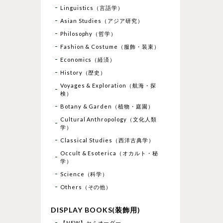
Linguistics（言語学）
Asian Studies（アジア研究）
Philosophy（哲学）
Fashion & Costume（服飾・装束）
Economics（経済）
History（歴史）
Voyages & Exploration（航海・探
検）
Botany & Garden（植物・庭園）
Cultural Anthropology（文化人類
学）
Classical Studies（西洋古典学）
Occult & Esoterica（オカルト・秘
学）
Science（科学）
Others（その他）
DISPLAY BOOKS(装飾用)
【NEW】セミオーダー