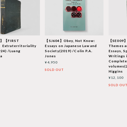
9】【FIRST
【SJ604】Obey, Not Know:
【SE009】
xtraterritoriality
Essays on Japanese Law and
Themes a
924) /Luang
Society(2019) /Colin P.A.
Essays, S
ja
Jones
Writings i
Complete 
¥4,950
volumes(2
T
SOLD OUT
Higgins
¥12,100
SOLD OU