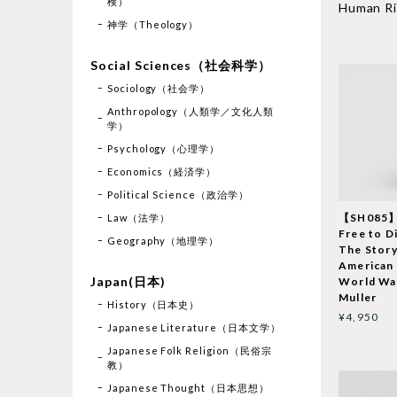
検）
Human 
神学（Theology）
Social Sciences（社会科学）
Sociology（社会学）
Anthropology（人類学／文化人類
学）
Psychology（心理学）
Economics（経済学）
Political Science（政治学）
【SH085】
Law（法学）
Free to D
Geography（地理学）
The Story
American 
Japan(日本)
World War
Muller
History（日本史）
¥4,950
Japanese Literature（日本文学）
Japanese Folk Religion（民俗宗
教）
Japanese Thought（日本思想）