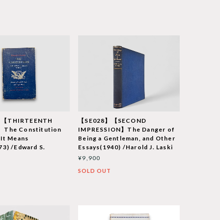
】【THIRTEENTH
【SE028】【SECOND
The Constitution
IMPRESSION】The Danger of
 It Means
Being a Gentleman, and Other
3) /Edward S.
Essays(1940) /Harold J. Laski
¥9,900
SOLD OUT
T