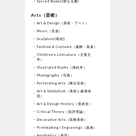
Sacred Books(聖なる書)
Arts（芸術）
Art & Design（美術・アート）
Music（音楽）
Sculpture(彫刻)
Fashion & Costume（服飾・装束）
Children’s Literature（児童文
学）
Illustrated Books（挿絵本）
Photography（写真）
Performing Arts（舞台芸術）
Art & Symbolism（美術と象徴表
現）
Art & Design History（美術史）
Critical Theory（批評理論）
Decorative Arts（装飾美術）
Printmaking / Engravings（版画）
Aesthetics（美学）