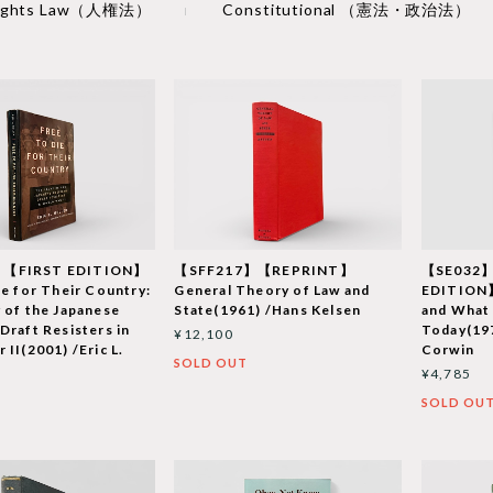
Rights Law（人権法）
Constitutional （憲法・政治法）
【FIRST EDITION】
【SFF217】【REPRINT】
【SE032
ie for Their Country:
General Theory of Law and
EDITION】
 of the Japanese
State(1961) /Hans Kelsen
and What
Draft Resisters in
Today(197
¥12,100
 II(2001) /Eric L.
Corwin
SOLD OUT
¥4,785
SOLD OU