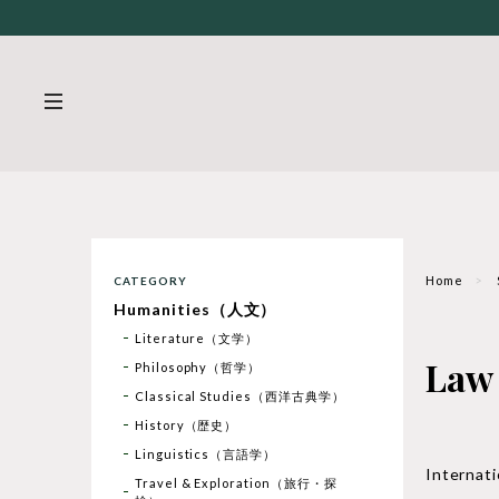
Home
CATEGORY
Humanities（人文）
Literature（文学）
La
Philosophy（哲学）
Classical Studies（西洋古典学）
History（歴史）
Linguistics（言語学）
Interna
Travel & Exploration（旅行・探