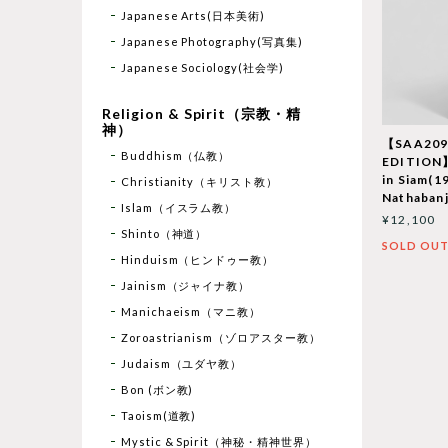
Japanese Arts(日本美術)
Japanese Photography(写真集)
Japanese Sociology(社会学)
Religion & Spirit（宗教・精
神）
【SAA20
Buddhism（仏教）
EDITION】E
in Siam(1
Christianity（キリスト教）
Nathaban
Islam（イスラム教）
¥12,100
Shinto（神道）
SOLD OU
Hinduism（ヒンドゥー教）
Jainism（ジャイナ教）
Manichaeism（マニ教）
Zoroastrianism（ゾロアスター教）
Judaism（ユダヤ教）
Bon (ボン教)
Taoism(道教)
Mystic & Spirit（神秘・精神世界）