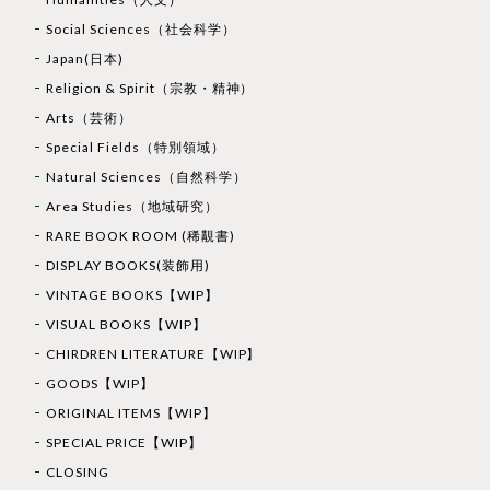
Social Sciences（社会科学）
Japan(日本)
Religion & Spirit（宗教・精神）
Arts（芸術）
Special Fields（特別領域）
Natural Sciences（自然科学）
Area Studies（地域研究）
RARE BOOK ROOM (稀覯書)
DISPLAY BOOKS(装飾用)
VINTAGE BOOKS【WIP】
VISUAL BOOKS【WIP】
CHIRDREN LITERATURE【WIP】
GOODS【WIP】
ORIGINAL ITEMS【WIP】
SPECIAL PRICE【WIP】
CLOSING