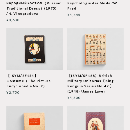
народный костюм（Russian
Psychologie der Mode /W.
Traditional Dress）(1975)
Fred
/N. Vinogradova
¥5,445
¥3,630
【ISYM/SF154】
【ISYM/SF168】British
Costume（The Picture
Military Uniforms〔King
Encyclopedia No. 2）
Penguin Series No.42 〕
(1948) /James Laver
¥2,750
¥5,500