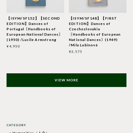
【ISYM/SF152】【SECOND
【ISYM/SF148】【FIRST
EDITION】Dances of
EDITION】Dances of
Portugal〔Handbooks of
Czechoslovakia
European National Dances〕
〔Handbooks of European
(1950) /Lucile Armstrong
National Dances〕(1949)
/Mila Lubinová
¥4,950
¥3,575
VIEW MORE
CATEGORY
Humanities（人文）