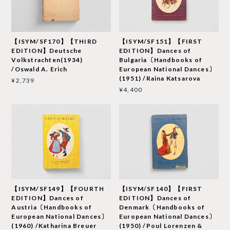
【ISYM/SF170】【THIRD
【ISYM/SF151】【FIRST
EDITION】Deutsche
EDITION】Dances of
Volkstrachten(1934)
Bulgaria〔Handbooks of
/Oswald A. Erich
European National Dances〕
(1951) /Raina Katsarova
¥2,739
¥4,400
【ISYM/SF149】【FOURTH
【ISYM/SF140】【FIRST
EDITION】Dances of
EDITION】Dances of
Austria〔Handbooks of
Denmark〔Handbooks of
European National Dances〕
European National Dances〕
(1960) /Katharina Breuer
(1950) /Poul Lorenzen &