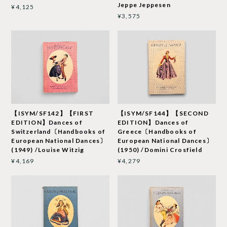
Jeppe Jeppesen
¥4,125
¥3,575
【ISYM/SF142】【FIRST
【ISYM/SF144】【SECOND
EDITION】Dances of
EDITION】Dances of
Switzerland〔Handbooks of
Greece〔Handbooks of
European National Dances〕
European National Dances〕
(1949) /Louise Witzig
(1950) /Domini Crosfield
¥4,169
¥4,279