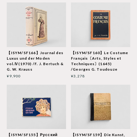
【ISYM/SF166】Journal des
【ISYM/SF160】Le Costume
Luxus und der Moden
Français〔Arts, Styles et
vol.Ⅳ(1970) /F. J. Bertuch &
Techniques〕(1645)
G. W. Krauss
/Georges G. Toudouze
¥9,900
¥3,278
【ISYM/SF155】Русский
【ISYM/SF159】Die Kunst,