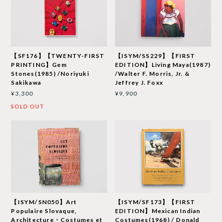
【SF176】【TWENTY-FIRST
【ISYM/SS229】【FIRST
PRINTING】Gem
EDITION】Living Maya(1987)
Stones(1985) /Noriyuki
/Walter F. Morris, Jr. &
Sakikawa
Jeffrey J. Foxx
¥3,300
¥9,900
SOLD OUT
【ISYM/SN050】Art
【ISYM/SF173】【FIRST
Populaire Slovaque,
EDITION】Mexican Indian
Architecture・Costumes et
Costumes(1968) / Donald