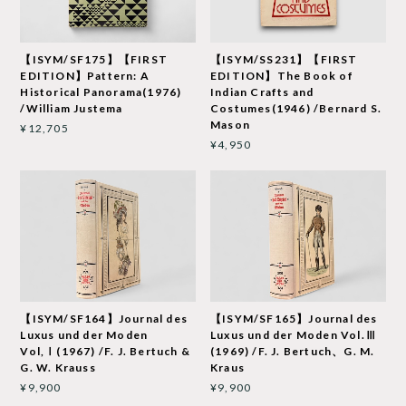
【ISYM/SF175】【FIRST
【ISYM/SS231】【FIRST
EDITION】Pattern: A
EDITION】The Book of
Historical Panorama(1976)
Indian Crafts and
/William Justema
Costumes(1946) /Bernard S.
Mason
¥12,705
¥4,950
【ISYM/SF164】Journal des
【ISYM/SF165】Journal des
Luxus und der Moden
Luxus und der Moden Vol.Ⅲ
Vol,Ⅰ(1967) /F. J. Bertuch &
(1969) /F. J. Bertuch、G. M.
G. W. Krauss
Kraus
¥9,900
¥9,900