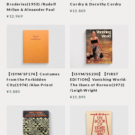
Broderies(1953) /Rudolf
Cordry & Dorothy Cordry
Mrlian & Alexander Paul
¥13,805
¥12,969
【ISYM/SF174】Costumes
【ISYM/SS230】【FIRST
from the Forbidden
EDITION】Vanishing World:
City(1974) /Alan Priest
The Ibans of Borneo(1972)
/Leigh Wright
¥5,885
¥15,895