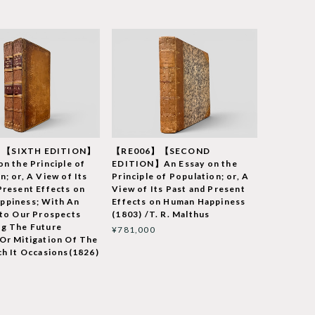
【SIXTH EDITION】
【RE006】【SECOND
on the Principle of
EDITION】An Essay on the
n; or, A View of Its
Principle of Population; or, A
Present Effects on
View of Its Past and Present
ppiness; With An
Effects on Human Happiness
nto Our Prospects
(1803) /T. R. Malthus
ng The Future
¥781,000
Or Mitigation Of The
ch It Occasions(1826)