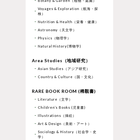
Botany & Garden（植物・庭園）
Voyages & Exploration（航海・探
検）
Nutrition & Health（栄養・健康）
Astronomy（天文学）
Physics（物理学）
Natural History(博物学)
Area Studies（地域研究）
Asian Studies（アジア研究）
Country & Culture（国・文化）
RARE BOOK ROOM (稀覯書)
Literature（文学）
Children’s Books (児童書)
Illustrations（挿絵）
Art & Design（美術・アート）
Sociology & History（社会学・史
学）