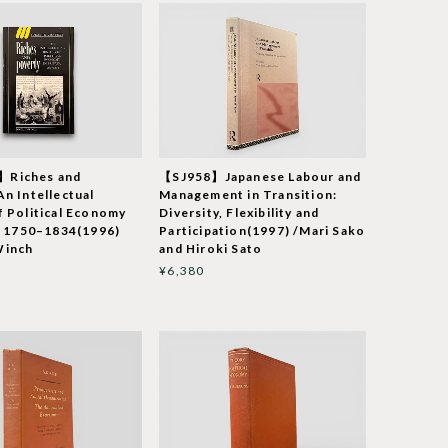
Riches and
【SJ958】Japanese Labour and
An Intellectual
Management in Transition:
f Political Economy
Diversity, Flexibility and
n, 1750–1834(1996)
Participation(1997) /Mari Sako
Winch
and Hiroki Sato
¥6,380