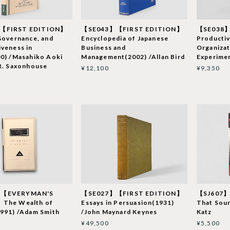
【FIRST EDITION】
【SE043】【FIRST EDITION】
【SE038】
Governance, and
Encyclopedia of Japanese
Productiv
veness in
Business and
Organiza
0) /Masahiko Aoki
Management(2002) /Allan Bird
Experimen
R. Saxonhouse
¥12,100
¥9,350
】【EVERYMAN'S
【SE027】【FIRST EDITION】
【SJ607】J
The Wealth of
Essays in Persuasion(1931)
That Sour
991) /Adam Smith
/John Maynard Keynes
Katz
¥49,500
¥5,500