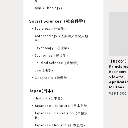
検）
神学（Theology）
Social Sciences（社会科学）
Sociology（社会学）
Anthropology（人類学／文化人類
学）
Psychology（心理学）
Economics（経済学）
【RE004】
Political Science（政治学）
Principles
Law（法学）
Economy 
View to T
Geography（地理学）
Applicatio
Malthus
Japan(日本)
¥291,500
History（日本史）
Japanese Literature（日本文学）
Japanese Folk Religion（民俗宗
教）
Japanese Thought（日本思想）