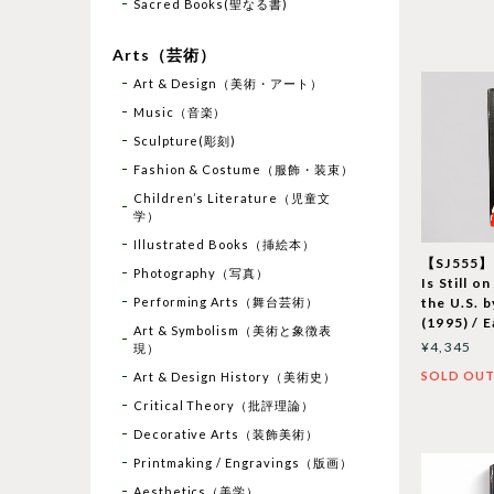
Sacred Books(聖なる書)
Arts（芸術）
Art & Design（美術・アート）
Music（音楽）
Sculpture(彫刻)
Fashion & Costume（服飾・装束）
Children’s Literature（児童文
学）
Illustrated Books（挿絵本）
【SJ555】B
Photography（写真）
Is Still o
Performing Arts（舞台芸術）
the U.S. 
(1995) / 
Art & Symbolism（美術と象徴表
¥4,345
現）
SOLD OU
Art & Design History（美術史）
Critical Theory（批評理論）
Decorative Arts（装飾美術）
Printmaking / Engravings（版画）
Aesthetics（美学）