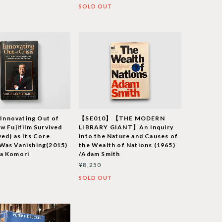
T
SOLD OUT
nnovating Out of
【SE010】【THE MODERN
ow Fujifilm Survived
LIBRARY GIANT】An Inquiry
ved) as Its Core
into the Nature and Causes of
Was Vanishing(2015)
the Wealth of Nations (1965)
ka Komori
/Adam Smith
¥8,250
T
SOLD OUT