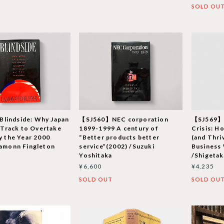
SOLD OU
lindside: Why Japan
【SJ560】NEC corporation
【SJ569】I
n Track to Overtake
1899-1999 A century of
Crisis: H
by the Year 2000
“Better products better
(and Thri
Eamonn Fingleton
service”(2002) /Suzuki
Business 
Yoshitaka
/Shigeta
¥6,600
¥4,235
T
SOLD OUT
SOLD OU