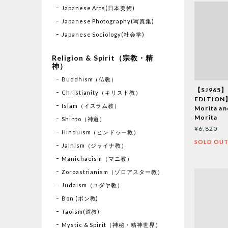
Japanese Arts(日本美術)
Japanese Photography(写真集)
Japanese Sociology(社会学)
Religion & Spirit（宗教・精
神）
Buddhism（仏教）
【SJ965】
Christianity（キリスト教）
EDITION】
Islam（イスラム教）
Morita an
Morita
Shinto（神道）
¥6,820
Hinduism（ヒンドゥー教）
SOLD OU
Jainism（ジャイナ教）
Manichaeism（マニ教）
Zoroastrianism（ゾロアスター教）
Judaism（ユダヤ教）
Bon (ボン教)
Taoism(道教)
Mystic & Spirit（神秘・精神世界）