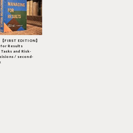
【FIRST EDITION】
for Results
Tasks and Risk-
cisions / second-
k
T