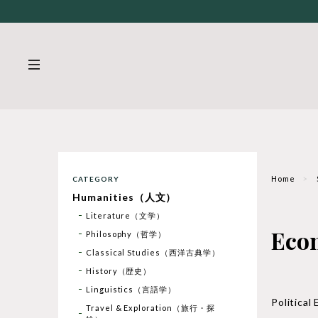
Home
CATEGORY
Humanities（人文）
Literature（文学）
Ec
Philosophy（哲学）
Classical Studies（西洋古典学）
History（歴史）
Linguistics（言語学）
Politi
Travel & Exploration（旅行・探