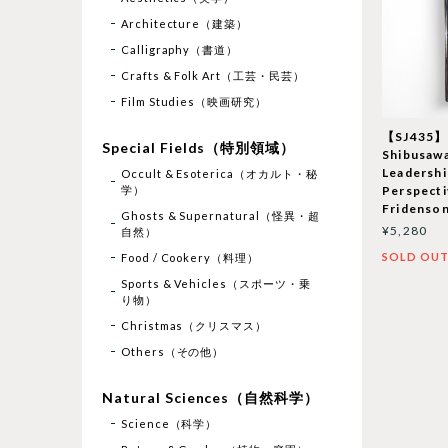
Architecture（建築）
Calligraphy（書道）
Crafts & Folk Art（工芸・民芸）
Film Studies（映画研究）
【SJ435】Et
Special Fields（特別領域）
Shibusawa
Leadershi
Occult & Esoterica（オカルト・秘
学）
Perspecti
Fridenso
Ghosts & Supernatural（怪異・超
¥5,280
自然）
SOLD OU
Food / Cookery（料理）
Sports & Vehicles（スポーツ・乗
り物）
Christmas（クリスマス）
Others（その他）
Natural Sciences（自然科学）
Science（科学）