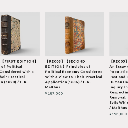
【FIRST EDITION】
【RE003】【SECOND
【RE005】
 of Political
EDITION】Principles of
An Essay 
Considered with a
Political Economy Considered
Populatio
heir Practical
With a View to Their Practical
Past and 
n (1820) /T. R.
Application(1836) /T. R.
Human Ha
Malthus
Inquiry I
Respecti
¥187,000
Removal, 
Evils Whi
/ Malthus
¥198,000