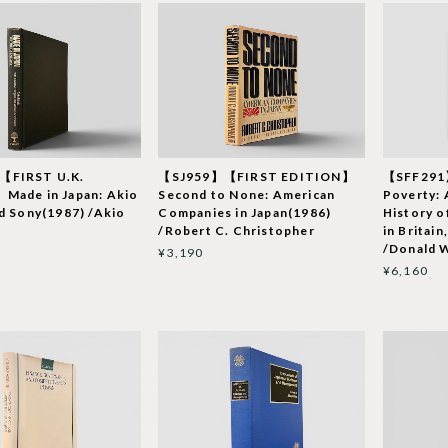
【FIRST U.K.
【SJ959】【FIRST EDITION】
【SFF291】
Made in Japan: Akio
Second to None: American
Poverty: 
d Sony(1987) /Akio
Companies in Japan(1986)
History o
/Robert C. Christopher
in Britai
/Donald 
¥3,190
¥6,160
T