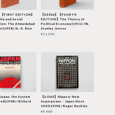
【FIRST EDITION】
【SE036】【FOURTH
ity and Social
EDITION】The Theory of
tion: The Ahmedabad
Political Economy(1911) /W.
t(1958) /A. K. Rice
Stanley Jevons
¥11,250
apan, the System
【SJ563】Nippon: New
ed(1998) /Richard
Superpower - Japan Since
1945(1990) /Roger Buckley
¥9,900