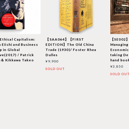
hical Capitalism:
【SAA064】【FIRST
【SE002】
 Eiichi and Business
EDITION】The Old China
Managing 
p in Global
Trade (1930)/ Foster Rhea
Economic 
ve(2017) / Patrick
Dulles
taking De
n＆ Kikkawa Takeo
hand boo
¥9,900
¥3,850
SOLD OUT
T
SOLD OU