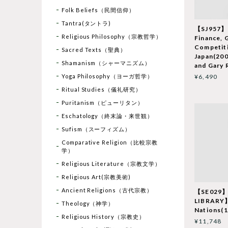
Folk Beliefs（民間信仰）
Tantra(タントラ)
【SJ957】
Religious Philosophy（宗教哲学）
Finance, 
Competiti
Sacred Texts（聖典）
Japan(200
Shamanism（シャーマニズム）
and Gary 
Yoga Philosophy（ヨーガ哲学）
¥6,490
Ritual Studies（儀礼研究）
Puritanism（ピューリタン）
Eschatology（終末論・来世観）
Sufism（スーフィズム）
Comparative Religion（比較宗教
学）
Religious Literature（宗教文学）
Religious Art(宗教美術)
Ancient Religions（古代宗教）
【SE029
LIBRARY】
Theology（神学）
Nations(1
Religious History（宗教史）
¥11,748