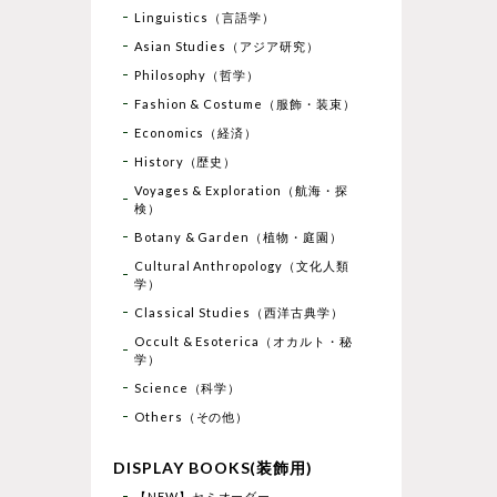
Linguistics（言語学）
Asian Studies（アジア研究）
Philosophy（哲学）
Fashion & Costume（服飾・装束）
Economics（経済）
History（歴史）
Voyages & Exploration（航海・探
検）
Botany & Garden（植物・庭園）
Cultural Anthropology（文化人類
学）
Classical Studies（西洋古典学）
Occult & Esoterica（オカルト・秘
学）
Science（科学）
Others（その他）
DISPLAY BOOKS(装飾用)
【NEW】セミオーダー