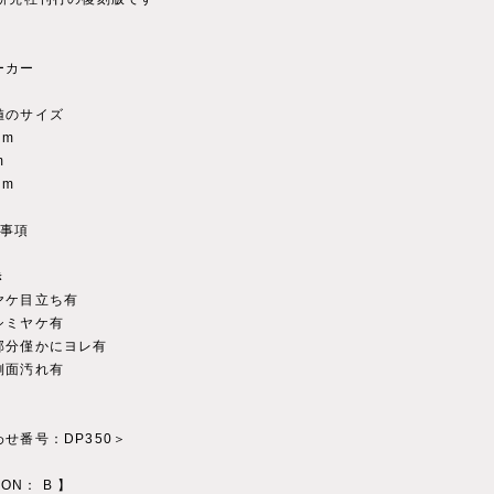
)
ーカー
値のサイズ
cm
m
cm
記事項
き
ヤケ目立ち有
シミヤケ有
部分僅かにヨレ有
側面汚れ有
せ番号：DP350＞
ION： B 】