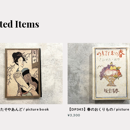
ted Items
たそやあんど / picture book
【DP345】春のおくりもの / picture 
¥3,300