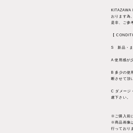
KITAZAWA
おります為
是非、ご参
【 CONDIT
S 新品・
A 使用感
B 多少の
断させて頂
C ダメー
慮下さい。
※ご購入前
※商品画像
行っており