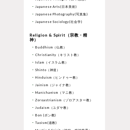
Japanese Arts(日本美術)
Japanese Photography(写真集)
Japanese Sociology(社会学)
Religion & Spirit（宗教・精
神）
Buddhism（仏教）
Christianity（キリスト教）
Islam（イスラム教）
Shinto（神道）
Hinduism（ヒンドゥー教）
Jainism（ジャイナ教）
Manichaeism（マニ教）
Zoroastrianism（ゾロアスター教）
Judaism（ユダヤ教）
Bon (ボン教)
Taoism(道教)