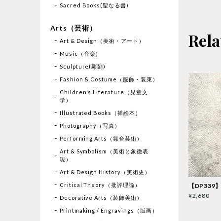
Sacred Books(聖なる書)
Arts（芸術）
Rela
Art & Design（美術・アート）
Music（音楽）
Sculpture(彫刻)
Fashion & Costume（服飾・装束）
Children’s Literature（児童文
学）
Illustrated Books（挿絵本）
Photography（写真）
Performing Arts（舞台芸術）
Art & Symbolism（美術と象徴表
現）
Art & Design History（美術史）
Critical Theory（批評理論）
【DP339】
¥2,680
Decorative Arts（装飾美術）
Printmaking / Engravings（版画）