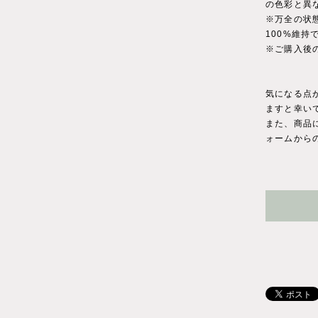
の色彩と異
※万全の状
100%維
※ご購入後
気になる点
ますと幸い
また、商品に
ォームから