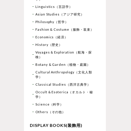
Linguistics（言語学）
Asian Studies（アジア研究）
Philosophy（哲学）
Fashion & Costume（服飾・装束）
Economics（経済）
History（歴史）
Voyages & Exploration（航海・探
検）
Botany & Garden（植物・庭園）
Cultural Anthropology（文化人類
学）
Classical Studies（西洋古典学）
Occult & Esoterica（オカルト・秘
学）
Science（科学）
Others（その他）
DISPLAY BOOKS(装飾用)