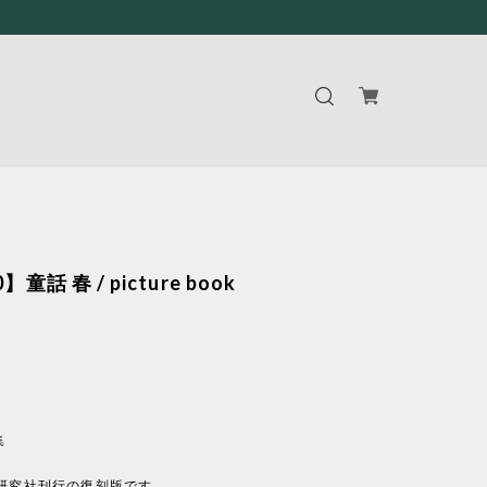
】童話 春 / picture book
集
 研究社刊行の復刻版です