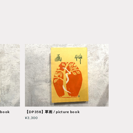
book
【DP358】草画 / picture book
¥3,300