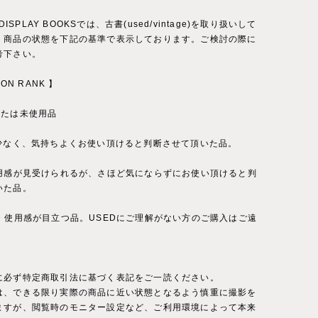
 DISPLAY BOOKSでは、古書(used/vintage)を取り扱いして
、商品の状態を下記の基準で表示しております。ご検討の際に
考下さい。
ION RANK 】
または未使用品
が少なく、気持ちよくお使い頂けると判断させて頂いた品。
使用感が見受けられるが、さほど気にならずにお使い頂けると判
いた品。
ジ・使用感が目立つ品。USEDにご理解がない方のご購入はご遠
に必ず特定商取引法に基づく表記をご一読ください。
は、できる限り実際の商品に近い状態となるよう慎重に撮影を
ますが、閲覧時のモニター設定など、ご利用環境によって本来