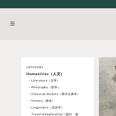
CATEGORY
Humanities（人文）
Literature（文学）
Philosophy（哲学）
Classical Studies（西洋古典学）
History（歴史）
Linguistics（言語学）
Travel & Exploration（旅行・探