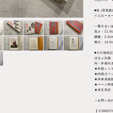
■色 (背表紙
イエローオ
一番大きい
高さ：21.0
横幅：2.5c
奥行：16.0
■その他特
ほるぷ出版
内・外函付
★外箱シミ
★内函少々
★本体表紙
★ページ時
★本文良好
＜お問い合わ
【 CONDIT