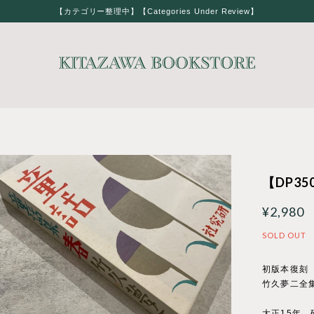
【カテゴリー整理中】【Categories Under Review】
【DP350
¥2,980
SOLD OUT
初版本復刻
竹久夢二全
大正15年