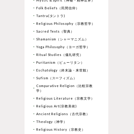
Mystic & Spirit（神秘・精神世界）
Folk Beliefs（民間信仰）
Tantra(タントラ)
Religious Philosophy（宗教哲学）
Sacred Texts（聖典）
Shamanism（シャーマニズム）
Yoga Philosophy（ヨーガ哲学）
Ritual Studies（儀礼研究）
Puritanism（ピューリタン）
Eschatology（終末論・来世観）
Sufism（スーフィズム）
Comparative Religion（比較宗教
学）
Religious Literature（宗教文学）
Religious Art(宗教美術)
Ancient Religions（古代宗教）
Theology（神学）
Religious History（宗教史）