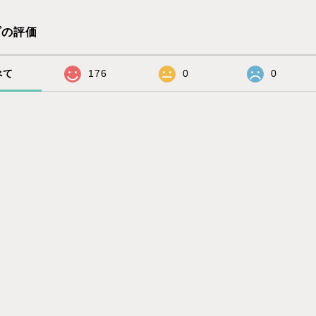
プの評価
べて
176
0
0