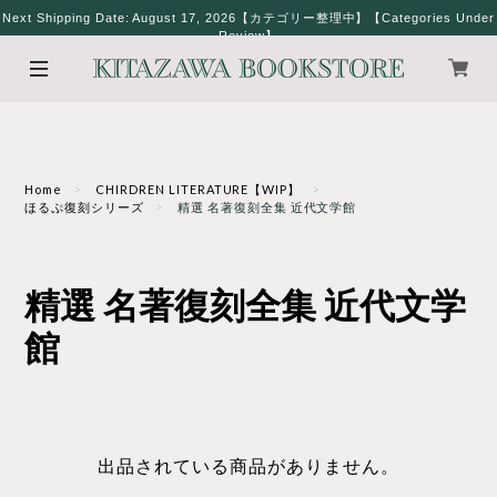
Next Shipping Date: August 17, 2026【カテゴリー整理中】【Categories Under
Review】
Home
CHIRDREN LITERATURE【WIP】
ほるぷ復刻シリーズ
精選 名著復刻全集 近代文学館
精選 名著復刻全集 近代文学
館
出品されている商品がありません。