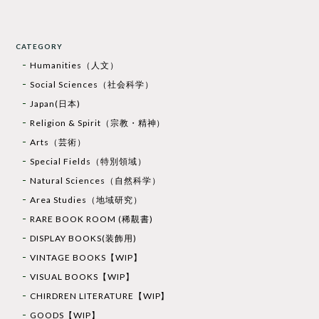
CATEGORY
Humanities（人文）
Social Sciences（社会科学）
Japan(日本)
Religion & Spirit（宗教・精神）
Arts（芸術）
Special Fields（特別領域）
Natural Sciences（自然科学）
Area Studies（地域研究）
RARE BOOK ROOM (稀覯書)
DISPLAY BOOKS(装飾用)
VINTAGE BOOKS【WIP】
VISUAL BOOKS【WIP】
CHIRDREN LITERATURE【WIP】
GOODS【WIP】