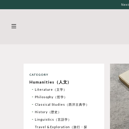
Nex
CATEGORY
Humanities（人文）
Literature（文学）
Philosophy（哲学）
Classical Studies（西洋古典学）
History（歴史）
Linguistics（言語学）
Travel & Exploration（旅行・探