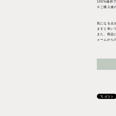
100%維
※ご購入後
気になる点
ますと幸い
また、商品に
ォームから