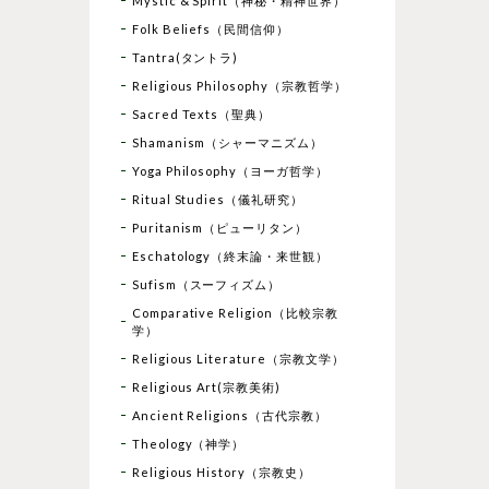
Mystic & Spirit（神秘・精神世界）
Folk Beliefs（民間信仰）
Tantra(タントラ)
Religious Philosophy（宗教哲学）
Sacred Texts（聖典）
Shamanism（シャーマニズム）
Yoga Philosophy（ヨーガ哲学）
Ritual Studies（儀礼研究）
Puritanism（ピューリタン）
Eschatology（終末論・来世観）
Sufism（スーフィズム）
Comparative Religion（比較宗教
学）
Religious Literature（宗教文学）
Religious Art(宗教美術)
Ancient Religions（古代宗教）
Theology（神学）
Religious History（宗教史）