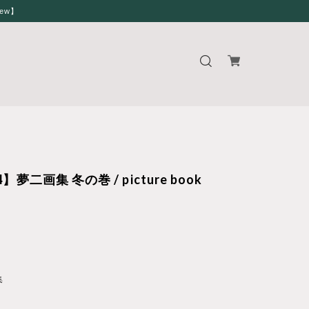
iew】
】夢二画集 冬の巻 / picture book
集