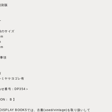
復刻版
)
ー
値のサイズ
cm
m
cm
記事項
有
シミヤケヨゴレ有
せ番号：DP354＞
ION： B 】
 DISPLAY BOOKSでは、古書(used/vintage)を取り扱いして