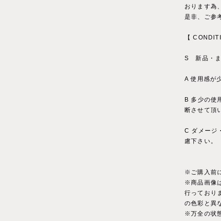
おります為
是非、ご参
【 CONDIT
S 新品・
A 使用感
B 多少の
断させて頂
C ダメー
慮下さい。
※ご購入前
※商品画像
行っており
の色彩と異
※万全の状