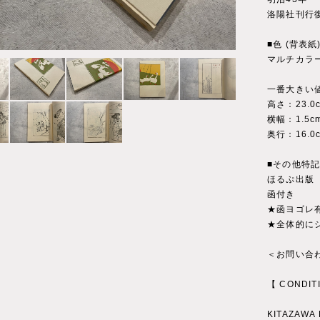
洛陽社刊行
■色 (背表紙
マルチカラ
一番大きい
高さ：23.0
横幅：1.5c
奥行：16.0
■その他特
ほるぷ出版
函付き
★函ヨゴレ
★全体的に
＜お問い合わ
【 CONDIT
KITAZAWA