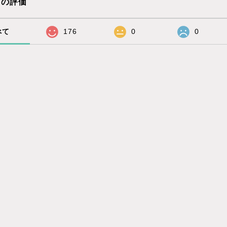
プの評価
べて
176
0
0