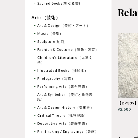
Sacred Books(聖なる書)
Rela
Arts（芸術）
Art & Design（美術・アート）
Music（音楽）
Sculpture(彫刻)
Fashion & Costume（服飾・装束）
Children’s Literature（児童文
学）
Illustrated Books（挿絵本）
Photography（写真）
Performing Arts（舞台芸術）
Art & Symbolism（美術と象徴表
現）
【DP339】
Art & Design History（美術史）
¥2,680
Critical Theory（批評理論）
Decorative Arts（装飾美術）
Printmaking / Engravings（版画）