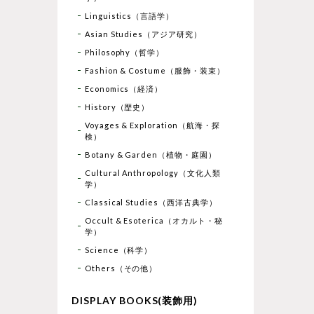
Linguistics（言語学）
Asian Studies（アジア研究）
Philosophy（哲学）
Fashion & Costume（服飾・装束）
Economics（経済）
History（歴史）
Voyages & Exploration（航海・探
検）
Botany & Garden（植物・庭園）
Cultural Anthropology（文化人類
学）
Classical Studies（西洋古典学）
Occult & Esoterica（オカルト・秘
学）
Science（科学）
Others（その他）
DISPLAY BOOKS(装飾用)