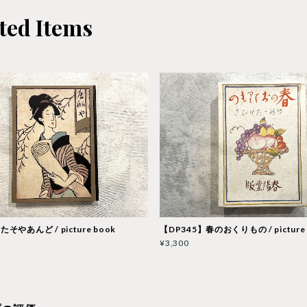
ted Items
たそやあんど / picture book
【DP345】春のおくりもの / picture 
¥3,300