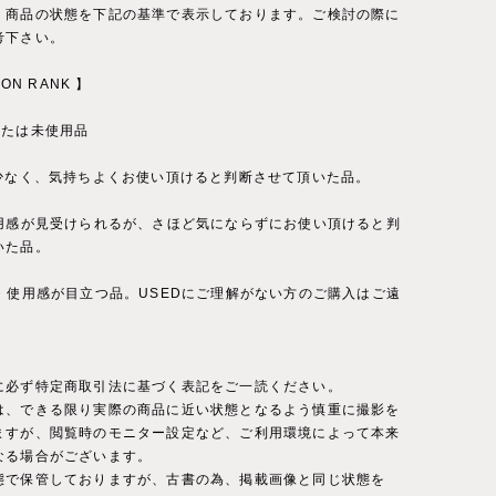
、商品の状態を下記の基準で表示しております。ご検討の際に
考下さい。
ION RANK 】
または未使用品
が少なく、気持ちよくお使い頂けると判断させて頂いた品。
使用感が見受けられるが、さほど気にならずにお使い頂けると判
いた品。
ジ・使用感が目立つ品。USEDにご理解がない方のご購入はご遠
に必ず特定商取引法に基づく表記をご一読ください。
は、できる限り実際の商品に近い状態となるよう慎重に撮影を
ますが、閲覧時のモニター設定など、ご利用環境によって本来
なる場合がございます。
態で保管しておりますが、古書の為、掲載画像と同じ状態を