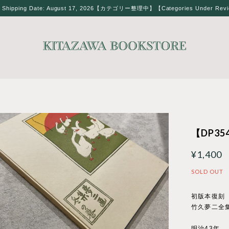
t Shipping Date: August 17, 2026【カテゴリー整理中】【Categories Under Rev
【DP354
¥1,400
SOLD OUT
初版本復刻
竹久夢二全
明治43年