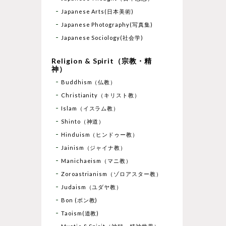
Japanese Arts(日本美術)
Japanese Photography(写真集)
Japanese Sociology(社会学)
Religion & Spirit（宗教・精
神）
Buddhism（仏教）
Christianity（キリスト教）
Islam（イスラム教）
Shinto（神道）
Hinduism（ヒンドゥー教）
Jainism（ジャイナ教）
Manichaeism（マニ教）
Zoroastrianism（ゾロアスター教）
Judaism（ユダヤ教）
Bon (ボン教)
Taoism(道教)