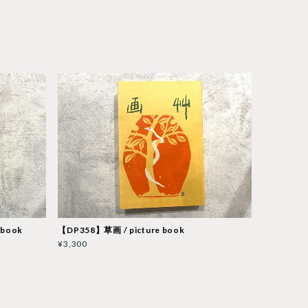
book
【DP358】草画 / picture book
¥3,300