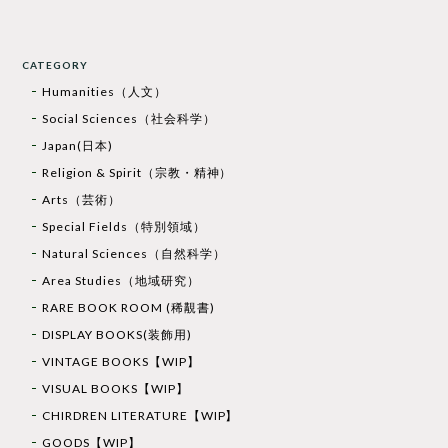
CATEGORY
Humanities（人文）
Social Sciences（社会科学）
Japan(日本)
Religion & Spirit（宗教・精神）
Arts（芸術）
Special Fields（特別領域）
Natural Sciences（自然科学）
Area Studies（地域研究）
RARE BOOK ROOM (稀覯書)
DISPLAY BOOKS(装飾用)
VINTAGE BOOKS【WIP】
VISUAL BOOKS【WIP】
CHIRDREN LITERATURE【WIP】
GOODS【WIP】