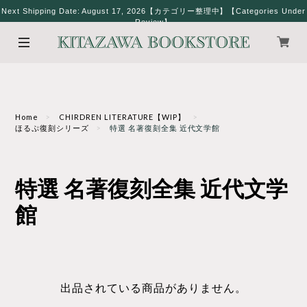
Next Shipping Date: August 17, 2026【カテゴリー整理中】【Categories Under
Review】
Home
CHIRDREN LITERATURE【WIP】
ほるぷ復刻シリーズ
特選 名著復刻全集 近代文学館
特選 名著復刻全集 近代文学
館
出品されている商品がありません。