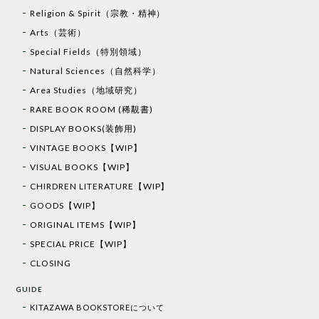
Religion & Spirit（宗教・精神）
Arts（芸術）
Special Fields（特別領域）
Natural Sciences（自然科学）
Area Studies（地域研究）
RARE BOOK ROOM (稀覯書)
DISPLAY BOOKS(装飾用)
VINTAGE BOOKS【WIP】
VISUAL BOOKS【WIP】
CHIRDREN LITERATURE【WIP】
GOODS【WIP】
ORIGINAL ITEMS【WIP】
SPECIAL PRICE【WIP】
CLOSING
GUIDE
KITAZAWA BOOKSTOREについて