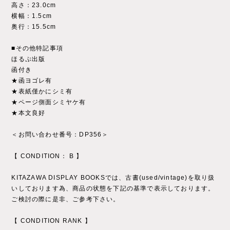
高さ：23.0cm
横幅：1.5cm
奥行：15.5cm
■その他特記事項
ほるぷ出版
函付き
★函ヨゴレ有
★表紙僅かにシミ有
★ページ側面シミヤケ有
★本文良好
＜お問い合わせ番号：DP356＞
【 CONDITION： B 】
KITAZAWA DISPLAY BOOKSでは、古書(used/vintage)を取り扱
いしております為、商品の状態を下記の基準で表示しております。
ご検討の際に是非、ご参考下さい。
【 CONDITION RANK 】