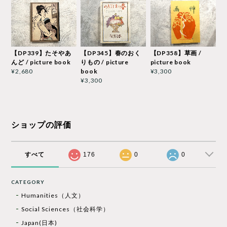
【DP339】たそやあ
【DP345】春のおく
【DP358】草画 /
んど / picture book
りもの / picture
picture book
book
¥2,680
¥3,300
¥3,300
ショップの評価
すべて
176
0
0
CATEGORY
Humanities（人文）
Social Sciences（社会科学）
Japan(日本)