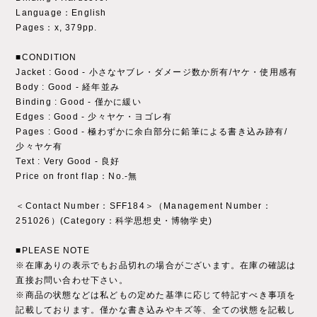
Language：English
Pages：x, 379pp.
■CONDITION
Jacket : Good - 小さなヤブレ・ダメージ数か所有/ヤケ・使用感有
Body : Good - 経年並み
Binding : Good - 僅かに緩い
Edges : Good - 少々ヤケ・ヨゴレ有
Pages : Good - 極わずかに余白部分に鉛筆による書き込み跡有/
少々ヤケ有
Text : Very Good - 良好
Price on front flap：No.-無
＜Contact Number：SFF184＞（Management Number：
251026）(Category：科学思想史・博物学史)
■PLEASE NOTE
※在庫ありの表示でもお品切れの場合がございます。在庫の確認は
直接お問い合わせ下さい。
※商品の状態などは私どもの定めた基準に応じて特記すべき事項を
記載しております。僅かな書き込みやキズ等、全ての状態を記載し