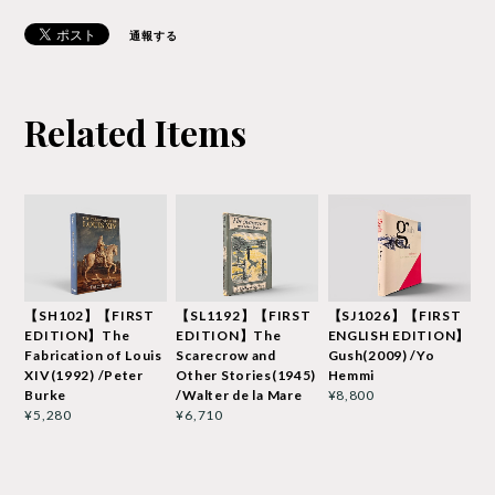
通報する
Related Items
【SH102】【FIRST
【SL1192】【FIRST
【SJ1026】【FIRST
EDITION】The
EDITION】The
ENGLISH EDITION】
Fabrication of Louis
Scarecrow and
Gush(2009) /Yo
XIV(1992) /Peter
Other Stories(1945)
Hemmi
Burke
/Walter de la Mare
¥8,800
¥5,280
¥6,710