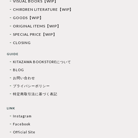
VISUAL BOOKS【WIP】
CHIRDREN LITERATURE【WIP】
GOODS【WIP】
ORIGINAL ITEMS【WIP】
SPECIAL PRICE【WIP】
CLOSING
GUIDE
KITAZAWA BOOKSTOREについて
BLOG
お問い合わせ
プライバシーポリシー
特定商取引法に基づく表記
LINK
Instagram
Facebook
Official Site