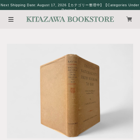
Next Shipping Date: August 17, 2026【カテゴリー整理中】【Categories Under
Review】