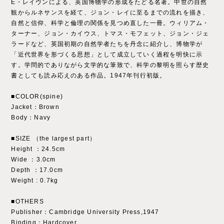
E・レイヴンによる、英国博物学の形成をたどる名著。中世の自然
観からルネサンスを経て、ジョン・レイに至るまでの流れを描き、
自然と信仰、科学と倫理の関係を見つめ直した一冊。ウィリアム・
ターナー、ジョン・カイウス、トマス・モフェット、ジョン・ジェ
ラードなど、英国初期の自然学者たちを丹念に紹介し、博物学が
「近代世界を形づくる思想」として成立していく過程を明快に示
す。学問的でありながら文学的な筆致で、科学の黎明を照らす歴史
書としても読み応えのある作品。1947年刊行初版。
■COLOR(spine)
Jacket：Brown
Body：Navy
■SIZE （the largest part）
Height ：24.5cm
Wide ：3.0cm
Depth ：17.0cm
Weight : 0.7kg
■OTHERS
Publisher：Cambridge University Press,1947
Binding：Hardcover