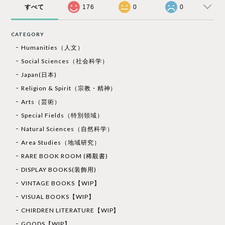
すべて
176
0
0
CATEGORY
Humanities（人文）
Social Sciences（社会科学）
Japan(日本)
Religion & Spirit（宗教・精神）
Arts（芸術）
Special Fields（特別領域）
Natural Sciences（自然科学）
Area Studies（地域研究）
RARE BOOK ROOM (稀覯書)
DISPLAY BOOKS(装飾用)
VINTAGE BOOKS【WIP】
VISUAL BOOKS【WIP】
CHIRDREN LITERATURE【WIP】
GOODS【WIP】