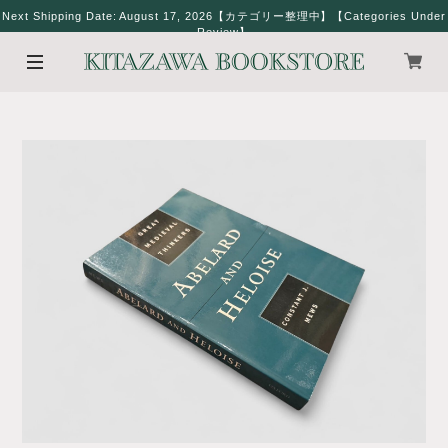
Next Shipping Date: August 17, 2026【カテゴリー整理中】【Categories Under
Review】