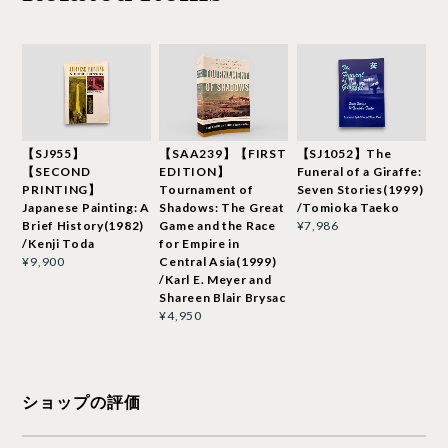
【SJ955】
【SAA239】【FIRST
【SJ1052】The
【SECOND
EDITION】
Funeral of a Giraffe:
PRINTING】
Tournament of
Seven Stories(1999)
Japanese Painting: A
Shadows: The Great
/Tomioka Taeko
Brief History(1982)
Game and the Race
¥7,986
/Kenji Toda
for Empire in
Central Asia(1999)
¥9,900
/Karl E. Meyer and
Shareen Blair Brysac
¥4,950
ショップの評価