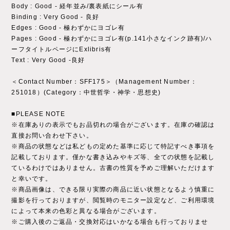
Body : Good - 経年並み/裏表紙にシール有
Binding : Very Good - 良好
Edges : Good - 極わずかにヨゴレ有
Pages : Good - 極わずかにヨゴレ有(p.141小さなインク跡有)/ハ
ーフタイトルページにExlibris有
Text : Very Good -良好
＜Contact Number：SFF175＞（Management Number：
251018）(Category：中世哲学・神学・思想史)
■PLEASE NOTE
※在庫ありの表示でもお品切れの場合がございます。在庫の確認は
直接お問い合わせ下さい。
※商品の状態などは私どもの定めた基準に応じて特記すべき事項を
記載しております。僅かな書き込みやキズ等、全ての状態を記載し
ているわけではありません。古書の性質を予めご理解いただけます
と幸いです。
※商品画像は、できる限り実際の商品に近い状態となるよう慎重に
撮影を行っておりますが、閲覧時のモニター設定など、ご利用環境
によって本来の色彩と異なる場合がございます。
※ご購入後のご返品・交換対応はいかなる場合も行っておりませ