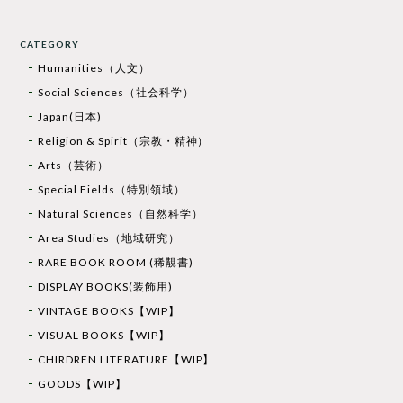
CATEGORY
Humanities（人文）
Social Sciences（社会科学）
Japan(日本)
Religion & Spirit（宗教・精神）
Arts（芸術）
Special Fields（特別領域）
Natural Sciences（自然科学）
Area Studies（地域研究）
RARE BOOK ROOM (稀覯書)
DISPLAY BOOKS(装飾用)
VINTAGE BOOKS【WIP】
VISUAL BOOKS【WIP】
CHIRDREN LITERATURE【WIP】
GOODS【WIP】