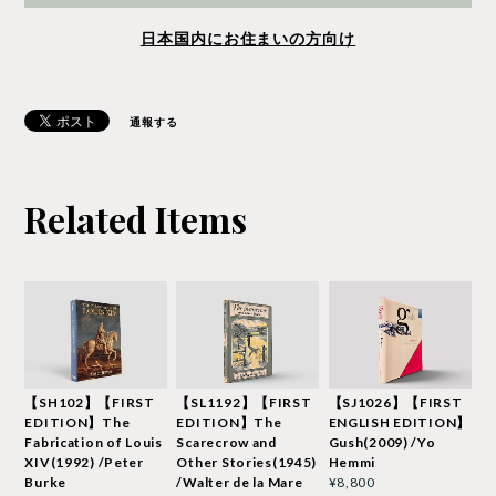
日本国内にお住まいの方向け
通報する
Related Items
【SH102】【FIRST
【SL1192】【FIRST
【SJ1026】【FIRST
EDITION】The
EDITION】The
ENGLISH EDITION】
Fabrication of Louis
Scarecrow and
Gush(2009) /Yo
XIV(1992) /Peter
Other Stories(1945)
Hemmi
Burke
/Walter de la Mare
¥8,800