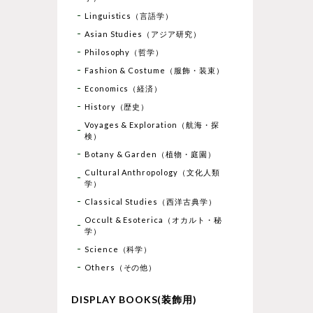
Linguistics（言語学）
Asian Studies（アジア研究）
Philosophy（哲学）
Fashion & Costume（服飾・装束）
Economics（経済）
History（歴史）
Voyages & Exploration（航海・探
検）
Botany & Garden（植物・庭園）
Cultural Anthropology（文化人類
学）
Classical Studies（西洋古典学）
Occult & Esoterica（オカルト・秘
学）
Science（科学）
Others（その他）
DISPLAY BOOKS(装飾用)