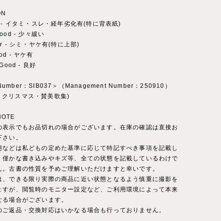
ON
Fair - イタミ・スレ・経年劣化有(特に背表紙)
 Good - 少々緩い
Fair - シミ・ヤケ有(特に上部)
ood - ヤケ有
y Good - 良好
 Number：SIB037＞（Management Number：250910）
ry：クリスマス・賛美歌集)
NOTE
の表示でもお品切れの場合がございます。在庫の確認は直接お
下さい。
態などは私どもの定めた基準に応じて特記すべき事項を記載し
。僅かな書き込みやキズ等、全ての状態を記載しているわけで
ん。古書の性質を予めご理解いただけますと幸いです。
は、できる限り実際の商品に近い状態となるよう慎重に撮影を
ますが、閲覧時のモニター設定など、ご利用環境によって本来
なる場合がございます。
のご返品・交換対応はいかなる場合も行っておりません。