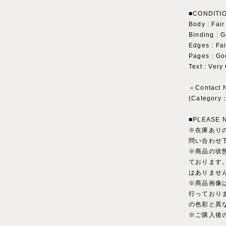
■CONDITI
Body : 
Binding :
Edges : 
Pages : G
Text : Ver
＜Contact
(Catego
■PLEASE 
※在庫あり
問い合わせ
※商品の状
ております
はありませ
※商品画像
行っており
の色彩と異
※ご購入後