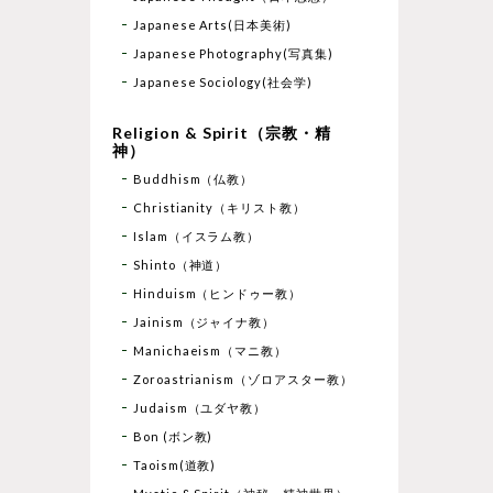
Japanese Arts(日本美術)
Japanese Photography(写真集)
Japanese Sociology(社会学)
Religion & Spirit（宗教・精
神）
Buddhism（仏教）
Christianity（キリスト教）
Islam（イスラム教）
Shinto（神道）
Hinduism（ヒンドゥー教）
Jainism（ジャイナ教）
Manichaeism（マニ教）
Zoroastrianism（ゾロアスター教）
Judaism（ユダヤ教）
Bon (ボン教)
Taoism(道教)