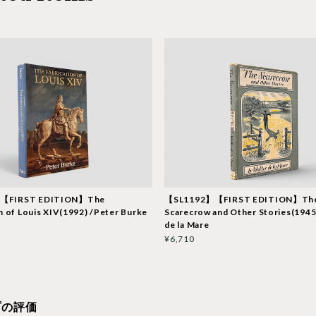
【FIRST EDITION】The
【SL1192】【FIRST EDITION】Th
n of Louis XIV(1992) /Peter Burke
Scarecrow and Other Stories(1945
de la Mare
¥6,710
プの評価