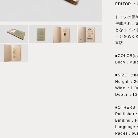
EDITOR ：C
ドイツの伝
併載され、
となっている
ージをめく
重版。
■COLOR(sp
Body：Multi
■SIZE （the
Height ：2
Wide ：1.0
Depth ：12
■OTHERS
Publisher：
Binding：H
Language
Pages：60