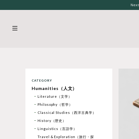
Nex
CATEGORY
Humanities（人文）
Literature（文学）
Philosophy（哲学）
Classical Studies（西洋古典学）
History（歴史）
Linguistics（言語学）
Travel & Exploration（旅行・探