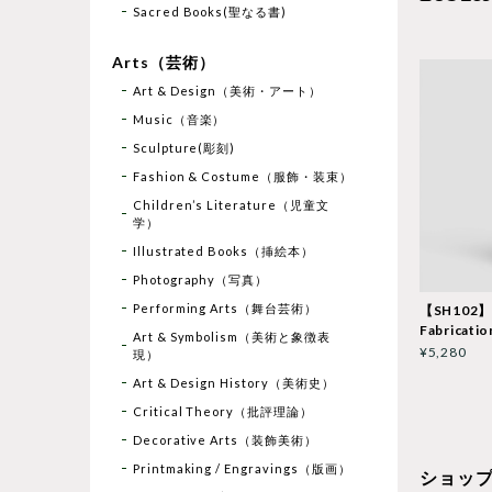
Sacred Books(聖なる書)
Arts（芸術）
Art & Design（美術・アート）
Music（音楽）
Sculpture(彫刻)
Fashion & Costume（服飾・装束）
Children’s Literature（児童文
学）
Illustrated Books（挿絵本）
Photography（写真）
Performing Arts（舞台芸術）
【SH102】
Fabricatio
Art & Symbolism（美術と象徴表
¥5,280
現）
Art & Design History（美術史）
Critical Theory（批評理論）
Decorative Arts（装飾美術）
Printmaking / Engravings（版画）
ショッ