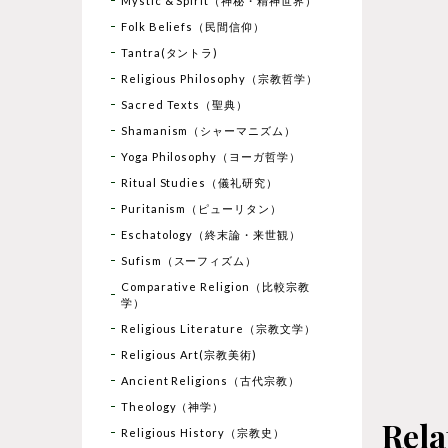
Mystic & Spirit（神秘・精神世界）
Folk Beliefs（民間信仰）
Tantra(タントラ)
Religious Philosophy（宗教哲学）
Sacred Texts（聖典）
Shamanism（シャーマニズム）
Yoga Philosophy（ヨーガ哲学）
Ritual Studies（儀礼研究）
Puritanism（ピューリタン）
Eschatology（終末論・来世観）
Sufism（スーフィズム）
Comparative Religion（比較宗教
学）
Religious Literature（宗教文学）
Religious Art(宗教美術)
Ancient Religions（古代宗教）
Theology（神学）
Rela
Religious History（宗教史）