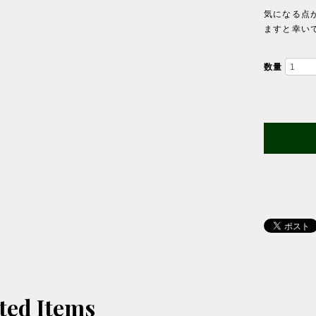
気になる点
ますと幸い
数量
ted Items