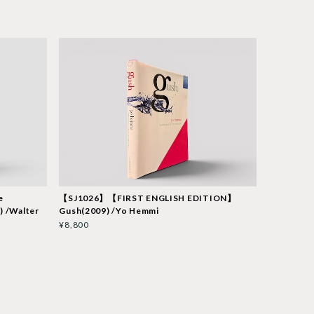
e
【SJ1026】【FIRST ENGLISH EDITION】
) /Walter
Gush(2009) /Yo Hemmi
¥8,800