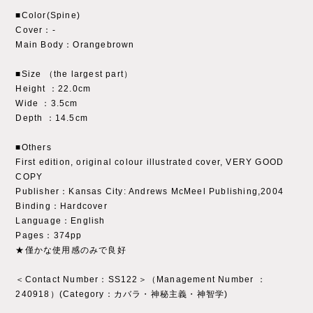
■Color(Spine)
Cover：‐
Main Body：Orangebrown
■Size （the largest part）
Height ：22.0cm
Wide ：3.5cm
Depth ：14.5cm
■Others
First edition, original colour illustrated cover, VERY GOOD
COPY
Publisher：Kansas City: Andrews McMeel Publishing,2004
Binding：Hardcover
Language：English
Pages：374pp
★僅かな使用感のみで良好
＜Contact Number：SS122＞（Management Number ：
240918）(Category：カバラ・神秘主義・神智学)