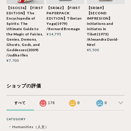
【SSO156】【FIRST
【SR062】【FIRST
【SR069】
EDITION】The
PAPERPACK
【SECOND
Encyclopedia of
EDITION】Tibetan
IMPRESION】
Spirits: The
Yoga(1979)
Initiations and
Ultimate Guide to
/Bernard Bromage
Initiates in
the Magic of Fairies,
Tibet(1973)
¥14,795
Genies, Demons,
/Alexandra David-
Ghosts, Gods, and
Néel
Goddesses(2009)
¥5,500
/Judika Illes
¥7,700
ショップの評価
すべて
176
0
0
CATEGORY
Humanities（人文）