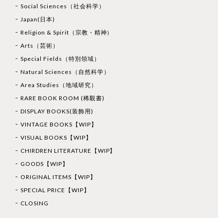
Social Sciences（社会科学）
Japan(日本)
Religion & Spirit（宗教・精神）
Arts（芸術）
Special Fields（特別領域）
Natural Sciences（自然科学）
Area Studies（地域研究）
RARE BOOK ROOM (稀覯書)
DISPLAY BOOKS(装飾用)
VINTAGE BOOKS【WIP】
VISUAL BOOKS【WIP】
CHIRDREN LITERATURE【WIP】
GOODS【WIP】
ORIGINAL ITEMS【WIP】
SPECIAL PRICE【WIP】
CLOSING