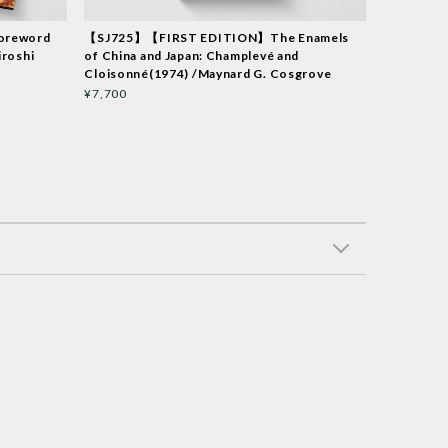
Foreword
【SJ725】【FIRST EDITION】The Enamels
iroshi
of China and Japan: Champlevé and
Cloisonné(1974) /Maynard G. Cosgrove
¥7,700