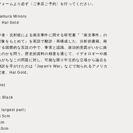
フォームより必ず〔ご来店ご予約〕を行ってください。
tamura Minoru
：Hal Gold
学者・北村稔による南京事件に関する研究書『「南京事件」の
実像をもとめて』を英語で翻訳・再構成した、分析的書籍。南
ぐる国際的な言説の中で、事実と認識、政治的意図がいかに絡
たのかを問う。歴史的資料の精査を通じて、イデオロギーや感
れがちなこの問題に対し、可能な限り中立的な立場から論点を
訳を手がけたのは『Japan's War』などで知られるアメリカ
、Hal Gold。
ne)
：Black
 largest part）
3.5cm
cm
.0cm