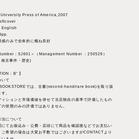
University Press of America,2007
ftcover
English
3pp.
用感のみで全体的に概ね良好
 Number：SJ601＞（Management Number ：250529）
ry：南京事件・歴史)
TION：B⁺ 】
ついて
 BOOKSTOREでは、古書(second-hand/rare book)を取り扱
ます。
ディションと市場価値を併せて当店独自の基準で評価したもの
丁の状態のみの評価ではありません。
方法について
関にてお振込み・公費・店頭にて商品を確認後などでお支払い
。ご希望の場合は大変お手数ではございますがCONTACTより
さいませ。