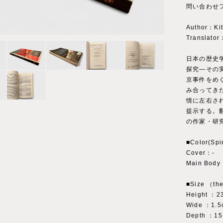
問い合わせ
Author：Ki
Translator
日本の歴史
探究―その
京事件をめ
み合ってき
情に左右さ
提示する。翻
の作家・研究者
■Color(Spi
Cover：‐
Main Body
■Size （the
Height ：2
Wide ：1.5
Depth ：15