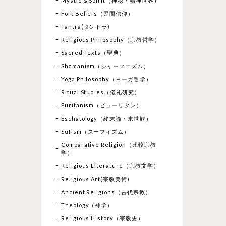
Mystic & Spirit（神秘・精神世界）
Folk Beliefs（民間信仰）
Tantra(タントラ)
Religious Philosophy（宗教哲学）
Sacred Texts（聖典）
Shamanism（シャーマニズム）
Yoga Philosophy（ヨーガ哲学）
Ritual Studies（儀礼研究）
Puritanism（ピューリタン）
Eschatology（終末論・来世観）
Sufism（スーフィズム）
Comparative Religion（比較宗教
学）
Religious Literature（宗教文学）
Religious Art(宗教美術)
Ancient Religions（古代宗教）
Theology（神学）
Religious History（宗教史）