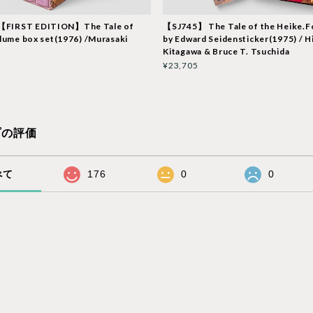
FIRST EDITION】The Tale of
【SJ745】 The Tale of the Heike.
olume box set(1976) /Murasaki
by Edward Seidensticker(1975) / H
Kitagawa & Bruce T. Tsuchida
¥23,705
プの評価
べて
176
0
0