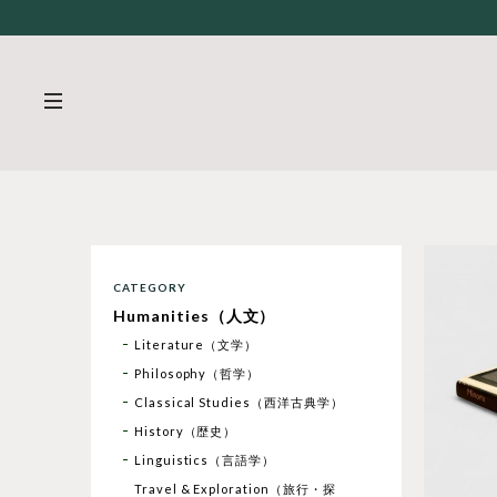
CATEGORY
Humanities（人文）
Literature（文学）
Philosophy（哲学）
Classical Studies（西洋古典学）
History（歴史）
Linguistics（言語学）
Travel & Exploration（旅行・探