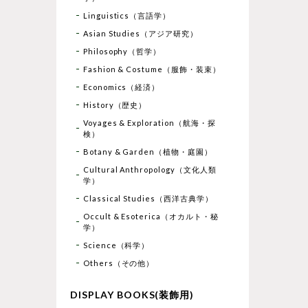
Linguistics（言語学）
Asian Studies（アジア研究）
Philosophy（哲学）
Fashion & Costume（服飾・装束）
Economics（経済）
History（歴史）
Voyages & Exploration（航海・探
検）
Botany & Garden（植物・庭園）
Cultural Anthropology（文化人類
学）
Classical Studies（西洋古典学）
Occult & Esoterica（オカルト・秘
学）
Science（科学）
Others（その他）
DISPLAY BOOKS(装飾用)