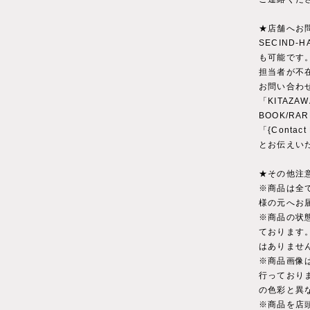
★店舗へお
SECIND
も可能です
担当者が不
お問い合わ
「KITAZAW
BOOK/RA
「{Conta
とお伝えい
★その他注
※商品は全
様の元へお
※商品の状
ております
はありませ
※商品画像
行っており
の色彩と異
※商品を店