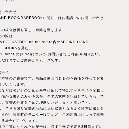
問い合わせ
-HAND BOOK/RAREBOOKに関してはお電話でのお問い合わせ
。
在の場合は折り返しご連絡を致します。
せの際は
A BOOKSTORE online stiore内のSECIND-HAND
RE BOOKSを見た」
ct Number}の{Title}について{お問い合わせ内容}を知りたい」
ただけますとご案内がスムーズです。
意事項
て本物の洋古書です。商品画像と同じものを責任を持ってお客
届けいたします。
態などは私どもの定めた基準に応じて特記すべき事項を記載し
。僅かな書き込みやキズ等、全ての状態を記載しているわけで
ん。古書の性質を予めご理解いただけますと幸いです。
は、できる限り実際の商品に近い状態となるよう慎重に撮影を
ますが、閲覧時のモニター設定など、ご利用環境によって本来
なる場合がございます。
頭でご覧になられたい場合は、必ずご来店予定日3日前までに