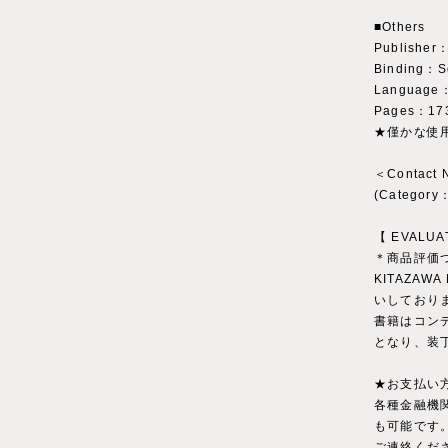
■Others
Publisher：
Binding：So
Language：
Pages：17
★僅かな使
＜Contact
(Catego
【 EVALUA
＊商品評価
KITAZAWA
いしており
書籍はコン
となり、装
★お支払い
各種金融機
も可能です
ご連絡くだ