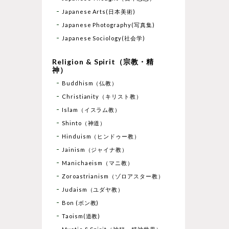
Japanese Arts(日本美術)
Japanese Photography(写真集)
Japanese Sociology(社会学)
Religion & Spirit（宗教・精
神）
Buddhism（仏教）
Christianity（キリスト教）
Islam（イスラム教）
Shinto（神道）
Hinduism（ヒンドゥー教）
Jainism（ジャイナ教）
Manichaeism（マニ教）
Zoroastrianism（ゾロアスター教）
Judaism（ユダヤ教）
Bon (ボン教)
Taoism(道教)