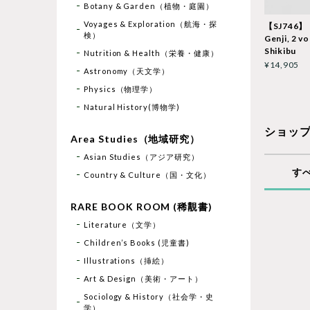
Botany & Garden（植物・庭園）
Voyages & Exploration（航海・探
【SJ746】【
検）
Genji, 2 v
Shikibu
Nutrition & Health（栄養・健康）
¥14,905
Astronomy（天文学）
Physics（物理学）
Natural History(博物学)
ショッ
Area Studies（地域研究）
Asian Studies（アジア研究）
す
Country & Culture（国・文化）
RARE BOOK ROOM (稀覯書)
Literature（文学）
Children’s Books (児童書)
Illustrations（挿絵）
Art & Design（美術・アート）
Sociology & History（社会学・史
学）