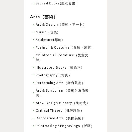
Sacred Books(聖なる書)
Arts（芸術）
Art & Design（美術・アート）
Music（音楽）
Sculpture(彫刻)
Fashion & Costume（服飾・装束）
Children’s Literature（児童文
学）
Illustrated Books（挿絵本）
Photography（写真）
Performing Arts（舞台芸術）
Art & Symbolism（美術と象徴表
現）
Art & Design History（美術史）
Critical Theory（批評理論）
Decorative Arts（装飾美術）
Printmaking / Engravings（版画）