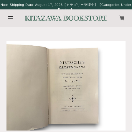
Next Shipping Date: August 17, 2026【カテゴリー整理中】【Categories Under
Review】