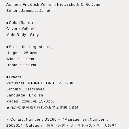
Author：Friedrich Wilhelm Nietzsche＆ C. G. Jung
Editor : James L. Jarrett
■Color(Spine)
Cover：Yellow
Main Body：Grey
■Size （the largest part）
Height ：25.0cm
Wide ：11.0cm
Depth ：17.0cm
■Others
Publisher：PRINCETON U. P., 1988
Binding：Hardcover
Language：English
Pages：xxvii, vi, 1578pp.
★僅かな使用感と汚れのみで全体的に良好
＜Contact Number：SS160＞（Management Number ：
250201）(Category：哲学・思想・ツァラトゥストラ・人類学)