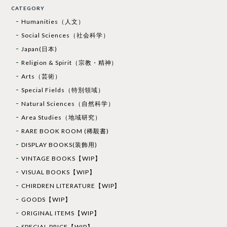
CATEGORY
Humanities（人文）
Social Sciences（社会科学）
Japan(日本)
Religion & Spirit（宗教・精神）
Arts（芸術）
Special Fields（特別領域）
Natural Sciences（自然科学）
Area Studies（地域研究）
RARE BOOK ROOM (稀覯書)
DISPLAY BOOKS(装飾用)
VINTAGE BOOKS【WIP】
VISUAL BOOKS【WIP】
CHIRDREN LITERATURE【WIP】
GOODS【WIP】
ORIGINAL ITEMS【WIP】
SPECIAL PRICE【WIP】