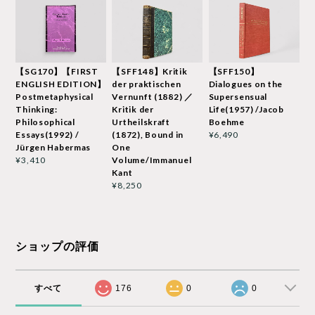
【SG170】【FIRST
【SFF148】Kritik
【SFF150】
ENGLISH EDITION】
der praktischen
Dialogues on the
Postmetaphysical
Vernunft (1882) ／
Supersensual
Thinking:
Kritik der
Life(1957) /Jacob
Philosophical
Urtheilskraft
Boehme
Essays(1992) /
(1872), Bound in
¥6,490
Jürgen Habermas
One
Volume/Immanuel
¥3,410
Kant
¥8,250
ショップの評価
すべて
176
0
0