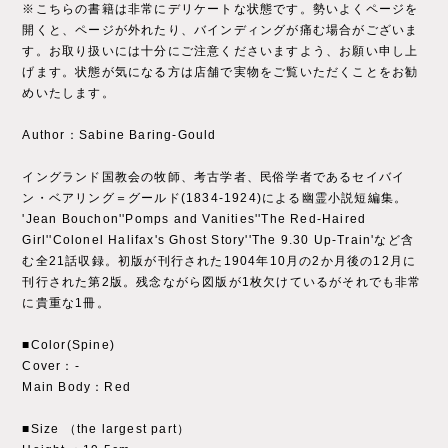
※こちらの書籍は非常にデリケートな状態です。勢いよくページを
開くと、ページが外れたり、バインディングが痛む場合がございま
す。お取り扱いには十分にご注意くださいますよう、お願い申し上
げます。状態が気になる方は店舗で実物をご覧いただくことをお勧
めいたします。
Author：Sabine Baring-Gould
イングランド国教会の牧師、考古学者、民俗学者であるセイバイ
ン・ベアリング＝グールド(1834-1924)による幽霊小説短編集。
'Jean Bouchon''Pomps and Vanities''The Red-Haired
Girl''Colonel Halifax's Ghost Story''The 9.30 Up-Train'など含
む全21話収録。初版が刊行された1904年10月の2か月後の12月に
刊行された第2版。残念ながら図版が1枚欠けているがそれでも非常
に貴重な1冊。
■Color(Spine)
Cover：‐
Main Body：Red
■Size （the largest part）