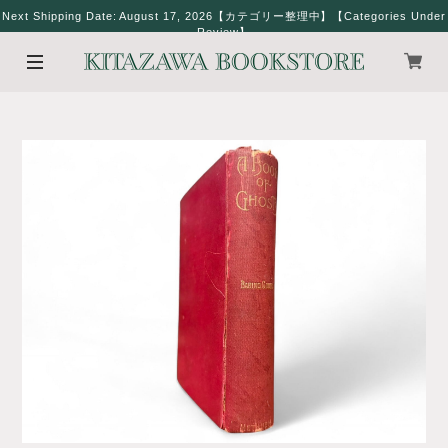
Next Shipping Date: August 17, 2026【カテゴリー整理中】【Categories Under
Review】