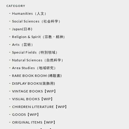
CATEGORY
Humanities（人文）
Social Sciences（社会科学）
Japan(日本)
Religion & Spirit（宗教・精神）
Arts（芸術）
Special Fields（特別領域）
Natural Sciences（自然科学）
Area Studies（地域研究）
RARE BOOK ROOM (稀覯書)
DISPLAY BOOKS(装飾用)
VINTAGE BOOKS【WIP】
VISUAL BOOKS【WIP】
CHIRDREN LITERATURE【WIP】
GOODS【WIP】
ORIGINAL ITEMS【WIP】