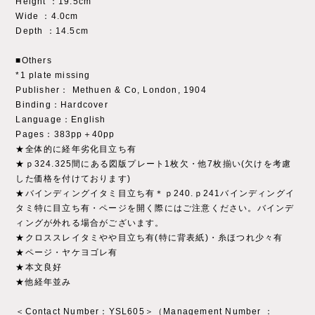
Height ：19.5cm
Wide ：4.0cm
Depth ：14.5cm
■Others
*1 plate missing
Publisher： Methuen & Co, London, 1904
Binding：Hardcover
Language：English
Pages：383pp＋40pp
★全体的に経年劣化目立ち有
★ｐ324.325間にある図版プレート1枚欠・他7枚揃い(欠けを考慮
した価格を付けております)
★バインディングイタミ目立ち有＊ｐ240.ｐ241バインディングイ
タミ特に目立ち有・ページを開く際にはご注意ください。バインデ
ィングが外れる場合がございます。
★クロススレイタミやや目立ち有(特に背表紙)・糸ほつれ少々有
★ページ・ヤケヨゴレ有
★本文良好
★他経年並み
＜Contact Number：YSL605＞（Management Number ：