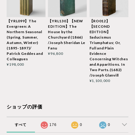
【YRL099】The
【YRL130】【NEW
【RO012】
Evergreen: A
EDITION】The
【SECOND
Northern Seasonal
House by the
EDITION】
(Spring, Summer,
Churchyard (1866)
Saducismus
Autumn, Winter)
/Joseph Sheridan Le
Triumphatus; Or,
(1895-1897)/
Fanu
Full and Plain
Patrick Geddes and
Evidence
¥96,800
Colleagues
Concerning Witches
and Apparitions. In
¥198,000
Two Parts.(1682)
/Joseph Glanvill
¥1,100,000
ショップの評価
すべて
176
0
0