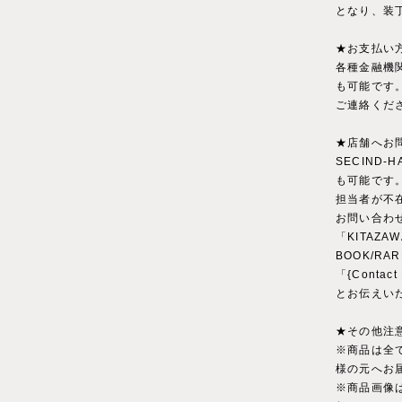
となり、装
★お支払い
各種金融機
も可能です
ご連絡くだ
★店舗へお
SECIND
も可能です
担当者が不
お問い合わ
「KITAZAW
BOOK/RA
「{Conta
とお伝えい
★その他注
※商品は全
様の元へお
※商品画像