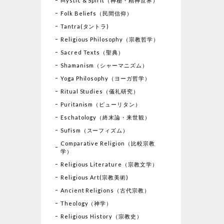
Mystic & Spirit（神秘・精神世界）
Folk Beliefs（民間信仰）
Tantra(タントラ)
Religious Philosophy（宗教哲学）
Sacred Texts（聖典）
Shamanism（シャーマニズム）
Yoga Philosophy（ヨーガ哲学）
Ritual Studies（儀礼研究）
Puritanism（ピューリタン）
Eschatology（終末論・来世観）
Sufism（スーフィズム）
Comparative Religion（比較宗教
学）
Religious Literature（宗教文学）
Religious Art(宗教美術)
Ancient Religions（古代宗教）
Theology（神学）
Religious History（宗教史）