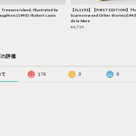
easure Island, Illustrated by
【SL1192】【FIRST EDITION】Th
aughton.(1993) /Robert Louis
Scarecrow and Other Stories(1945
n
de la Mare
¥6,710
プの評価
べて
176
0
0