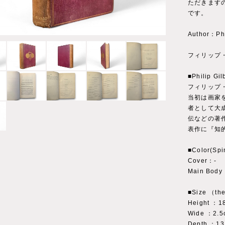
ただきます
です。
Author：Phi
フィリップ
■Philip Gi
フィリップ
当初は画家を
者として大
伝などの著
表作に『知
■Color(Spi
Cover：‐
Main Body
■Size （the
Height ：1
Wide ：2.5
Depth ：13