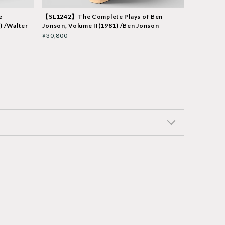
e
【SL1242】The Complete Plays of Ben
) /Walter
Jonson, Volume II(1981) /Ben Jonson
¥30,800