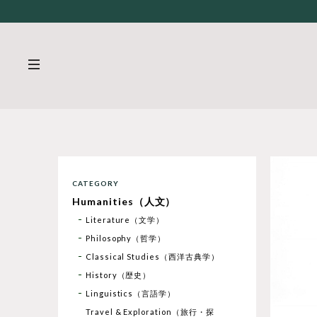
CATEGORY
Humanities（人文）
Literature（文学）
Philosophy（哲学）
Classical Studies（西洋古典学）
History（歴史）
Linguistics（言語学）
Travel & Exploration（旅行・探