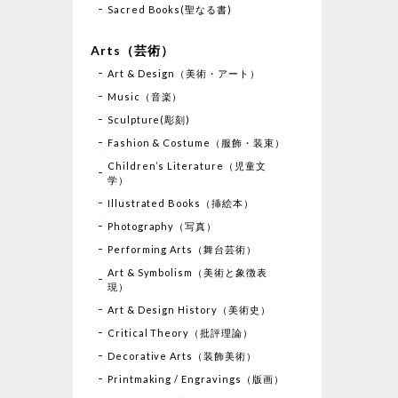
Sacred Books(聖なる書)
Arts（芸術）
Art & Design（美術・アート）
Music（音楽）
Sculpture(彫刻)
Fashion & Costume（服飾・装束）
Children’s Literature（児童文
学）
Illustrated Books（挿絵本）
Photography（写真）
Performing Arts（舞台芸術）
Art & Symbolism（美術と象徴表
現）
Art & Design History（美術史）
Critical Theory（批評理論）
Decorative Arts（装飾美術）
Printmaking / Engravings（版画）