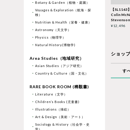
Botany & Garden（植物・庭園）
【SL1163】Tr
Voyages & Exploration（航海・探
Colin McN
検）
Stevenso
Nutrition & Health（栄養・健康）
¥12,496
Astronomy（天文学）
Physics（物理学）
Natural History(博物学)
ショッ
Area Studies（地域研究）
Asian Studies（アジア研究）
す
Country & Culture（国・文化）
RARE BOOK ROOM (稀覯書)
Literature（文学）
Children’s Books (児童書)
Illustrations（挿絵）
Art & Design（美術・アート）
Sociology & History（社会学・史
学）