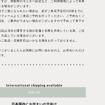
ますが、閲覧時のモニター設定など、ご利用環境によって本来
なる場合がございます。
頭でご覧になられたい場合は、必ずご来店予定日3日前までに
せフォームよりご来店ご予約を行ってください。ご予約なくご
場合、ご案内ができない場合がございますので予めご了承下さ
商品は当社が運営する他の店舗と在庫を共有している為、ご注
・欠品している場合がございます。
のご返品・交換対応はいかなる場合も行っておりません。
がございましたらお気軽にお問い合わせの上、お求めいただけ
です。
＊＊＊＊＊＊＊＊＊＊＊＊＊＊＊＊＊＊＊＊＊＊＊＊＊＊＊＊
＊
International shipping available
Sold out
日本国内にお住まいの方向け