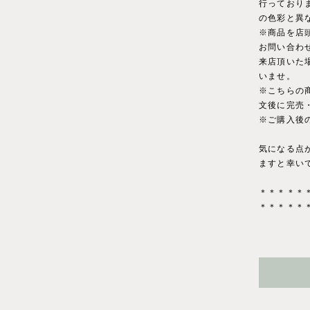
行っており
の色彩と異
※商品を店
お問い合わ
来店頂いた
いませ。
※こちらの
文後に完売
※ご購入後
気になる点
ますと幸い
＊＊＊＊＊
＊＊＊＊＊