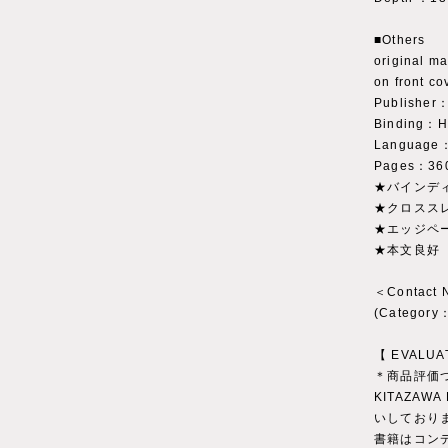
■Others
original mar
on front cov
Publisher
Binding：H
Language：
Pages：36
★バインデ
★クロスス
★エッジペ
★本文良好
＜Contact
(Catego
【 EVALUA
＊商品評価
KITAZAWA
いしており
書籍はコン