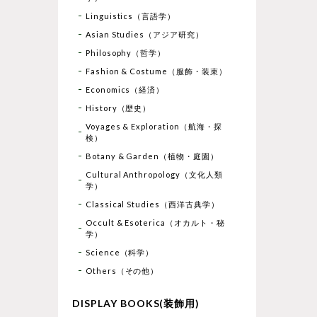
Linguistics（言語学）
Asian Studies（アジア研究）
Philosophy（哲学）
Fashion & Costume（服飾・装束）
Economics（経済）
History（歴史）
Voyages & Exploration（航海・探
検）
Botany & Garden（植物・庭園）
Cultural Anthropology（文化人類
学）
Classical Studies（西洋古典学）
Occult & Esoterica（オカルト・秘
学）
Science（科学）
Others（その他）
DISPLAY BOOKS(装飾用)