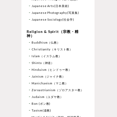
Japanese Arts(日本美術)
Japanese Photography(写真集)
Japanese Sociology(社会学)
Religion & Spirit（宗教・精
神）
Buddhism（仏教）
Christianity（キリスト教）
Islam（イスラム教）
Shinto（神道）
Hinduism（ヒンドゥー教）
Jainism（ジャイナ教）
Manichaeism（マニ教）
Zoroastrianism（ゾロアスター教）
Judaism（ユダヤ教）
Bon (ボン教)
Taoism(道教)