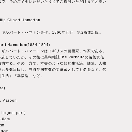
ので、予めご了承いただいたうえでご検討いただけますと幸い
lip Gilbert Hamerton
・ギルバート・ハマトン著作。1866年刊行、第2版改訂版。
lbert Hamerton(1834-1894)
・ギルバート・ハマートンはイギリスの芸術家、作家である。
志していたが、その後は美術雑誌The Portfolioの編集責任
成功する。その一方で、本書のような知的生活論、随筆、人物
作も多数出版し、当時英国有数の文筆家としても名をなす。代
的生活』『幸福論』など。
ne)
：Maroon
 largest part）
8.0cm
cm
.0cm