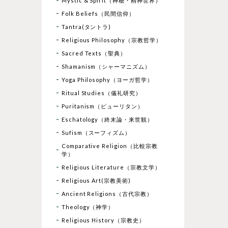
Mystic & Spirit（神秘・精神世界）
Folk Beliefs（民間信仰）
Tantra(タントラ)
Religious Philosophy（宗教哲学）
Sacred Texts（聖典）
Shamanism（シャーマニズム）
Yoga Philosophy（ヨーガ哲学）
Ritual Studies（儀礼研究）
Puritanism（ピューリタン）
Eschatology（終末論・来世観）
Sufism（スーフィズム）
Comparative Religion（比較宗教
学）
Religious Literature（宗教文学）
Religious Art(宗教美術)
Ancient Religions（古代宗教）
Theology（神学）
Religious History（宗教史）