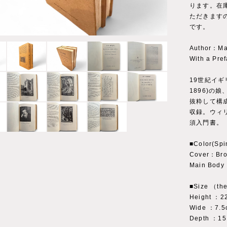
ります。在
ただきます
です。
Author：Ma
With a Pre
19世紀イギ
1896)の
抜粋して構
収録。ウィ
須入門書。
■Color(Spi
Cover：Br
Main Body
■Size （the
Height ：2
Wide ：7.5
Depth ：15