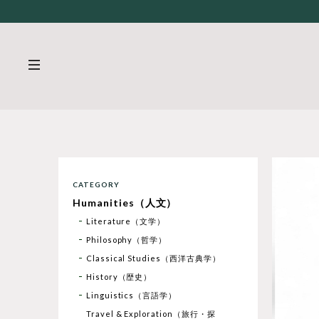
CATEGORY
Humanities（人文）
Literature（文学）
Philosophy（哲学）
Classical Studies（西洋古典学）
History（歴史）
Linguistics（言語学）
Travel & Exploration（旅行・探