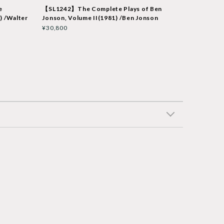
e
【SL1242】The Complete Plays of Ben
) /Walter
Jonson, Volume II(1981) /Ben Jonson
¥30,800