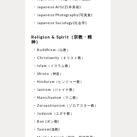
Japanese Arts(日本美術)
Japanese Photography(写真集)
Japanese Sociology(社会学)
Religion & Spirit（宗教・精
神）
Buddhism（仏教）
Christianity（キリスト教）
Islam（イスラム教）
Shinto（神道）
Hinduism（ヒンドゥー教）
Jainism（ジャイナ教）
Manichaeism（マニ教）
Zoroastrianism（ゾロアスター教）
Judaism（ユダヤ教）
Bon (ボン教)
Taoism(道教)