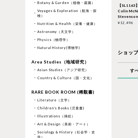
Botany & Garden（植物・庭園）
【SL1163】Tr
Voyages & Exploration（航海・探
Colin McN
検）
Stevenso
¥12,496
Nutrition & Health（栄養・健康）
Astronomy（天文学）
Physics（物理学）
Natural History(博物学)
ショッ
Area Studies（地域研究）
Asian Studies（アジア研究）
す
Country & Culture（国・文化）
RARE BOOK ROOM (稀覯書)
Literature（文学）
Children’s Books (児童書)
Illustrations（挿絵）
Art & Design（美術・アート）
Sociology & History（社会学・史
学）