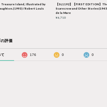
easure Island, Illustrated by
【SL1192】【FIRST EDITION】Th
aughton.(1993) /Robert Louis
Scarecrow and Other Stories(1945
n
de la Mare
¥6,710
プの評価
べて
176
0
0