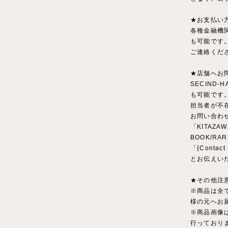
★お支払い
各種金融機
も可能です
ご連絡くだ
★店舗へお
SECIND
も可能です
担当者が不
お問い合わ
「KITAZAW
BOOK/RA
「{Conta
とお伝えい
★その他注
※商品は全
様の元へお
※商品画像
行っており