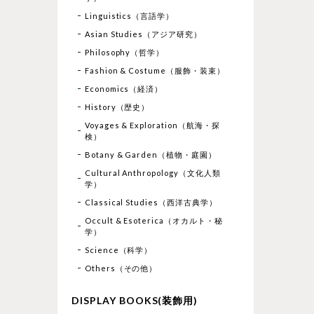
Linguistics（言語学）
Asian Studies（アジア研究）
Philosophy（哲学）
Fashion & Costume（服飾・装束）
Economics（経済）
History（歴史）
Voyages & Exploration（航海・探
検）
Botany & Garden（植物・庭園）
Cultural Anthropology（文化人類
学）
Classical Studies（西洋古典学）
Occult & Esoterica（オカルト・秘
学）
Science（科学）
Others（その他）
DISPLAY BOOKS(装飾用)