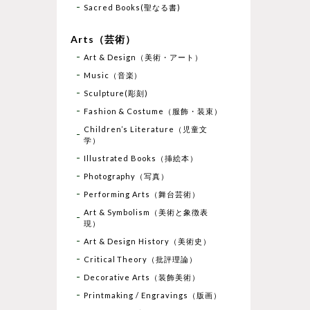
Sacred Books(聖なる書)
Arts（芸術）
Art & Design（美術・アート）
Music（音楽）
Sculpture(彫刻)
Fashion & Costume（服飾・装束）
Children’s Literature（児童文
学）
Illustrated Books（挿絵本）
Photography（写真）
Performing Arts（舞台芸術）
Art & Symbolism（美術と象徴表
現）
Art & Design History（美術史）
Critical Theory（批評理論）
Decorative Arts（装飾美術）
Printmaking / Engravings（版画）