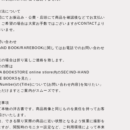
方法について
関にてお振込み・公費・店頭にて商品を確認後などでお支払い
。ご希望の場合は大変お手数ではございますがCONTACTより
さいませ。
問い合わせ
-HAND BOOK/RAREBOOKに関してはお電話でのお問い合わせ
。
在の場合は折り返しご連絡を致します。
せの際は
A BOOKSTORE online stiore内のSECIND-HAND
RE BOOKSを見た」
ct Number}の{Title}について{お問い合わせ内容}を知りたい」
ただけますとご案内がスムーズです。
意事項
て本物の洋古書です。商品画像と同じものを責任を持ってお客
届けいたします。
は、できる限り実際の商品に近い状態となるよう慎重に撮影を
ますが、閲覧時のモニター設定など、ご利用環境によって本来