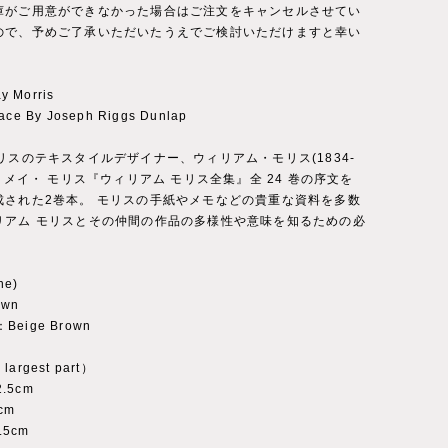
庫がご用意ができなかった場合はご注文をキャンセルさせてい
ので、予めご了承いただいたうえでご検討いただけますと幸い
y Morris
face By Joseph Riggs Dunlap
リスのテキスタイルデザイナー、ウィリアム・モリス(1834-
娘、メイ・ モリス『ウィリアム モリス全集』全 24 巻の序文を
成された2巻本。 モリスの手紙やメモなどの貴重な資料を多数
リアム モリスとその仲間の作品の多様性や意味を知るための必
ne)
own
：Beige Brown
 largest part）
2.5cm
cm
.5cm