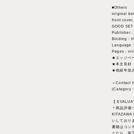
■Others
original be
front cover
GOOD SET
Publisher：
Binding：H
Language：
Pages：viii
★エッジペ
★本文良好
★他経年並
＜Contact
(Catego
【 EVALUA
＊商品評価
KITAZAWA
いしており
書籍はコン
となり、装