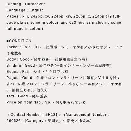
Binding：Hardcover
Language：English
Pages：xiii, 242pp. xv, 224pp. xiv, 226pp. x, 214pp.(79 full-
page plates some in colour, and 623 figures including some
full-page in colour)
■CONDITION
Jacket : Fair - スレ・使用感・シミ・ヤケ有／小さなヤブレ・イタ
ミ複数有
Body : Good - 経年並み(一部使用感目立ち有)
Binding : Good - 経年並み(一部インナーヒンジ一部剝離有)
Edges : Fair - シミ・ヤケ目立ち有
Pages : Good - 各巻フロントフライリーフに印有／Vol.Ⅱを除く
すべての巻フロントフライリーフに小さなシール有／シミ・ヤケ有
(一部目立ち有)／他良好
Text : Good - 経年並み
Price on front flap：No. - 切り取られている
＜Contact Number：SH121＞（Management Number：
260626）(Category：英国史／生活史／挿絵本)