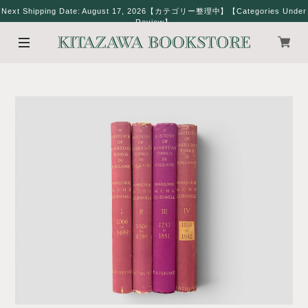
Next Shipping Date: August 17, 2026【カテゴリー整理中】【Categories Under
Review】