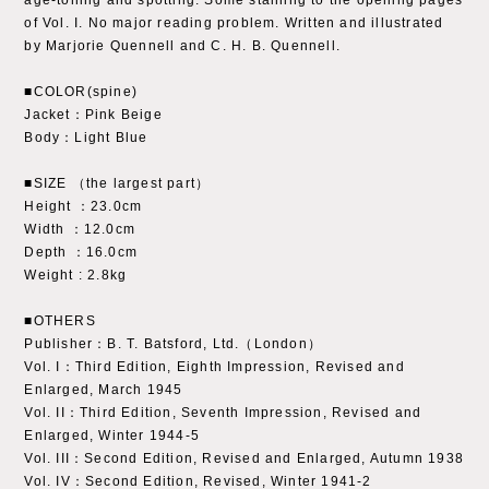
of Vol. I. No major reading problem. Written and illustrated
by Marjorie Quennell and C. H. B. Quennell.
■COLOR(spine)
Jacket：Pink Beige
Body：Light Blue
■SIZE （the largest part）
Height ：23.0cm
Width ：12.0cm
Depth ：16.0cm
Weight : 2.8kg
■OTHERS
Publisher：B. T. Batsford, Ltd.（London）
Vol. I：Third Edition, Eighth Impression, Revised and
Enlarged, March 1945
Vol. II：Third Edition, Seventh Impression, Revised and
Enlarged, Winter 1944-5
Vol. III：Second Edition, Revised and Enlarged, Autumn 1938
Vol. IV：Second Edition, Revised, Winter 1941-2