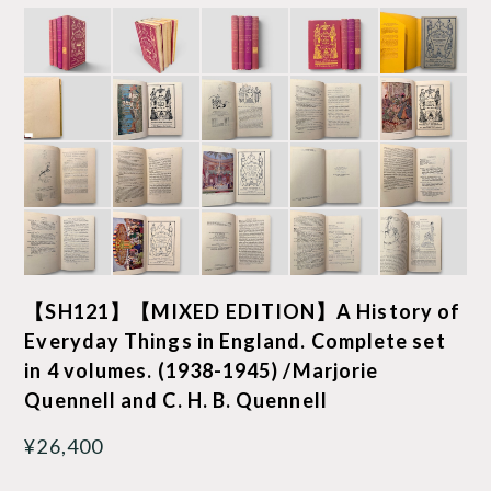
【SH121】【MIXED EDITION】A History of
Everyday Things in England. Complete set
in 4 volumes. (1938-1945) /Marjorie
Quennell and C. H. B. Quennell
¥26,400