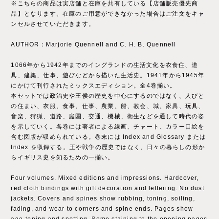
※こちらの商品は実店舗と在庫を共有している【店舗販売優先商
品】となります。在庫のご用意ができなかった場合はご注文をキャ
ンセルさせていただきます。
AUTHOR：Marjorie Quennell and C. H. B. Quennell
1066年から1942年までのイングランドの生活文化を衣食住、道
具、建築、仕事、遊びなどから描いた生活史。1941年から1945年
にかけて刊行されたミックスエディション。全4巻揃い。
本セットでは政治史や王侯の歴史を中心にするのではなく、人びと
の住まい、衣服、食事、仕事、農業、船、教会、城、家具、玩具、
音楽、狩猟、道路、庭園、交通、機械、衛生などを通して時代の姿
を示していく。各巻には著者による線画、チャート、カラー口絵を
含む図版が収められている。巻末には Index and Glossary または
Index を収録する。王や戦争の歴史ではなく、日々の暮らしの形か
らイギリス史を知るための一揃い。
Four volumes. Mixed editions and impressions. Hardcover,
red cloth bindings with gilt decoration and lettering. No dust
jackets. Covers and spines show rubbing, toning, soiling,
fading, and wear to corners and spine ends. Pages show
age-toning and spotting. Some staining to the opening pages