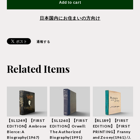
Add to cart
日本国内にお住まいの方向け
通報する
Related Items
【SL1249】【FIRST
【SL1260】【FIRST
【RL189】【FIRST
EDITION】Ambrose
EDITION】Orwell:
EDITION】【FIRST
Bierce: A
The Authorized
PRINTING】Franny
Biography(1967)
Biography(1991)
and Zooey(1961) /J.