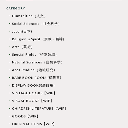
CATEGORY
Humanities（人文）
Social Sciences（社会科学）
Japan(日本)
Religion & Spirit（宗教・精神）
Arts（芸術）
Special Fields（特別領域）
Natural Sciences（自然科学）
Area Studies（地域研究）
RARE BOOK ROOM (稀覯書)
DISPLAY BOOKS(装飾用)
VINTAGE BOOKS【WIP】
VISUAL BOOKS【WIP】
CHIRDREN LITERATURE【WIP】
GOODS【WIP】
ORIGINAL ITEMS【WIP】