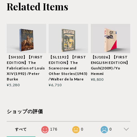
Related Items
【SH102】【FIRST
【SL1192】【FIRST
【SJ1026】【FIRST
EDITION】The
EDITION】The
ENGLISH EDITION】
Fabrication of Louis
Scarecrow and
Gush(2009) /Yo
XIV(1992) /Peter
Other Stories(1945)
Hemmi
Burke
/Walter de la Mare
¥8,800
¥5,280
¥6,710
ショップの評価
すべて
176
0
0