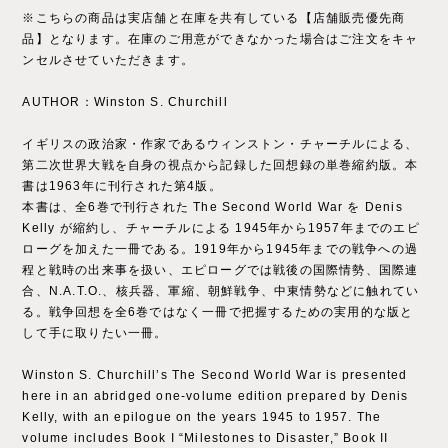
※こちらの商品は実店舗と在庫を共有している【店舗販売優先商
品】となります。在庫のご用意ができなかった場合はご注文をキャ
ンセルさせていただきます。
AUTHOR：Winston S. Churchill
イギリスの政治家・作家であるウィンストン・チャーチルによる、
第二次世界大戦を自身の視点から記録した回想録の単巻縮約版。本
書は1963年に刊行された第4版。
本書は、全6巻で刊行された The Second World War を Denis
Kelly が縮約し、チャーチルによる 1945年から1957年までのエピ
ローグを加えた一冊である。1919年から1945年までの戦争への過
程と戦時の出来事を扱い、エピローグでは戦後の国際情勢、国際連
合、N.A.T.O.、核兵器、軍縮、朝鮮戦争、中東情勢などに触れてい
る。戦争回想を全6巻ではなく一冊で把握するための実用的な版と
して手に取りたい一冊。
Winston S. Churchill’s The Second World War is presented
here in an abridged one-volume edition prepared by Denis
Kelly, with an epilogue on the years 1945 to 1957. The
volume includes Book I “Milestones to Disaster,” Book II