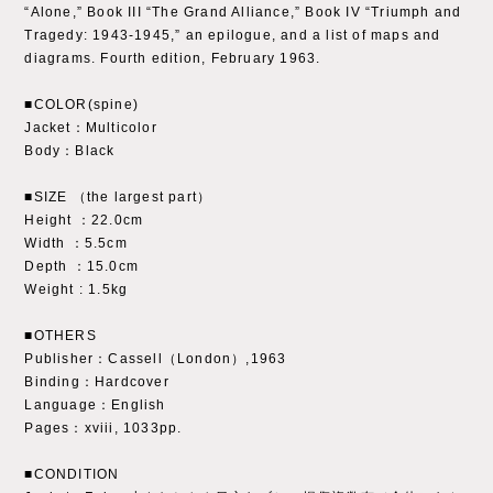
“Alone,” Book III “The Grand Alliance,” Book IV “Triumph and
Tragedy: 1943-1945,” an epilogue, and a list of maps and
diagrams. Fourth edition, February 1963.
■COLOR(spine)
Jacket：Multicolor
Body：Black
■SIZE （the largest part）
Height ：22.0cm
Width ：5.5cm
Depth ：15.0cm
Weight : 1.5kg
■OTHERS
Publisher：Cassell（London）,1963
Binding：Hardcover
Language：English
Pages：xviii, 1033pp.
■CONDITION