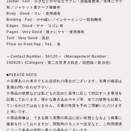
Jacket : Fair - 小さなとやや目立ヤブレ・損傷複数有／全体にヤケ
有／ジャケット裏テープ補修有
Body : Good - スレ・使用感有
Binding : Fair - やや緩い／インナーヒンジ一部剝離有
Edges : Good - ヤケ・ヨゴレ有
Pages : Very Good - 僅かにヤケ・使用感有
Text : Very Good - 良好
Price on front flap：Yes. - 有
＜Contact Number：SH120＞（Management Number：
260626）(Category：第二次世界大戦史／回想録／政治史)
■PLEASE NOTE
※在庫ありの表示でもお品切れの場合がございます。在庫の確認は
直接お問い合わせ下さい。
※商品の状態などは私どもの定めた基準に応じて特記すべき事項を
記載しております。僅かな書き込みやキズ等、全ての状態を記載し
ているわけではありません。古書の性質を予めご理解いただけます
と幸いです。
※商品画像は、できる限り実際の商品に近い状態となるよう慎重に
撮影を行っておりますが、閲覧時のモニター設定など、ご利用環境
によって本来の色彩と異なる場合がございます。