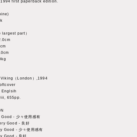
 1994 first paperback edition.
ine)
k
 largest part）
2.0cm
0cm
.0cm
0kg
：Viking（London）,1994
ftcover
Englsih
ii, 655pp.
ON
ery Good - 少々使用感有
Very Good - 良好
Very Good - 少々使用感有
ry Good - 良好