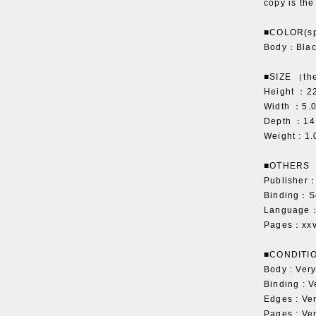
copy is the
■COLOR(sp
Body：Blac
■SIZE （the
Height ：2
Width ：5.
Depth ：14
Weight : 1.
■OTHERS
Publisher
Binding：So
Language：
Pages：xxvi
■CONDITI
Body : V
Binding : 
Edges : 
Pages : Ve