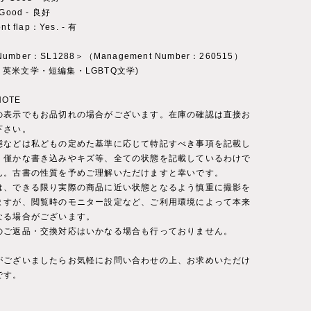
y Good - 良好
ont flap：Yes. - 有
 Number：SL1288＞（Management Number：260515）
ry：英米文学・短編集・LGBTQ文学)
NOTE
の表示でもお品切れの場合がございます。在庫の確認は直接お
下さい。
態などは私どもの定めた基準に応じて特記すべき事項を記載し
。僅かな書き込みやキズ等、全ての状態を記載しているわけで
ん。古書の性質を予めご理解いただけますと幸いです。
は、できる限り実際の商品に近い状態となるよう慎重に撮影を
ますが、閲覧時のモニター設定など、ご利用環境によって本来
なる場合がございます。
のご返品・交換対応はいかなる場合も行っておりません。
がございましたらお気軽にお問い合わせの上、お求めいただけ
です。