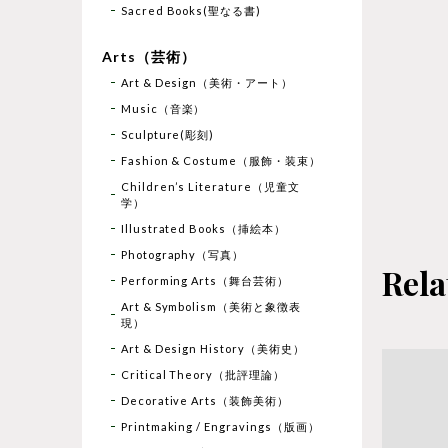
Sacred Books(聖なる書)
Arts（芸術）
Art & Design（美術・アート）
Music（音楽）
Sculpture(彫刻)
Fashion & Costume（服飾・装束）
Children’s Literature（児童文
学）
Illustrated Books（挿絵本）
Photography（写真）
Rela
Performing Arts（舞台芸術）
Art & Symbolism（美術と象徴表
現）
Art & Design History（美術史）
Critical Theory（批評理論）
Decorative Arts（装飾美術）
Printmaking / Engravings（版画）