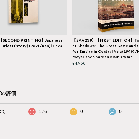
【SECOND PRINTING】Japanese
【SAA239】【FIRST EDITION】To
A Brief History(1982) /Kenji Toda
of Shadows: The Great Game and t
for Empire in Central Asia(1999) /K
Meyer and Shareen Blair Brysac
¥4,950
プの評価
べて
176
0
0