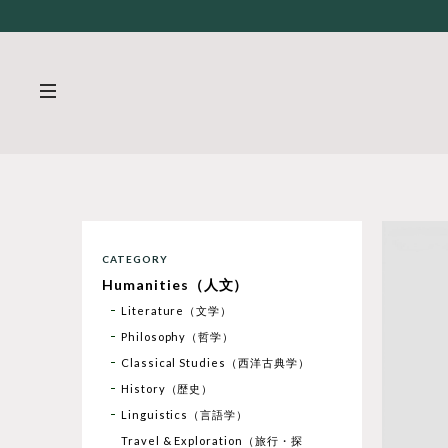
CATEGORY
Humanities（人文）
Literature（文学）
Philosophy（哲学）
Classical Studies（西洋古典学）
History（歴史）
Linguistics（言語学）
Travel & Exploration（旅行・探