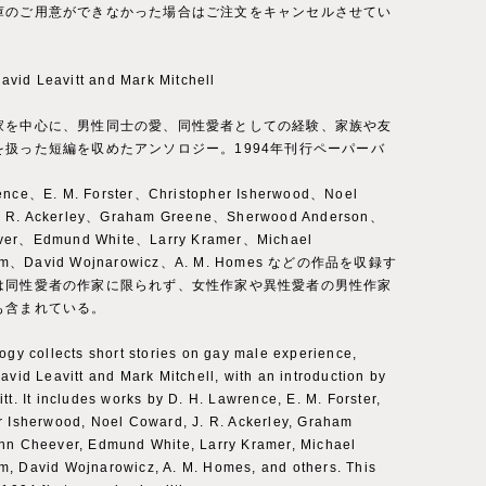
庫のご用意ができなかった場合はご注文をキャンセルさせてい
。
id Leavitt and Mark Mitchell
家を中心に、男性同士の愛、同性愛者としての経験、家族や友
を扱った短編を収めたアンソロジー。1994年刊行ペーパーバ
。
ence、E. M. Forster、Christopher Isherwood、Noel
 R. Ackerley、Graham Greene、Sherwood Anderson、
ver、Edmund White、Larry Kramer、Michael
am、David Wojnarowicz、A. M. Homes などの作品を収録す
は同性愛者の作家に限られず、女性作家や異性愛者の男性作家
も含まれている。
ogy collects short stories on gay male experience,
avid Leavitt and Mark Mitchell, with an introduction by
tt. It includes works by D. H. Lawrence, E. M. Forster,
r Isherwood, Noel Coward, J. R. Ackerley, Graham
hn Cheever, Edmund White, Larry Kramer, Michael
, David Wojnarowicz, A. M. Homes, and others. This