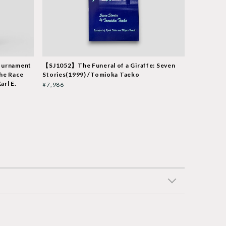
urnament
【SJ1052】The Funeral of a Giraffe: Seven
he Race
Stories(1999) /Tomioka Taeko
arl E.
¥7,986