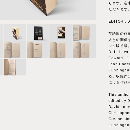
ります。在
ただきます
EDITOR：Dav
英語圏の作
人との関係
ック版初版
D. H. Lawr
Coward、J.
John Chee
Cunningh
る。収録作
による作品
This anthol
edited by D
David Leavi
Christophe
Greene, Jo
Cunningham