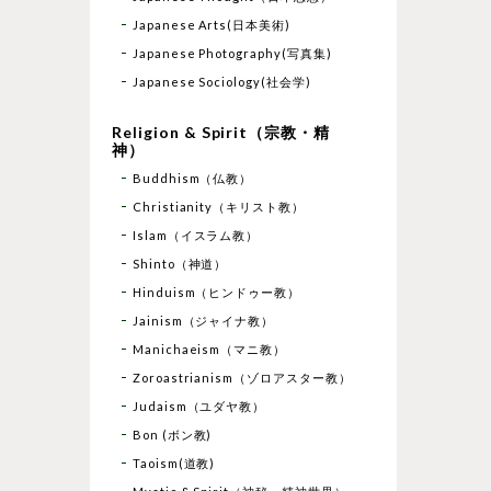
Japanese Arts(日本美術)
Japanese Photography(写真集)
Japanese Sociology(社会学)
Religion & Spirit（宗教・精
神）
Buddhism（仏教）
Christianity（キリスト教）
Islam（イスラム教）
Shinto（神道）
Hinduism（ヒンドゥー教）
Jainism（ジャイナ教）
Manichaeism（マニ教）
Zoroastrianism（ゾロアスター教）
Judaism（ユダヤ教）
Bon (ボン教)
Taoism(道教)