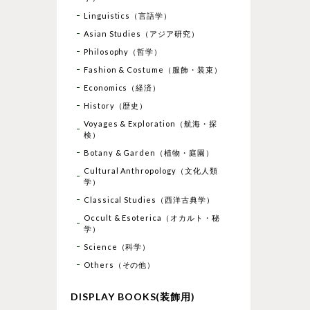
Linguistics（言語学）
Asian Studies（アジア研究）
Philosophy（哲学）
Fashion & Costume（服飾・装束）
Economics（経済）
History（歴史）
Voyages & Exploration（航海・探
検）
Botany & Garden（植物・庭園）
Cultural Anthropology（文化人類
学）
Classical Studies（西洋古典学）
Occult & Esoterica（オカルト・秘
学）
Science（科学）
Others（その他）
DISPLAY BOOKS(装飾用)