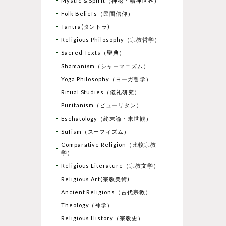
Mystic & Spirit（神秘・精神世界）
Folk Beliefs（民間信仰）
Tantra(タントラ)
Religious Philosophy（宗教哲学）
Sacred Texts（聖典）
Shamanism（シャーマニズム）
Yoga Philosophy（ヨーガ哲学）
Ritual Studies（儀礼研究）
Puritanism（ピューリタン）
Eschatology（終末論・来世観）
Sufism（スーフィズム）
Comparative Religion（比較宗教
学）
Religious Literature（宗教文学）
Religious Art(宗教美術)
Ancient Religions（古代宗教）
Theology（神学）
Religious History（宗教史）