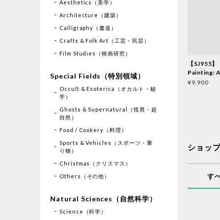
Aesthetics（美学）
Architecture（建築）
Calligraphy（書道）
Crafts & Folk Art（工芸・民芸）
Film Studies（映画研究）
【SJ955】
Painting: 
Special Fields（特別領域）
¥9,900
Occult & Esoterica（オカルト・秘
学）
Ghosts & Supernatural（怪異・超
自然）
Food / Cookery（料理）
Sports & Vehicles（スポーツ・乗
ショッ
り物）
Christmas（クリスマス）
す
Others（その他）
Natural Sciences（自然科学）
Science（科学）