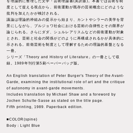
を理論的に整理した文学・芸術理論書(英訳版)。本書では芸術を制
度として捉える視点から、前衛運動が既存の芸術概念にどのような
批判を加えたかが検討される。
議論は理論的枠組みの提示から始まり、カントやシラーの美学を背
景にしながら、ブルジョワ社会における芸術の自律性とその限界が
論じられる。さらにダダ、シュルレアリスムなどの前衛運動が対象
とされ、芸術と社会の関係がどのように再構成されるかが具体的に
示される。前衛芸術を制度として理解するための理論的基盤となる
一冊。
シリーズ「Theory and History of Literature」の一冊として収
録。1989年刊行第5刷ペーパーバッグ版。
An English translation of Peter Burger's Theory of the Avant-
Garde, examining the institutional role of art and the critique
of autonomy in avant-garde movements.
Includes translation by Michael Shaw and a foreword by
Jochen Schulte-Sasse as stated on the title page.
Fifth printing, 1989. Paperback edition.
■COLOR(spine)
Body：Light Blue