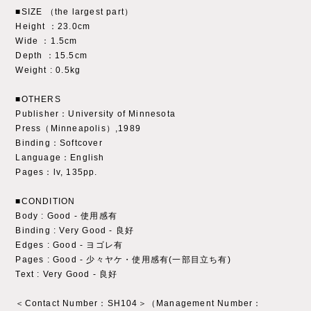
■SIZE （the largest part）
Height ：23.0cm
Wide ：1.5cm
Depth ：15.5cm
Weight : 0.5kg
■OTHERS
Publisher：University of Minnesota
Press（Minneapolis）,1989
Binding：Softcover
Language：English
Pages：lv, 135pp.
■CONDITION
Body : Good - 使用感有
Binding : Very Good - 良好
Edges : Good - ヨゴレ有
Pages : Good - 少々ヤケ・使用感有(一部目立ち有)
Text : Very Good - 良好
＜Contact Number：SH104＞（Management Number：