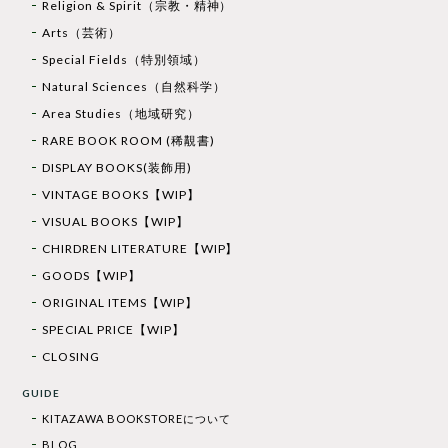
Religion & Spirit（宗教・精神）
Arts（芸術）
Special Fields（特別領域）
Natural Sciences（自然科学）
Area Studies（地域研究）
RARE BOOK ROOM (稀覯書)
DISPLAY BOOKS(装飾用)
VINTAGE BOOKS【WIP】
VISUAL BOOKS【WIP】
CHIRDREN LITERATURE【WIP】
GOODS【WIP】
ORIGINAL ITEMS【WIP】
SPECIAL PRICE【WIP】
CLOSING
GUIDE
KITAZAWA BOOKSTOREについて
BLOG