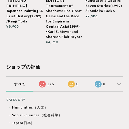
【SECOND
EDITION】
Funeral of a Giraffe:
PRINTING】
Tournament of
Seven Stories(1999)
Japanese Painting: A
Shadows: The Great
/Tomioka Taeko
Brief History(1982)
Game and the Race
¥7,986
/Kenji Toda
for Empire in
Central Asia(1999)
¥9,900
/Karl E. Meyer and
Shareen Blair Brysac
¥4,950
ショップの評価
すべて
176
0
0
CATEGORY
Humanities（人文）
Social Sciences（社会科学）
Japan(日本)