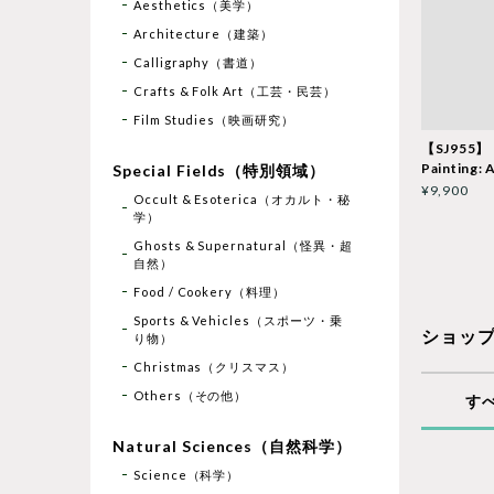
Aesthetics（美学）
Architecture（建築）
Calligraphy（書道）
Crafts & Folk Art（工芸・民芸）
Film Studies（映画研究）
【SJ955】
Painting: 
Special Fields（特別領域）
¥9,900
Occult & Esoterica（オカルト・秘
学）
Ghosts & Supernatural（怪異・超
自然）
Food / Cookery（料理）
Sports & Vehicles（スポーツ・乗
ショッ
り物）
Christmas（クリスマス）
Others（その他）
す
Natural Sciences（自然科学）
Science（科学）