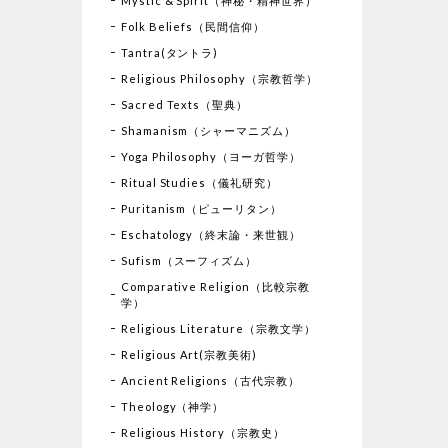
Mystic & Spirit（神秘・精神世界）
Folk Beliefs（民間信仰）
Tantra(タントラ)
Religious Philosophy（宗教哲学）
Sacred Texts（聖典）
Shamanism（シャーマニズム）
Yoga Philosophy（ヨーガ哲学）
Ritual Studies（儀礼研究）
Puritanism（ピューリタン）
Eschatology（終末論・来世観）
Sufism（スーフィズム）
Comparative Religion（比較宗教
学）
Religious Literature（宗教文学）
Religious Art(宗教美術)
Ancient Religions（古代宗教）
Theology（神学）
Religious History（宗教史）