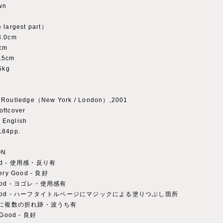
wn
 largest part）
3.0cm
cm
.5cm
5kg
：Routledge（New York / London）,2001
ftcover
English
184pp.
ON
ood - 使用感・反り有
Very Good - 良好
Good - ヨゴレ・使用感有
: Good - ハーフタイトルページにマジックによる塗りつぶし箇所
白に複数の折れ跡・波うち有
y Good - 良好