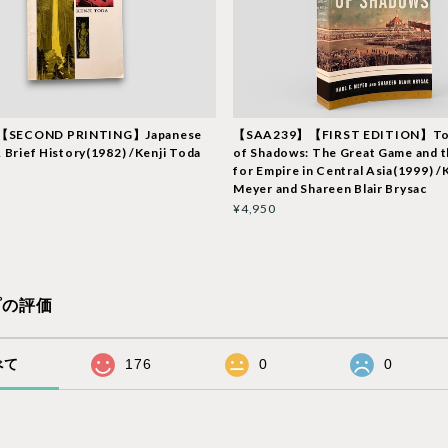
【SECOND PRINTING】Japanese
【SAA239】【FIRST EDITION】To
A Brief History(1982) /Kenji Toda
of Shadows: The Great Game and t
for Empire in Central Asia(1999) /K
Meyer and Shareen Blair Brysac
¥4,950
プの評価
べて
176
0
0