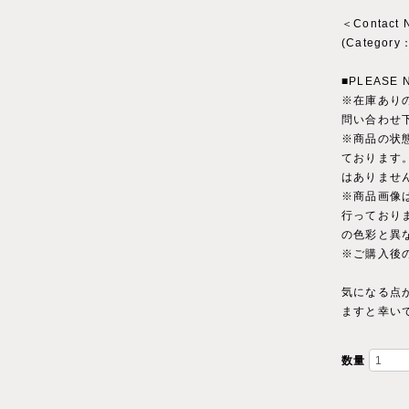
＜Contact
(Categ
■PLEASE 
※在庫あり
問い合わせ
※商品の状
ております
はありませ
※商品画像
行っており
の色彩と異
※ご購入後
気になる点
ますと幸い
数量