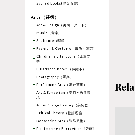
Sacred Books(聖なる書)
Arts（芸術）
Art & Design（美術・アート）
Music（音楽）
Sculpture(彫刻)
Fashion & Costume（服飾・装束）
Children’s Literature（児童文
学）
Illustrated Books（挿絵本）
Photography（写真）
Rela
Performing Arts（舞台芸術）
Art & Symbolism（美術と象徴表
現）
Art & Design History（美術史）
Critical Theory（批評理論）
Decorative Arts（装飾美術）
Printmaking / Engravings（版画）