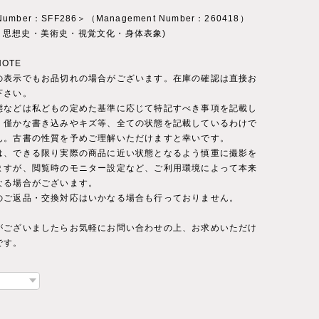
 Number：SFF286＞（Management Number：260418）
ory：思想史・美術史・視覚文化・身体表象)
NOTE
の表示でもお品切れの場合がございます。在庫の確認は直接お
下さい。
態などは私どもの定めた基準に応じて特記すべき事項を記載し
。僅かな書き込みやキズ等、全ての状態を記載しているわけで
ん。古書の性質を予めご理解いただけますと幸いです。
は、できる限り実際の商品に近い状態となるよう慎重に撮影を
ますが、閲覧時のモニター設定など、ご利用環境によって本来
なる場合がございます。
のご返品・交換対応はいかなる場合も行っておりません。
がございましたらお気軽にお問い合わせの上、お求めいただけ
です。