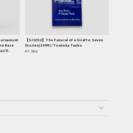
urnament
【SJ1052】The Funeral of a Giraffe: Seven
he Race
Stories(1999) /Tomioka Taeko
arl E.
¥7,986