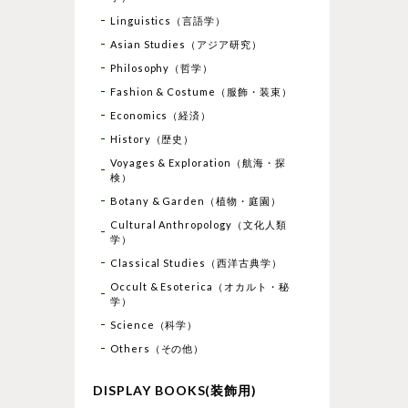
Linguistics（言語学）
Asian Studies（アジア研究）
Philosophy（哲学）
Fashion & Costume（服飾・装束）
Economics（経済）
History（歴史）
Voyages & Exploration（航海・探
検）
Botany & Garden（植物・庭園）
Cultural Anthropology（文化人類
学）
Classical Studies（西洋古典学）
Occult & Esoterica（オカルト・秘
学）
Science（科学）
Others（その他）
DISPLAY BOOKS(装飾用)