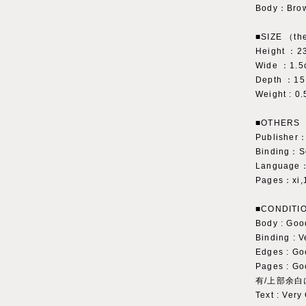
Body：Bro
■SIZE （the
Height ：2
Wide ：1.5
Depth ：15
Weight : 0.
■OTHERS
Publisher
Binding：So
Language：
Pages：xi,
■CONDITI
Body : G
Binding : 
Edges : 
Pages 
有/上部余
Text : Ver