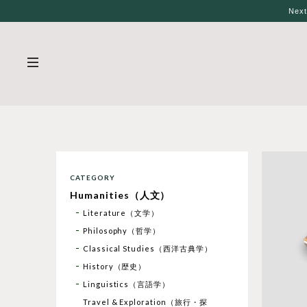
Nex
CATEGORY
Humanities（人文）
Literature（文学）
Philosophy（哲学）
Classical Studies（西洋古典学）
History（歴史）
Linguistics（言語学）
Travel & Exploration（旅行・探