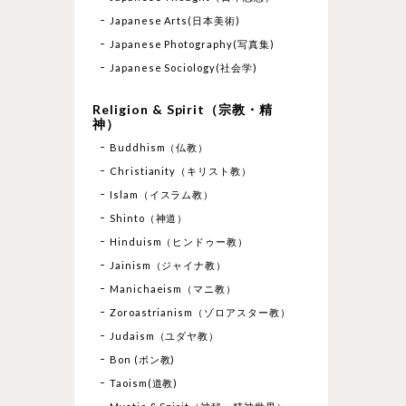
Japanese Arts(日本美術)
Japanese Photography(写真集)
Japanese Sociology(社会学)
Religion & Spirit（宗教・精
神）
Buddhism（仏教）
Christianity（キリスト教）
Islam（イスラム教）
Shinto（神道）
Hinduism（ヒンドゥー教）
Jainism（ジャイナ教）
Manichaeism（マニ教）
Zoroastrianism（ゾロアスター教）
Judaism（ユダヤ教）
Bon (ボン教)
Taoism(道教)