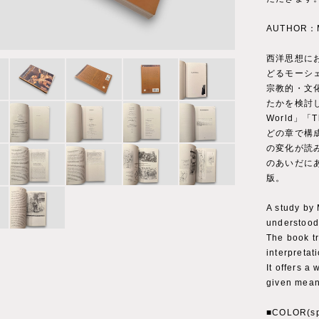
AUTHOR：M
西洋思想に
どるモーシ
宗教的・文
たかを検討している
World」「Th
どの章で構
の変化が読
のあいだに
版。
A study by
understood
The book tr
interpretat
It offers a
given meani
■COLOR(sp