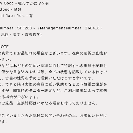
Very Good - 極わずかにヤケ有
y Good - 良好
ont flap：Yes. - 有
 Number：SFF283＞（Management Number：260418）
ry：思想・美学・政治哲学)
NOTE
の表示でもお品切れの場合がございます。在庫の確認は直接お
下さい。
態などは私どもの定めた基準に応じて特記すべき事項を記載し
。僅かな書き込みやキズ等、全ての状態を記載しているわけで
ん。古書の性質を予めご理解いただけますと幸いです。
は、できる限り実際の商品に近い状態となるよう慎重に撮影を
ますが、閲覧時のモニター設定など、ご利用環境によって本来
なる場合がございます。
のご返品・交換対応はいかなる場合も行っておりません。
がございましたらお気軽にお問い合わせの上、お求めいただけ
です。