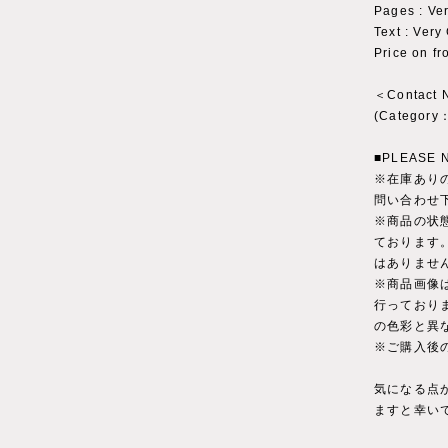
Pages : 
Text : Ver
Price on fr
＜Contact
(Catego
■PLEASE 
※在庫あり
問い合わせ
※商品の状
ております
はありませ
※商品画像
行っており
の色彩と異
※ご購入後
気になる点
ますと幸い