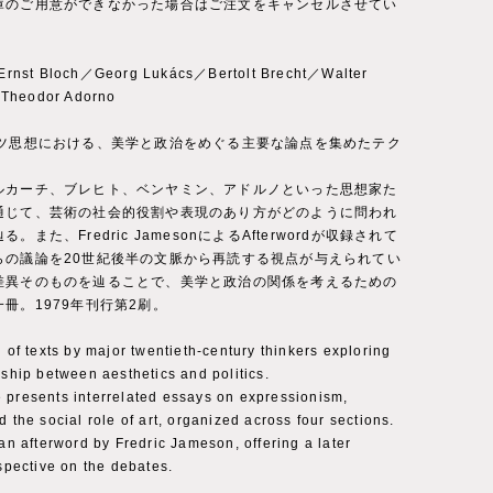
庫のご用意ができなかった場合はご注文をキャンセルさせてい
。
nst Bloch／Georg Lukács／Bertolt Brecht／Walter
Theodor Adorno
イツ思想における、美学と政治をめぐる主要な論点を集めたテク
ルカーチ、ブレヒト、ベンヤミン、アドルノといった思想家た
通じて、芸術の社会的役割や表現のあり方がどのように問われ
。また、Fredric JamesonによるAfterwordが収録されて
らの議論を20世紀後半の文脈から再読する視点が与えられてい
差異そのものを辿ることで、美学と政治の関係を考えるための
冊。1979年刊行第2刷。
n of texts by major twentieth-century thinkers exploring
nship between aesthetics and politics.
 presents interrelated essays on expressionism,
d the social role of art, organized across four sections.
 an afterword by Fredric Jameson, offering a later
rspective on the debates.