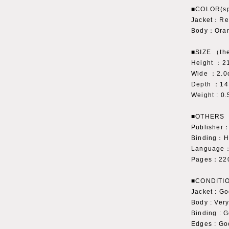
■COLOR(sp
Jacket：Re
Body：Oran
■SIZE （the
Height ：2
Wide ：2.0
Depth ：14
Weight : 0.
■OTHERS
Publishe
Binding：H
Language：
Pages：22
■CONDITI
Jacket : 
Body : Ver
Binding
Edges : G