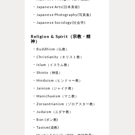
Japanese Arts(日本美術)
Japanese Photography(写真集)
Japanese Sociology(社会学)
Religion & Spirit（宗教・精
神）
Buddhism（仏教）
Christianity（キリスト教）
Islam（イスラム教）
Shinto（神道）
Hinduism（ヒンドゥー教）
Jainism（ジャイナ教）
Manichaeism（マニ教）
Zoroastrianism（ゾロアスター教）
Judaism（ユダヤ教）
Bon (ボン教)
Taoism(道教)