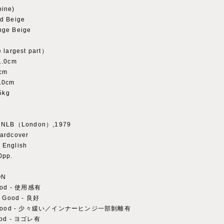
ine)
d Beige
ge Beige
 largest part）
1.0cm
cm
.0cm
5kg
r：NLB（London）,1979
ardcover
English
0pp.
ON
Good - 使用感有
y Good - 良好
 : Good - 少々緩い／インナーヒンジ一部剝離有
ood - ヨゴレ有