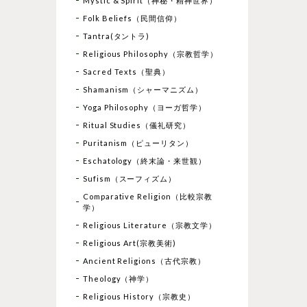
Mystic & Spirit（神秘・精神世界）
Folk Beliefs（民間信仰）
Tantra(タントラ)
Religious Philosophy（宗教哲学）
Sacred Texts（聖典）
Shamanism（シャーマニズム）
Yoga Philosophy（ヨーガ哲学）
Ritual Studies（儀礼研究）
Puritanism（ピューリタン）
Eschatology（終末論・来世観）
Sufism（スーフィズム）
Comparative Religion（比較宗教
学）
Religious Literature（宗教文学）
Religious Art(宗教美術)
Ancient Religions（古代宗教）
Theology（神学）
Religious History（宗教史）