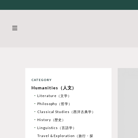
CATEGORY
Humanities（人文）
Literature（文学）
Philosophy（哲学）
Classical Studies（西洋古典学）
History（歴史）
Linguistics（言語学）
Travel & Exploration（旅行・探