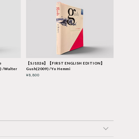
e
【SJ1026】【FIRST ENGLISH EDITION】
) /Walter
Gush(2009) /Yo Hemmi
¥8,800