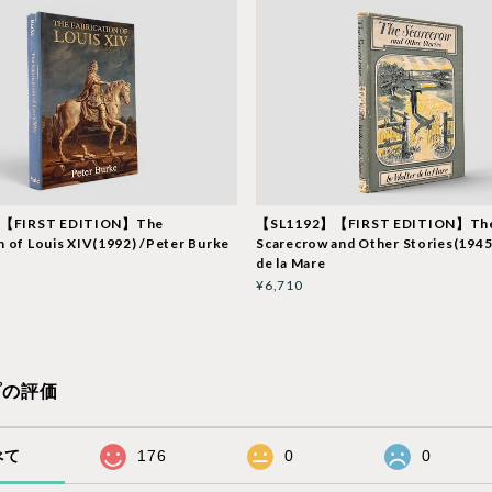
【FIRST EDITION】The
【SL1192】【FIRST EDITION】Th
n of Louis XIV(1992) /Peter Burke
Scarecrow and Other Stories(1945
de la Mare
¥6,710
プの評価
べて
176
0
0