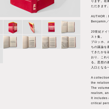
ります。在
ただきます
AUTHOR：Er
Benjamin／
20世紀ド
スト集。
ブロッホ、
ちの議論を
てきたかを辿る
おり、これ
る。思想の
入口となる一
A collectio
the relatio
The volume
realism, an
It includes
critical pe