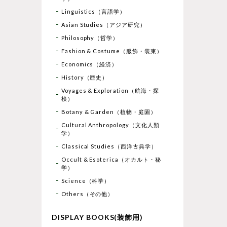
Linguistics（言語学）
Asian Studies（アジア研究）
Philosophy（哲学）
Fashion & Costume（服飾・装束）
Economics（経済）
History（歴史）
Voyages & Exploration（航海・探
検）
Botany & Garden（植物・庭園）
Cultural Anthropology（文化人類
学）
Classical Studies（西洋古典学）
Occult & Esoterica（オカルト・秘
学）
Science（科学）
Others（その他）
DISPLAY BOOKS(装飾用)