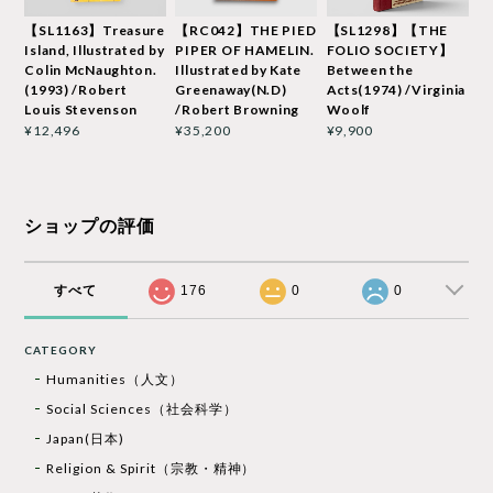
【SL1163】Treasure
【RC042】THE PIED
【SL1298】【THE
Island, Illustrated by
PIPER OF HAMELIN.
FOLIO SOCIETY】
Colin McNaughton.
Illustrated by Kate
Between the
(1993) /Robert
Greenaway(N.D)
Acts(1974) /Virginia
Louis Stevenson
/Robert Browning
Woolf
¥12,496
¥35,200
¥9,900
ショップの評価
すべて
176
0
0
CATEGORY
Humanities（人文）
Social Sciences（社会科学）
Japan(日本)
Religion & Spirit（宗教・精神）