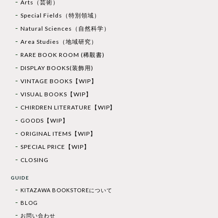
Arts（芸術）
Special Fields（特別領域）
Natural Sciences（自然科学）
Area Studies（地域研究）
RARE BOOK ROOM (稀覯書)
DISPLAY BOOKS(装飾用)
VINTAGE BOOKS【WIP】
VISUAL BOOKS【WIP】
CHIRDREN LITERATURE【WIP】
GOODS【WIP】
ORIGINAL ITEMS【WIP】
SPECIAL PRICE【WIP】
CLOSING
GUIDE
KITAZAWA BOOKSTOREについて
BLOG
お問い合わせ