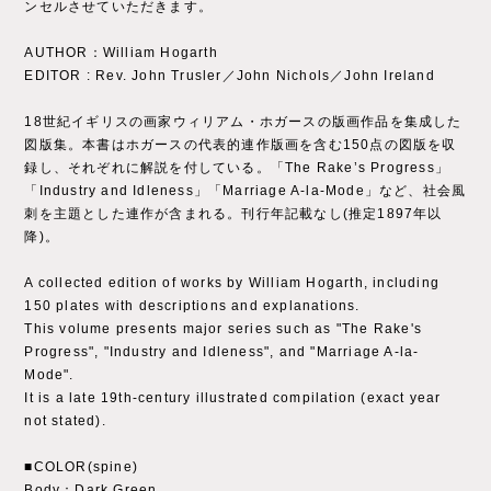
ンセルさせていただきます。
AUTHOR：William Hogarth
EDITOR : Rev. John Trusler／John Nichols／John Ireland
18世紀イギリスの画家ウィリアム・ホガースの版画作品を集成した
図版集。本書はホガースの代表的連作版画を含む150点の図版を収
録し、それぞれに解説を付している。「The Rake’s Progress」
「Industry and Idleness」「Marriage A-la-Mode」など、社会風
刺を主題とした連作が含まれる。刊行年記載なし(推定1897年以
降)。
A collected edition of works by William Hogarth, including
150 plates with descriptions and explanations.
This volume presents major series such as "The Rake's
Progress", "Industry and Idleness", and "Marriage A-la-
Mode".
It is a late 19th-century illustrated compilation (exact year
not stated).
■COLOR(spine)
Body：Dark Green