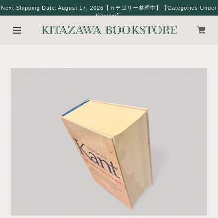
Next Shipping Date: August 17, 2026【カテゴリー整理中】【Categories Under
Review】