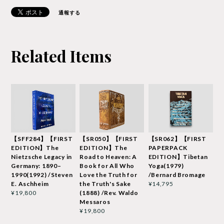
通報する
Related Items
【SFF284】【FIRST
【SR050】【FIRST
【SR062】【FIRST
EDITION】The
EDITION】The
PAPERPACK
Nietzsche Legacy in
Road to Heaven: A
EDITION】Tibetan
Germany: 1890–
Book for All Who
Yoga(1979)
1990(1992) /Steven
Love the Truth for
/Bernard Bromage
E. Aschheim
the Truth's Sake
¥14,795
(1888) /Rev. Waldo
¥19,800
Messaros
¥19,800