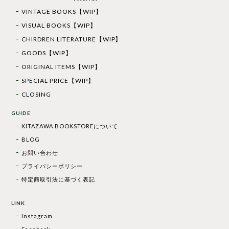
VINTAGE BOOKS【WIP】
VISUAL BOOKS【WIP】
CHIRDREN LITERATURE【WIP】
GOODS【WIP】
ORIGINAL ITEMS【WIP】
SPECIAL PRICE【WIP】
CLOSING
GUIDE
KITAZAWA BOOKSTOREについて
BLOG
お問い合わせ
プライバシーポリシー
特定商取引法に基づく表記
LINK
Instagram