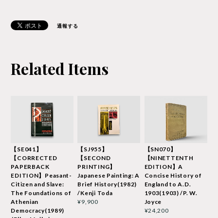
通報する
Related Items
【SE041】
【SJ955】
【SN070】
【CORRECTED
【SECOND
【NINETTENTH
PAPERBACK
PRINTING】
EDITION】A
EDITION】Peasant-
Japanese Painting: A
Concise History of
Citizen and Slave:
Brief History(1982)
England to A.D.
The Foundations of
/Kenji Toda
1903(1903) /P. W.
Athenian
Joyce
¥9,900
Democracy(1989)
¥24,200