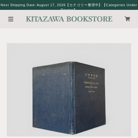
Next Shipping Date: August 17, 2026【カテゴリー整理中】【Categories Under
Review】