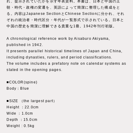
れ、提示されていたかを示す年表資料。本書は、日本と中国の王
朝・時代・政権の変遷を、英語によって簡潔に整理した構成をと
る。内容はJapanese SectionとChinese Sectionに分かれ、それ
ぞれの統治者・時代区分・年代が一覧形式で示されている。日本と
中国の歴史を簡潔に理解できる貴重な1冊。1942年刊行初版。
A chronological reference work by Aisaburo Akiyama,
published in 1942.
It presents parallel historical timelines of Japan and China,
including dynasties, rulers, and period classifications.
The volume includes a prefatory note on calendar systems as
stated in the opening pages.
■COLOR(spine)
Body：Blue
■SIZE （the largest part）
Height ：22.0cm
Wide ：1.0cm
Depth ：15.0cm
Weight : 0.5kg