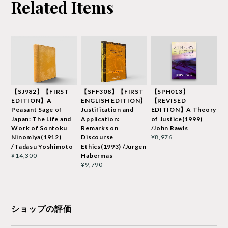
Related Items
【SJ982】【FIRST
【SFF308】【FIRST
【SPH013】
EDITION】A
ENGLISH EDITION】
【REVISED
Peasant Sage of
Justification and
EDITION】A Theory
Japan: The Life and
Application:
of Justice(1999)
Work of Sontoku
Remarks on
/John Rawls
Ninomiya(1912)
Discourse
¥8,976
/Tadasu Yoshimoto
Ethics(1993) /Jürgen
Habermas
¥14,300
¥9,790
ショップの評価