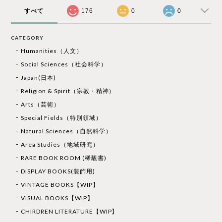
すべて
176
0
0
CATEGORY
Humanities（人文）
Social Sciences（社会科学）
Japan(日本)
Religion & Spirit（宗教・精神）
Arts（芸術）
Special Fields（特別領域）
Natural Sciences（自然科学）
Area Studies（地域研究）
RARE BOOK ROOM (稀覯書)
DISPLAY BOOKS(装飾用)
VINTAGE BOOKS【WIP】
VISUAL BOOKS【WIP】
CHIRDREN LITERATURE【WIP】