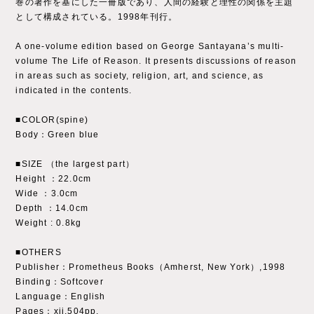
巻の著作を基にした一冊版であり、人間の経験と理性の関係を主題
として構成されている。1998年刊行。
A one-volume edition based on George Santayana’s multi-
volume The Life of Reason. It presents discussions of reason
in areas such as society, religion, art, and science, as
indicated in the contents.
■COLOR(spine)
Body：Green blue
■SIZE （the largest part）
Height ：22.0cm
Wide ：3.0cm
Depth ：14.0cm
Weight : 0.8kg
■OTHERS
Publisher：Prometheus Books（Amherst, New York）,1998
Binding：Softcover
Language：English
Pages：xii,504pp.