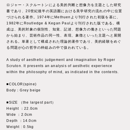
ロジャー・スクルートンによる美的判断と想像力を主題とした研究
書であり、20世紀後半の英語圏における美学研究の流れの中に位置
づけられる著作。1974年にMethuenより刊行された初版を基に、
1982年にRoutledge & Kegan Paulより刊行された版である。構
成は、美的対象の個別性、知覚、記述、想像力の働きといった問題
から始まり、芸術作品の同一性、表現、象徴といった主題へと展開
される。単著として構成された理論的著作であり、美的経験をめぐ
る問題が心の哲学の枠組みの中で扱われている。
A study of aesthetic judgement and imagination by Roger
Scruton. It presents an analysis of aesthetic experience
within the philosophy of mind, as indicated in the contents.
■COLOR(spine)
Body：Grey beige
■SIZE （the largest part）
Height ：22.0cm
Wide ：2.0cm
Depth ：14.0cm
Weight : 0.5kg