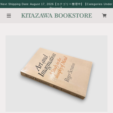
Next Shipping Date: August 17, 2026【カテゴリー整理中】【Categories Under
Review】