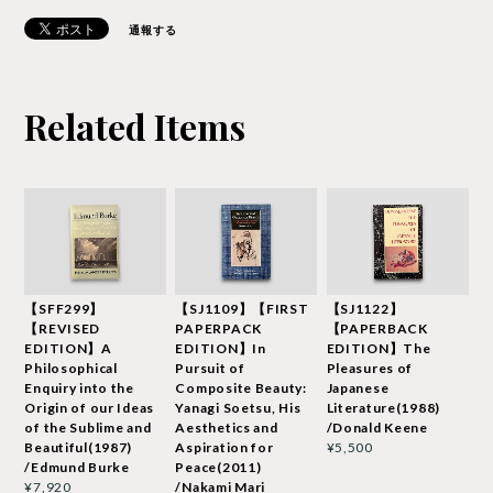
通報する
Related Items
【SFF299】
【SJ1109】【FIRST
【SJ1122】
【REVISED
PAPERPACK
【PAPERBACK
EDITION】A
EDITION】In
EDITION】The
Philosophical
Pursuit of
Pleasures of
Enquiry into the
Composite Beauty:
Japanese
Origin of our Ideas
Yanagi Soetsu, His
Literature(1988)
of the Sublime and
Aesthetics and
/Donald Keene
Beautiful(1987)
Aspiration for
¥5,500
/Edmund Burke
Peace(2011)
/Nakami Mari
¥7,920