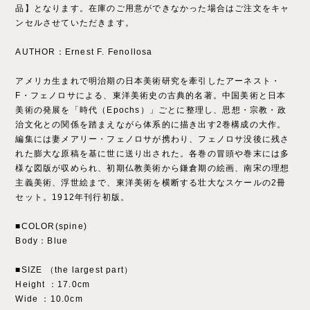
品】となります。在庫のご用意ができなかった場合はご注文をキャ
ンセルさせていただきます。
AUTHOR：Ernest F. Fenollosa
アメリカ生まれで明治期の日本美術研究を牽引したアーネスト・
F・フェノロサによる、東洋美術史の古典的名著。中国美術と日本
美術の発展を「時代（Epochs）」ごとに整理し、思想・宗教・政
治文化との関係を踏まえながら体系的に描き出す2巻構成の大作。
編集には妻メアリー・フェノロサが携わり、フェノロサ没後に残さ
れた膨大な原稿を基に世に送り出された。各巻の冒頭や巻末には多
様な図版が収められ、初期仏教美術から鎌倉期の絵画、南宋の理想
主義美術、浮世絵まで、東洋美術を横断する壮大なスケールの2冊
セット。1912年刊行初版。
■COLOR(spine)
Body：Blue
■SIZE （the largest part）
Height ：17.0cm
Wide ：10.0cm