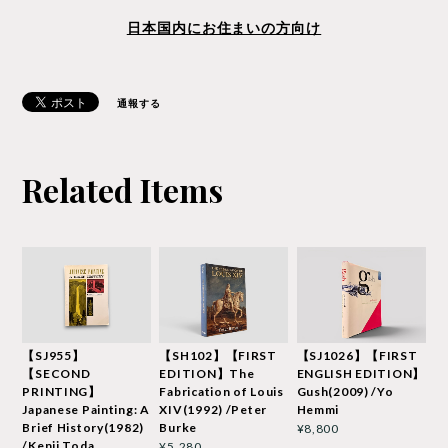
日本国内にお住まいの方向け
通報する
Related Items
【SJ955】
【SH102】【FIRST
【SJ1026】【FIRST
【SECOND
EDITION】The
ENGLISH EDITION】
PRINTING】
Fabrication of Louis
Gush(2009) /Yo
Japanese Painting: A
XIV(1992) /Peter
Hemmi
Brief History(1982)
Burke
¥8,800
/Kenji Toda
¥5,280