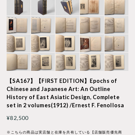
【SA167】【FIRST EDITION】Epochs of
Chinese and Japanese Art: An Outline
History of East Asiatic Design, Complete
set in 2 volumes(1912) /Ernest F. Fenollosa
¥82,500
※こちらの商品は実店舗と在庫を共有している【店舗販売優先商